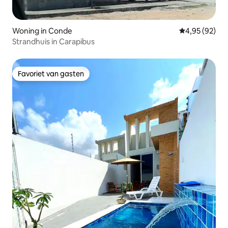
Woning in Conde
Gemiddelde be
4,95 (92)
Strandhuis in Carapibus
Favoriet van gasten
Favoriet van gasten