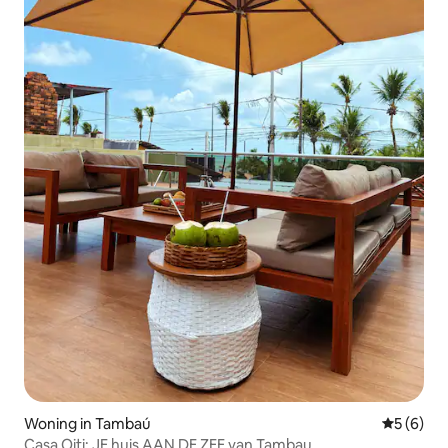
Woning in Tambaú
Gemiddeld
5 (6)
Casa Oiti: JE huis AAN DE ZEE van Tambau