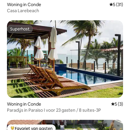
Woning in Conde
Gemiddelde
5 (31)
Casa Larebeach
Superhost
Superhost
Woning in Conde
Gemiddeld
5 (3)
Paradijs in Paraiso I voor 23 gasten / 8 suites-3P
Favoriet van gasten