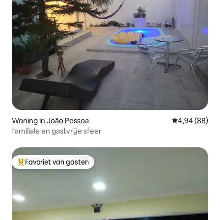
Woning in João Pessoa
Gemiddelde be
4,94 (88)
familiale en gastvrije sfeer
Favoriet van gasten
Topfavoriet van gasten