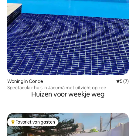
Woning in Conde
Gemiddeld
5 (7)
Spectaculair huis in Jacumã met uitzicht op zee
Huizen voor weekje weg
Favoriet van gasten
Topfavoriet van gasten