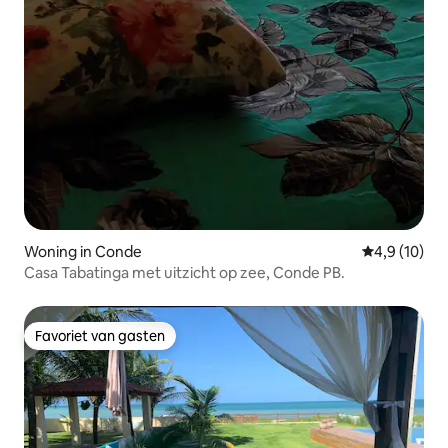
Woning in Conde
Gemiddelde b
4,9 (10)
Casa Tabatinga met uitzicht op zee, Conde PB.
Favoriet van gasten
Favoriet van gasten