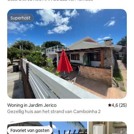
Superhost
Superhost
Woning in Jardim Jerico
Gemiddelde b
4,6 (25)
Gezellig huis aan het strand van Camboinha 2
Favoriet van gasten
Favoriet van gasten