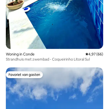
Woning in Conde
Gemiddelde be
4,97 (66)
Strandhuis met zwembad - Coqueirinho Litoral Sul
Favoriet van gasten
Favoriet van gasten