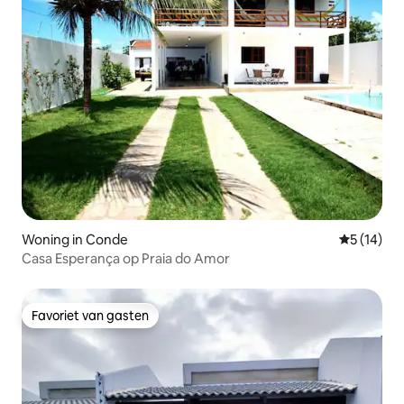
Woning in Conde
Gemiddelde
5 (14)
Casa Esperança op Praia do Amor
Favoriet van gasten
Favoriet van gasten