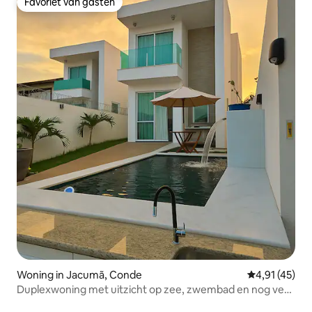
Favoriet van gasten
Favoriet van gasten
Woning in Jacumã, Conde
Gemiddelde be
4,91 (45)
Duplexwoning met uitzicht op zee, zwembad en nog veel
meer