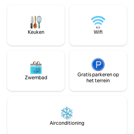
wasmachine, 5 ventilatoren, blender,
CARROS.CHURRA
strijkijzer, beddengoed, tafel, bad- en
C/MESA.SALA P/ 
keukenlinnen, tafels met banken en
JANTAR.WC SOCIA
stoelen. Garage voor 3 auto's met
TV.COM 4 Quartos
elektronische poort, groot zwembad
VAN HEN. 1 TWEE
met strand, wifi. Elektriciteitstarief: R$ 1
TRIPLE SUITE ( D
Keuken
Wifi
per 1 verbruikte kWh.
SUITE EXTER.+1 FA
(TWEEPERSOONSB
GECONJUGEERD AAN EEN PQ.
SLAAPKAMER (T
Gratis parkeren op
Zwembad
het terrein
Airconditioning