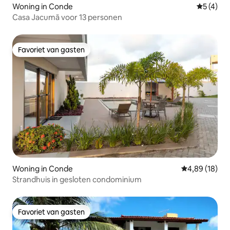
Woning in Conde
Gemiddeld
5 (4)
Casa Jacumã voor 13 personen
Favoriet van gasten
Favoriet van gasten
Woning in Conde
Gemiddelde be
4,89 (18)
Strandhuis in gesloten condominium
Favoriet van gasten
Favoriet van gasten