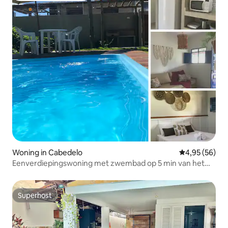
Woning in Cabedelo
Gemiddelde be
4,95 (56)
Eenverdiepingswoning met zwembad op 5 min van het
strand | huisdieren
Superhost
Superhost