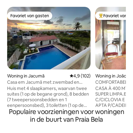
Favoriet van gasten
Favoriet van g
Favoriet van gasten
Topfavoriet van 
Woning in Jacumã
Gemiddelde beoordeling van 4,9
4,9 (102)
Woning in João P
Casa em Jacumã met zwembad en
COMFORTABEL HU
UITZICHT OP ZEE
STRAND VAN BES
Huis met 4 slaapkamers, waarvan twee
CASA À 400 MTS
suites (1 op de begane grond), 8 bedden
SUPER LIMPA.EM 
(7 tweepersoonsbedden en 1
C/CICLOVIA E B
eenpersoonsbed), 3 toiletten (1 op de
APTA P/CADEIRAN
Populaire voorzieningen voor woningen
begane grond en 2 op de eerste
RESTAURANTS,BA
verdieping), 1 toilet in de
VARANDA C/REDES
in de buurt van Praia Bela
recreatieruimte. 2 smart-tv's, koelkast,
P/REFEIÇÃO.JAR
vriezer, magnetron, fornuis, kookplaat,
ARBORIZADO,ESP