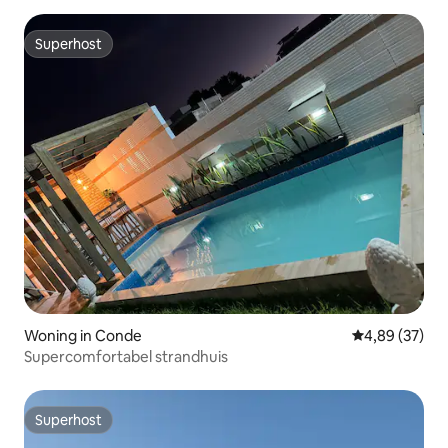
Superhost
Superhost
Woning in Conde
Gemiddelde be
4,89 (37)
Supercomfortabel strandhuis
Superhost
Superhost