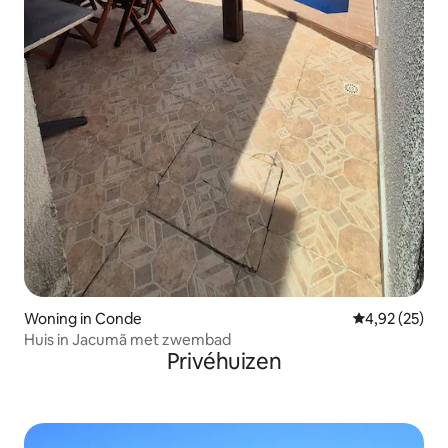
Woning in Conde
Gemiddelde be
4,92 (25)
Huis in Jacumã met zwembad
Privéhuizen