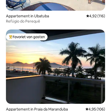
Appartement in Ubatuba
Gemiddelde beo
4,92 (116)
Refúgio do Perequê
Favoriet van gasten
Topfavoriet van gasten
Appartement in Praia da Maranduba
Gemiddelde beo
4,95 (106)