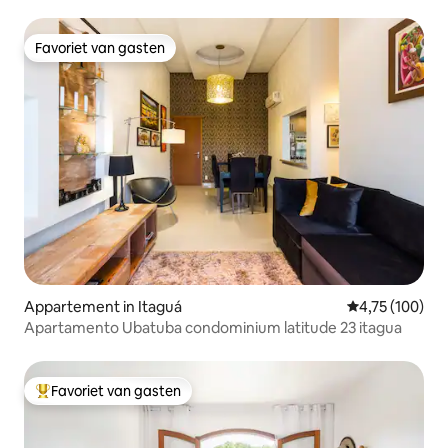
Uitrusting/Zwembad/Sauna/Fitnessruimte
Favoriet van gasten
Favoriet van gasten
Appartement in Itaguá
Gemiddelde beo
4,75 (100)
Apartamento Ubatuba condominium latitude 23 itagua
Favoriet van gasten
Topfavoriet van gasten