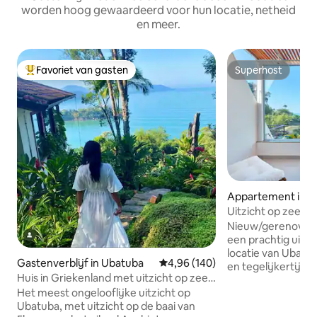
worden hoog gewaardeerd voor hun locatie, netheid
en meer.
Favoriet van gasten
Superhost
Topfavoriet van gasten
Superhost
Appartement in U
Uitzicht op zee m
Nieuw/gerenovee
een prachtig uitzi
locatie van Ubatub
Gastenverblijf in Ubatuba
Gemiddelde beoordeling van 4,96
4,96 (140)
en tegelijkertijd m
Huis in Griekenland met uitzicht op zee -
slaapkamer met 
Promontory Site
Het meest ongelooflijke uitzicht op
en uitzicht op ze
Ubatuba, met uitzicht op de baai van
met keuken Zwemb