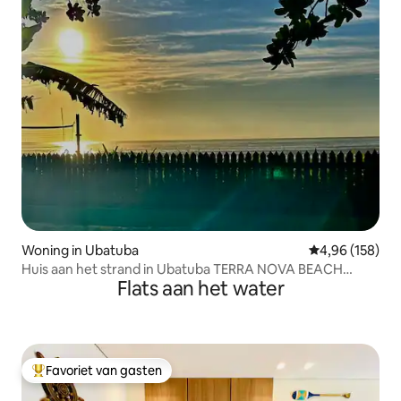
Woning in Ubatuba
Gemiddelde beo
4,96 (158)
Huis aan het strand in Ubatuba TERRA NOVA BEACH
Flats aan het water
HOUSE
Favoriet van gasten
Topfavoriet van gasten