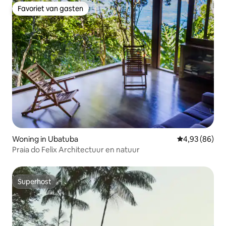
Favoriet van gasten
Favoriet van gasten
Woning in Ubatuba
Gemiddelde be
4,93 (86)
Praia do Felix Architectuur en natuur
Superhost
Superhost