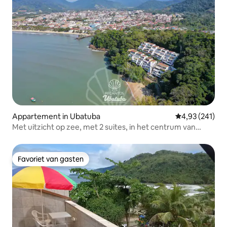
Appartement in Ubatuba
Gemiddelde beo
4,93 (241)
Met uitzicht op zee, met 2 suites, in het centrum van
Ubatuba
Favoriet van gasten
Favoriet van gasten