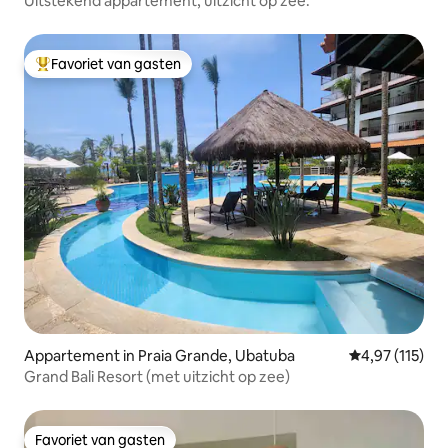
Uitstekend appartement, uitzicht op zee.
Favoriet van gasten
Topfavoriet van gasten
Appartement in Praia Grande, Ubatuba
Gemiddelde beo
4,97 (115)
Grand Bali Resort (met uitzicht op zee)
Favoriet van gasten