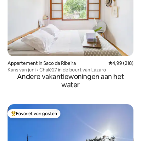
Appartement in Saco da Ribeira
Gemiddelde beo
4,99 (218)
Kans van juni • Chalé27 in de buurt van Lázaro
Andere vakantiewoningen aan het
water
Favoriet van gasten
Topfavoriet van gasten