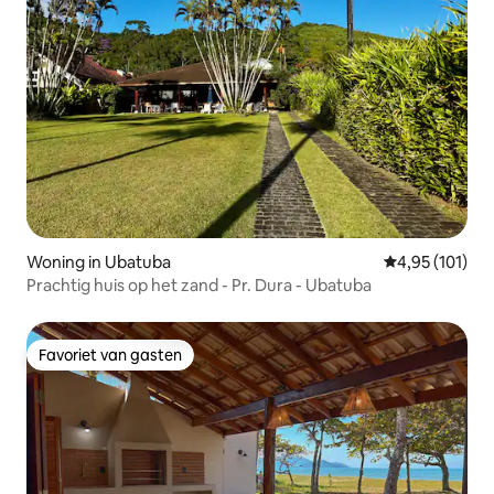
Woning in Ubatuba
Gemiddelde beo
4,95 (101)
Prachtig huis op het zand - Pr. Dura - Ubatuba
Favoriet van gasten
Favoriet van gasten