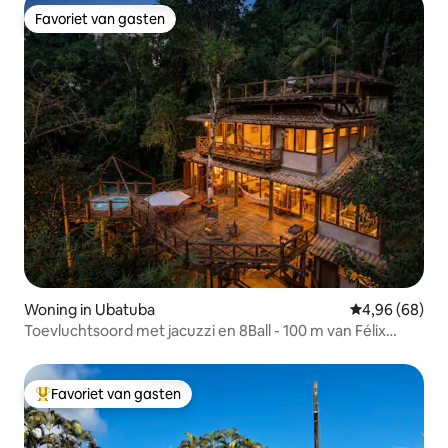
Favoriet van gasten
Favoriet van gasten
Woning in Ubatuba
Gemiddelde be
4,96 (68)
Toevluchtsoord met jacuzzi en 8Ball - 100 m van Félix
Beach
Favoriet van gasten
Topfavoriet van gasten