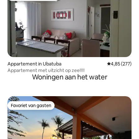
Appartement in Ubatuba
Gemiddelde beo
4,85 (277)
Appartement met uitzicht op zee!!!!
Woningen aan het water
Favoriet van gasten
Favoriet van gasten