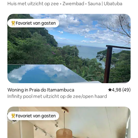
Huis met uitzicht op zee • Zwembad • Sauna | Ubatuba
Favoriet van gasten
Topfavoriet van gasten
Woning in Praia do Itamambuca
Gemiddelde be
4,98 (49)
Infinity pool met uitzicht op de zee/open haard
Favoriet van gasten
Topfavoriet van gasten