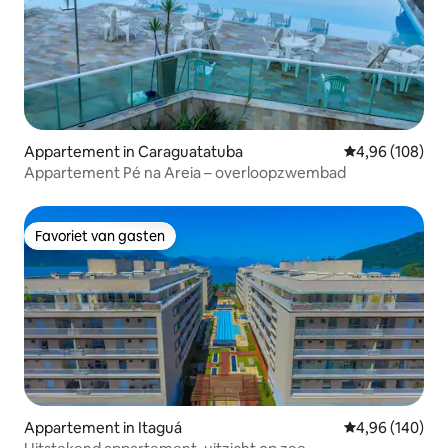
Appartement in Caraguatatuba
Gemiddelde beo
4,96 (108)
Appartement Pé na Areia – overloopzwembad
Favoriet van gasten
Favoriet van gasten
Appartement in Itaguá
Gemiddelde beo
4,96 (140)