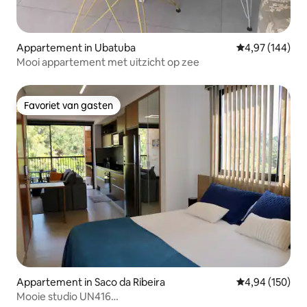
Appartement in Ubatuba
Gemiddelde beo
4,97 (144)
Mooi appartement met uitzicht op zee
Favoriet van gasten
Favoriet van gasten
Appartement in Saco da Ribeira
Gemiddelde beo
4,94 (150)
Mooie studio UN416