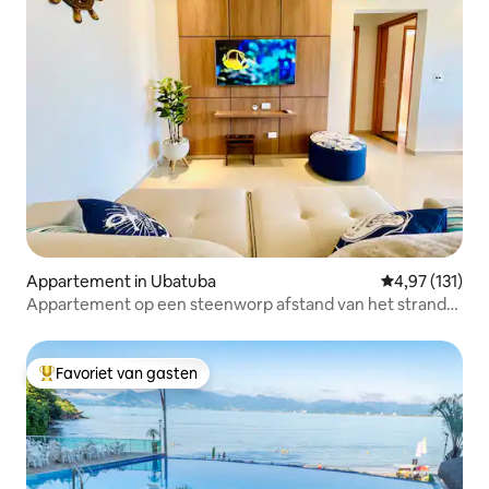
Appartement in Ubatuba
Gemiddelde beo
4,97 (131)
Appartement op een steenworp afstand van het strand
en met uitzicht op de zee-Toninhas
Favoriet van gasten
Topfavoriet van gasten