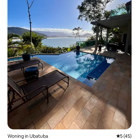
Woning in Ubatuba
Gemiddelde
5 (45)