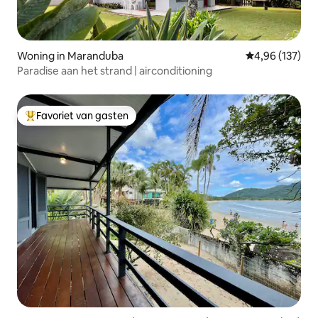
Woning in Maranduba
Gemiddelde beo
4,96 (137)
Paradise aan het strand | airconditioning
Favoriet van gasten
Topfavoriet van gasten