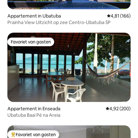
Appartement in Ubatuba
Gemiddelde beo
4,81 (166)
Prainha View Uitzicht op zee Centro-Ubatuba SP
Favoriet van gasten
Favoriet van gasten
Appartement in Enseada
Gemiddelde beo
4,92 (200)
Ubatuba Baai Pé na Areia
Favoriet van gasten
Topfavoriet van gasten