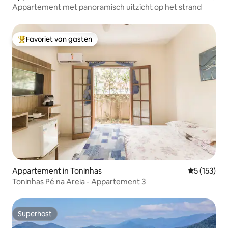
Appartement met panoramisch uitzicht op het strand
Favoriet van gasten
Topfavoriet van gasten
Appartement in Toninhas
Gemiddelde 
5 (153)
Toninhas Pé na Areia - Appartement 3
Superhost
Superhost