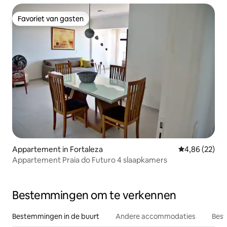
Favoriet van gasten
Favoriet van gasten
Appartement in Fortaleza
Gemiddelde be
4,86 (22)
Appartement Praia do Futuro 4 slaapkamers
Bestemmingen om te verkennen
Bestemmingen in de buurt
Andere accommodaties
Best