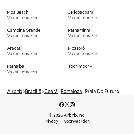
Pipa Beach
Jericoacoara
Vakantiehuizen
Vakantiehuizen
Campina Grande
Parnamirim
Vakantiehuizen
Vakantiehuizen
Aracati
Mossoró
Vakantiehuizen
Vakantiehuizen
Parnaíba
Toon meer
Vakantiehuizen
Airbnb
Brazilië
Ceará
Fortaleza
Praia Do Futuro
© 2026 Airbnb, Inc.
Privacy
Voorwaarden