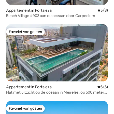
Appartement in Fortaleza
Gemiddeld
5 (3)
Beach Village #903 aan de oceaan door Carpediem
Favoriet van gasten
Favoriet van gasten
Appartement in Fortaleza
Gemiddeld
5 (5)
Flat met uitzicht op de oceaan in Meireles, op 500 meter
van Av. Beira-mar
Favoriet van gasten
Favoriet van gasten