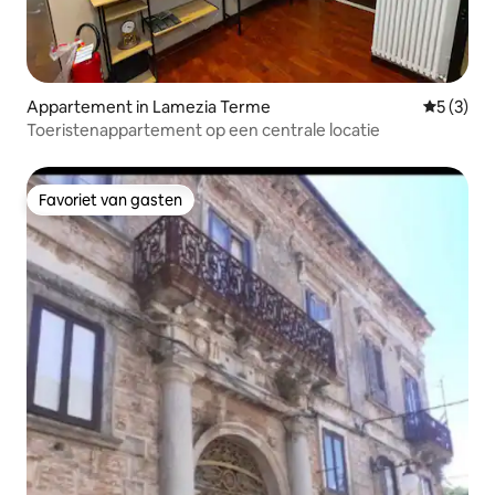
Appartement in Lamezia Terme
Gemiddeld
5 (3)
Toeristenappartement op een centrale locatie
Favoriet van gasten
Favoriet van gasten