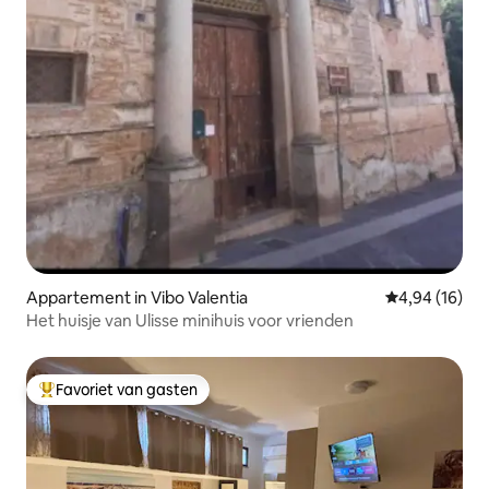
Appartement in Vibo Valentia
Gemiddelde be
4,94 (16)
Het huisje van Ulisse minihuis voor vrienden
Favoriet van gasten
Topfavoriet van gasten