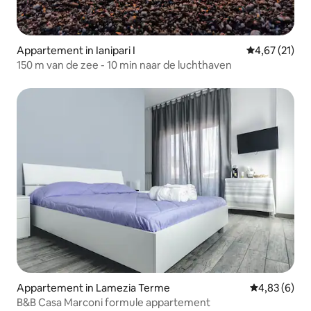
Appartement in Ianipari I
Gemiddelde be
4,67 (21)
150 m van de zee - 10 min naar de luchthaven
Appartement in Lamezia Terme
Gemiddelde b
4,83 (6)
B&B Casa Marconi formule appartement