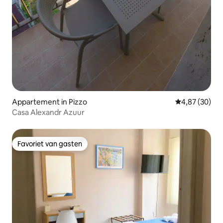
Appartement in Pizzo
Gemiddelde be
4,87 (30)
Casa Alexandr Azuur
Favoriet van gasten
Favoriet van gasten