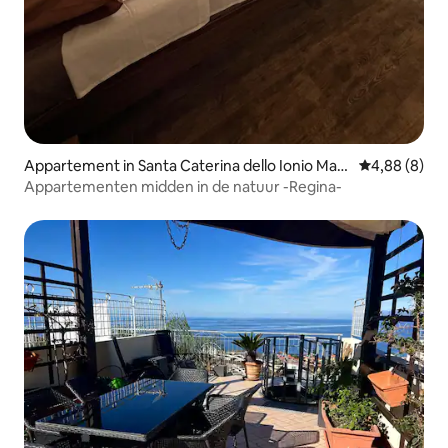
Appartement in Santa Caterina dello Ionio Mari
Gemiddelde b
4,88 (8)
na
Appartementen midden in de natuur -Regina-