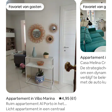
Favoriet van gasten
Favoriet van gas
Favoriet van gasten
Favoriet van gas
Appartement in C
Casa Melina Cropa
Zee en de Calabris
De strategische loc
om een dynamisch
verblijf te beleve
met de auto kun j
Ionische kust ber
de Sila-paden. Het 
diegenen die zich
Appartement in Vibo Marina
Gemiddelde beoordeling van 4,9
4,95 (61)
in de natuur, auth
Ruim appartement Al Porto in het
ontdekken en will
centrum van Vibo Marina
Licht appartement in een centraal
kwaliteitsvakantie. Ingericht in e