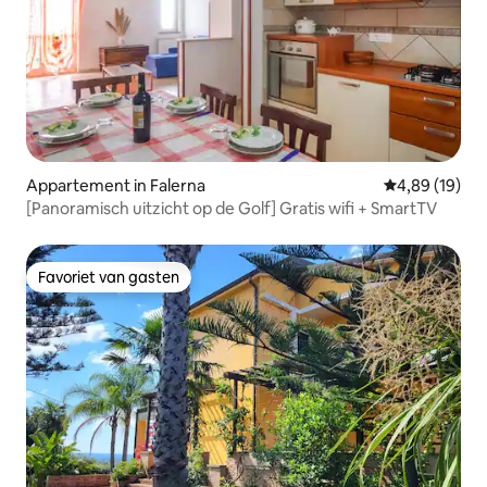
Appartement in Falerna
Gemiddelde be
4,89 (19)
[Panoramisch uitzicht op de Golf] Gratis wifi + SmartTV
Favoriet van gasten
Favoriet van gasten