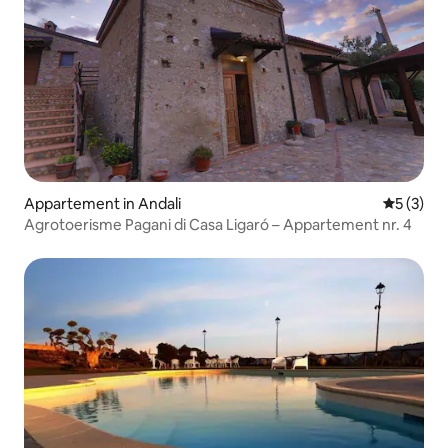
Appartement in Andali
Gemiddeld
5 (3)
Agrotoerisme Pagani di Casa Ligaró – Appartement nr. 4