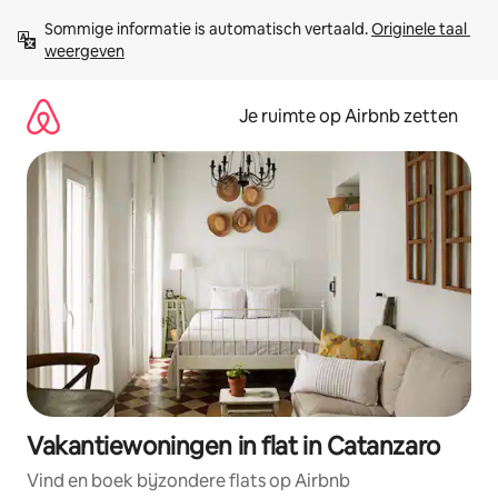
Ga
Sommige informatie is automatisch vertaald. 
Originele taal 
direct
weergeven
naar
inhoud
Je ruimte op Airbnb zetten
Vakantiewoningen in flat in Catanzaro
Vind en boek bijzondere flats op Airbnb