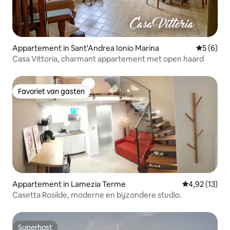
Appartement in Sant'Andrea Ionio Marina
Gemiddeld
5 (6)
Casa Vittoria, charmant appartement met open haard
Favoriet van gasten
Favoriet van gasten
Appartement in Lamezia Terme
Gemiddelde be
4,92 (13)
Casetta Rosilde, moderne en bijzondere studio.
Superhost