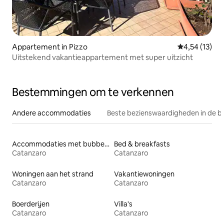
Appartement in Pizzo
Gemiddelde be
4,54 (13)
Uitstekend vakantieappartement met super uitzicht
Bestemmingen om te verkennen
Andere accommodaties
Beste bezienswaardigheden in de b
Accommodaties met bubbelbad
Bed & breakfasts
Catanzaro
Catanzaro
Woningen aan het strand
Vakantiewoningen
Catanzaro
Catanzaro
Boerderijen
Villa's
Catanzaro
Catanzaro