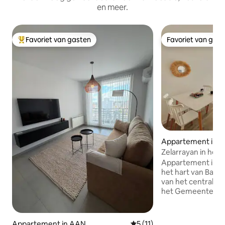
en meer.
Favoriet van gasten
Favoriet van gas
Topfavoriet van gasten
Favoriet van gas
Appartement in Ba
Zelarrayan in het
voorzieningen
Appartement in Sca
het hart van Bahia
van het centrale plein. Een half 
het Gemeentelijk 
blokken van het HA
strategische locati
Universidad del Su
Appartement in AAN
Gemiddelde beoordeling van 
5 (11)