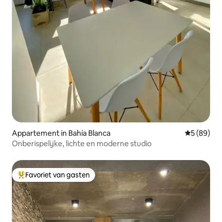
Appartement in Bahía Blanca
Gemiddelde
5 (89)
Onberispelijke, lichte en moderne studio
Favoriet van gasten
Topfavoriet van gasten