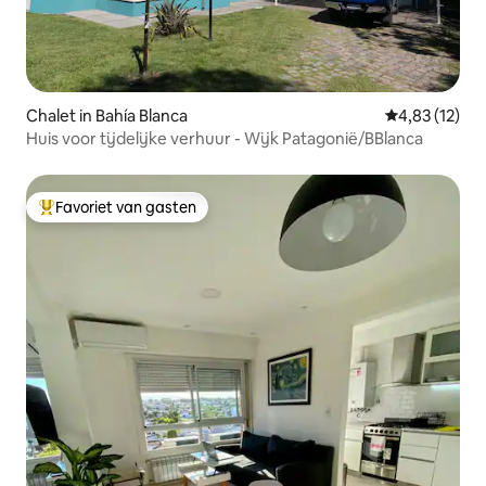
Chalet in Bahía Blanca
Gemiddelde be
4,83 (12)
Huis voor tijdelijke verhuur - Wijk Patagonië/BBlanca
Favoriet van gasten
Topfavoriet van gasten