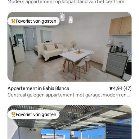
Modern appartement op loopafstand van het centrum
Favoriet van gasten
Topfavoriet van gasten
Appartement in Bahía Blanca
Gemiddelde be
4,94 (47)
Centraal gelegen appartement met garage, modern en
comfortabel.
Favoriet van gasten
Topfavoriet van gasten