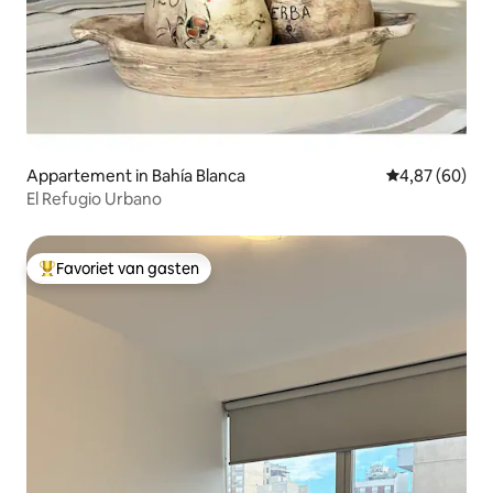
Appartement in Bahía Blanca
Gemiddelde be
4,87 (60)
El Refugio Urbano
Favoriet van gasten
Topfavoriet van gasten