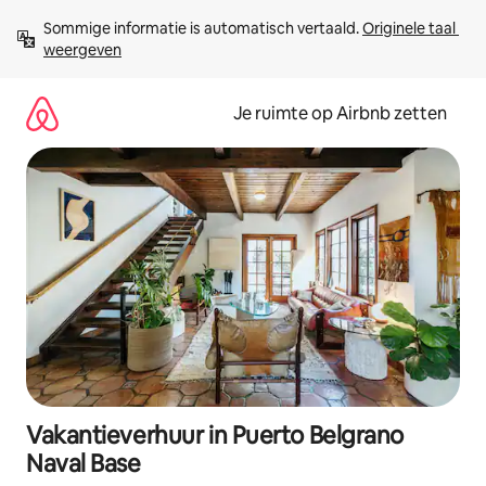
Ga
Sommige informatie is automatisch vertaald. 
Originele taal 
direct
weergeven
naar
inhoud
Je ruimte op Airbnb zetten
Vakantieverhuur in Puerto Belgrano
Naval Base