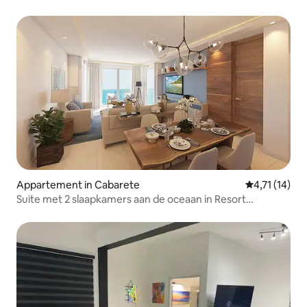
Dorada
Appartement in Cabarete
Gemiddelde b
4,71 (14)
Suite met 2 slaapkamers aan de oceaan in Resort
Complex 5*.