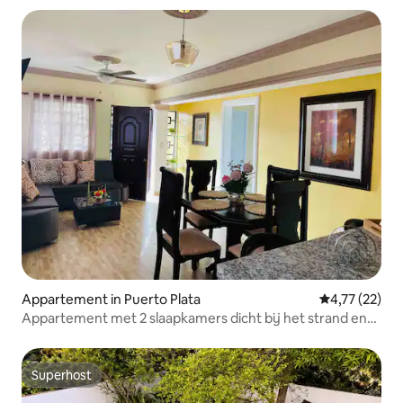
Appartement in Puerto Plata
Gemiddelde be
4,77 (22)
Appartement met 2 slaapkamers dicht bij het strand en
de boulevard | Terras 360°
Superhost
Superhost