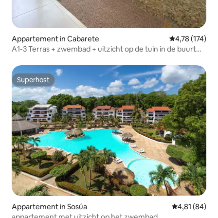
Appartement in Cabarete
Gemiddelde beo
4,78 (174)
A1-3 Terras + zwembad + uitzicht op de tuin in de buurt
van Cabarete
Superhost
Superhost
Appartement in Sosúa
Gemiddelde be
4,81 (84)
appartement met uitzicht op het zwembad