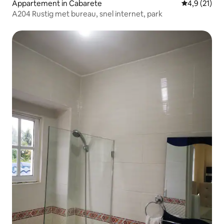
Appartement in Cabarete
Gemiddelde b
4,9 (21)
A204 Rustig met bureau, snel internet, park