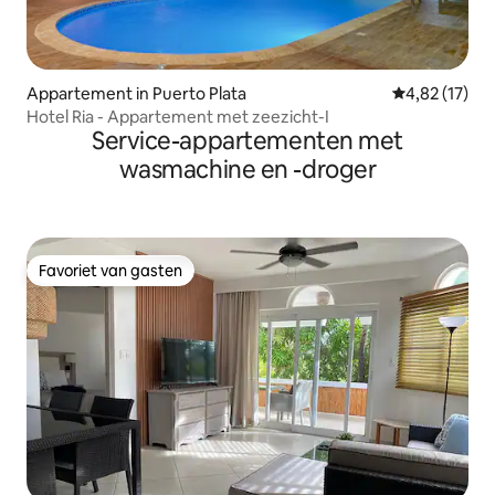
Appartement in Puerto Plata
Gemiddelde be
4,82 (17)
Hotel Ria - Appartement met zeezicht-I
Service-appartementen met
wasmachine en -droger
Favoriet van gasten
Favoriet van gasten