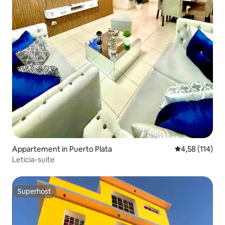
Appartement in Puerto Plata
Gemiddelde beo
4,58 (114)
Leticia-suite
Superhost
Superhost