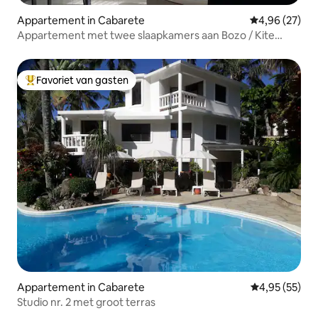
Appartement in Cabarete
Gemiddelde be
4,96 (27)
Appartement met twee slaapkamers aan Bozo / Kite
Beach
Favoriet van gasten
Topfavoriet van gasten
Appartement in Cabarete
Gemiddelde be
4,95 (55)
Studio nr. 2 met groot terras