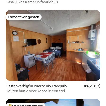
Casa Sukha Kamer in familiehuis
Favoriet van gasten
Favoriet van gasten
Gastenverblijf in Puerto Río Tranquilo
Gemiddelde be
4,79 (57)
Houten huisje voor koppels: een stel