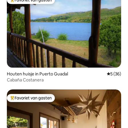
Favoriet van gasten
Topfavoriet van gasten
Houten huisje in Puerto Guadal
Gemiddelde
5 (36)
Cabaña Costanera
Favoriet van gasten
Topfavoriet van gasten