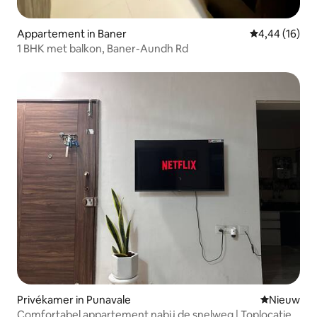
Appartement in Baner
Gemiddelde be
4,44 (16)
1 BHK met balkon, Baner-Aundh Rd
Privékamer in Punavale
Nieuwe ac
Nieuw
Comfortabel appartement nabij de snelweg | Toplocatie