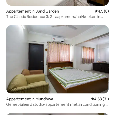
Appartement in Bund Garden
Gemiddelde 
4,5 (8)
The Classic Residence 3: 2 slaapkamers/hal/keuken in
OMAH
Appartement in Mundhwa
Gemiddelde be
4,58 (31)
Gemeubileerd studio-appartement met airconditioning in
Koregaon Park