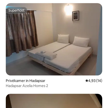
Superhost
Superhost
Privékamer in Hadapsar
Gemiddelde be
4,93 (14)
Hadapsar Azelia Homes 2