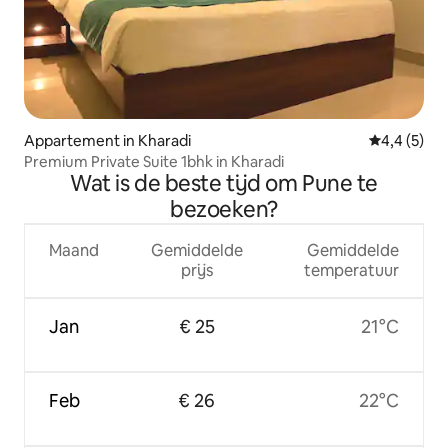
Appartement in Kharadi
Gemiddelde 
4,4 (5)
Premium Private Suite 1bhk in Kharadi
Wat is de beste tijd om Pune te
bezoeken?
Maand
Gemiddelde
Gemiddelde
prijs
temperatuur
Jan
€ 25
21°C
Feb
€ 26
22°C