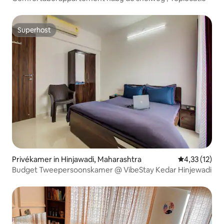
Superhost
Superhost
Privékamer in Hinjawadi, Maharashtra
Gemiddelde be
4,33 (12)
Budget Tweepersoonskamer @ VibeStay Kedar Hinjewadi