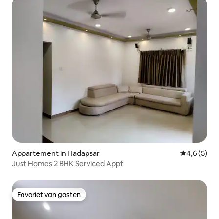
Appartement in Hadapsar
Gemiddelde 
4,6 (5)
Just Homes 2 BHK Serviced Appt
Favoriet van gasten
Favoriet van gasten