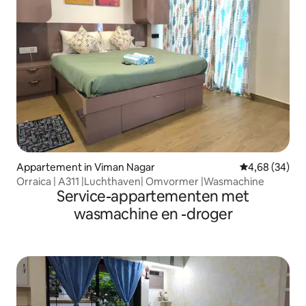
Appartement in Viman Nagar
Gemiddelde be
4,68 (34)
Orraica | A311 |Luchthaven| Omvormer |Wasmachine
Service-appartementen met
wasmachine en -droger