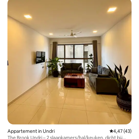
Appartement in Undri
Gemiddelde be
4,47 (43)
The Brook Undri – 2 slaapkamers/hal/keuken, dicht bij