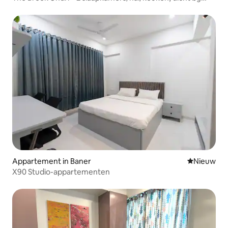
Corinthians en Bishop
Appartement in Baner
Nieuwe ac
Nieuw
X90 Studio-appartementen