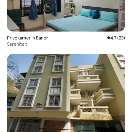
Privékamer in Baner
Gemiddelde b
4,7 (23)
Sereniteit