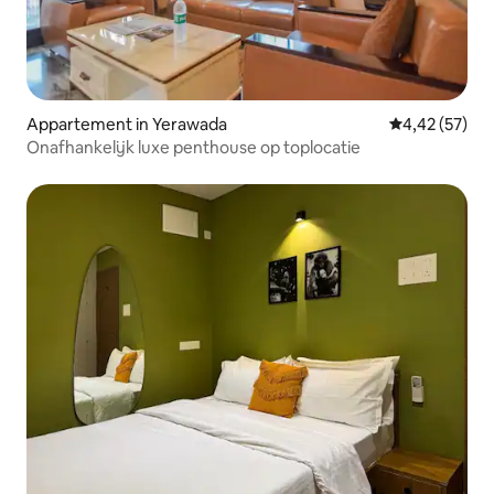
Appartement in Yerawada
Gemiddelde be
4,42 (57)
Onafhankelijk luxe penthouse op toplocatie