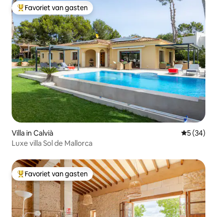
Favoriet van gasten
Topfavoriet van gasten
Villa in Calvià
Gemiddelde
5 (34)
Luxe villa Sol de Mallorca
Favoriet van gasten
Topfavoriet van gasten