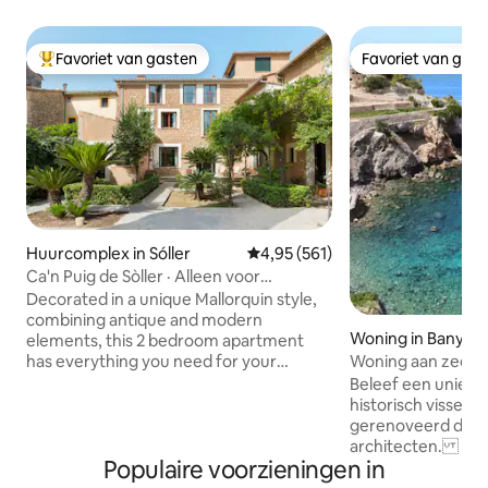
Favoriet van gasten
Favoriet van gas
Topfavoriet van gasten
Favoriet van gas
Huurcomplex in Sóller
Gemiddelde beoordeling van 4,95
4,95 (561)
Ca'n Puig de Sòller · Alleen voor
volwassenen (+12), Appart...
Decorated in a unique Mallorquin style,
combining antique and modern
Woning in Banyalb
elements, this 2 bedroom apartment
has everything you need for your
Woning aan zee m
holiday on the island. Each bedroom has
directe toegang to
Beleef een unieke 
its own bathroom and the living area
historisch vissersh
features a comfortable sofa, dining
gerenoveerd door
space and a Kitchen. Perfect for a stay
architecten. Gel
with friends or Family. We are available
Populaire voorzieningen in
exclusieve omgevi
anytime via Whatsap for concierge
van Banyalbufar. Geniet van een groot