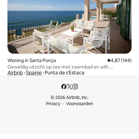
Woning in Santa Ponça
Gemiddelde beo
4,87 (144)
Geweldig uitzicht op zee met zwembad en wifi-
Airbnb
Spanje
Punta de s'Estaca
verbinding
© 2026 Airbnb, Inc.
Privacy
Voorwaarden