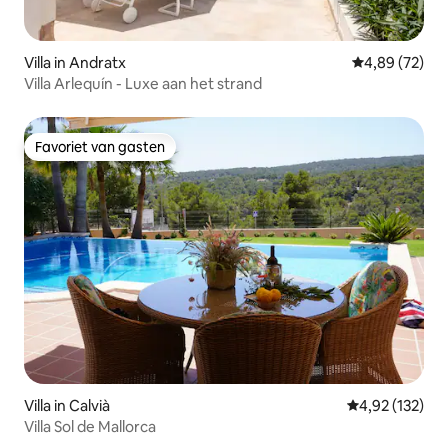
Villa in Andratx
Gemiddelde be
4,89 (72)
Villa Arlequín - Luxe aan het strand
Favoriet van gasten
Favoriet van gasten
Villa in Calvià
Gemiddelde beo
4,92 (132)
Villa Sol de Mallorca