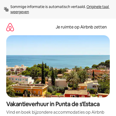
Ga
Sommige informatie is automatisch vertaald. 
Originele taal 
direct
weergeven
naar
inhoud
Je ruimte op Airbnb zetten
Vakantieverhuur in Punta de s'Estaca
Vind en boek bijzondere accommodaties op Airbnb