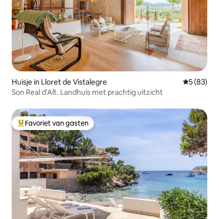
Huisje in Lloret de Vistalegre
Gemiddelde
5 (83)
Son Real d'Alt. Landhuis met prachtig uitzicht
Favoriet van gasten
Topfavoriet van gasten