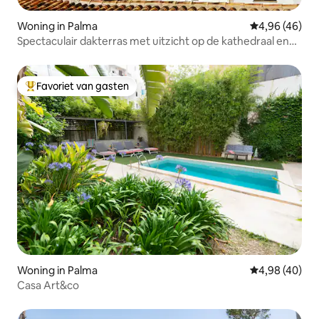
Woning in Palma
Gemiddelde be
4,96 (46)
Spectaculair dakterras met uitzicht op de kathedraal en
BBQ
Favoriet van gasten
Topfavoriet van gasten
Woning in Palma
Gemiddelde be
4,98 (40)
Casa Art&co