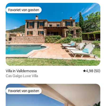
Favoriet van gasten
Favoriet van gasten
Villa in Valldemossa
Gemiddelde be
4,98 (50)
Cas Galgo Luxe Villa
Favoriet van gasten
Favoriet van gasten