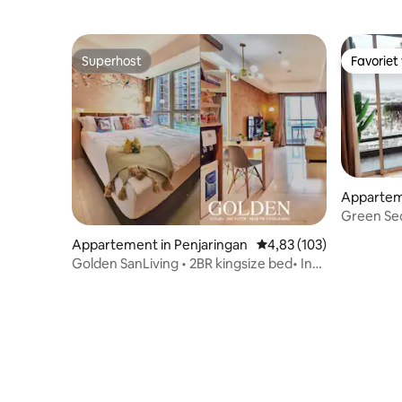
slaapkamer
Superhost
Favoriet
Superhost
Favoriet
Appartem
Cengkar
Green Sed
Netflix D
Appartement in Penjaringan
Gemiddelde beoordeling 
4,83 (103)
Golden SanLiving • 2BR kingsize bed• In
de buurt van PIK Ave Mall