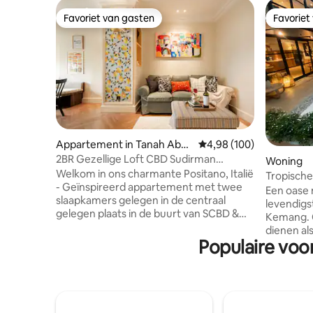
Favoriet van gasten
Favoriet
Favoriet van gasten
Favoriet
Appartement in Tanah Aban
Gemiddelde beoordeling 
4,98 (100)
g
2BR Gezellige Loft CBD Sudirman
Woning
|Positano Artist Design
Welkom in ons charmante Positano, Italië
Tropische
- Geïnspireerd appartement met twee
privézwe
Een oase 
slaapkamers gelegen in de centraal
levendigs
gelegen plaats in de buurt van SCBD &
Kemang. Ontworpen vanaf nul om te
Sudirman Area! Mijn ruimte biedt een
dienen als
prachtig uitzicht op de stad, een volledig
Populaire voor
uitvalsba
uitgeruste keuken en een comfortabele
Het minima
en stijlvolle woonkamer die perfect is om
het privé
te ontspannen na een dag verkennen. Je
is een uni
zult genieten van gemakkelijke toegang
Jakarta di
tot alles, van het zakendistrict tot de
in het ce