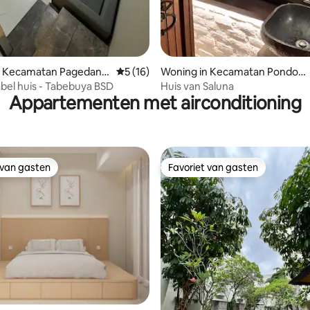
ing van 5 uit 5, 30 recensies
n Kecamatan Pagedang
Gemiddelde beoordeling van 5 uit 5, 16 r
5 (16)
Woning in Kecamatan Pondok
Aren
el huis - Tabebuya BSD
Huis van Saluna
Appartementen met airconditioning
 van gasten
Favoriet van gasten
 van gasten
Favoriet van gasten