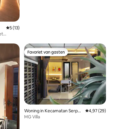
Gemiddelde beoordeling van 5 uit 5, 13 recensies
5 (13)
et
Favoriet van gasten
Favoriet van gasten
Woning in Kecamatan Serpon
Gemiddelde beoordelin
4,97 (29)
g
MG Villa