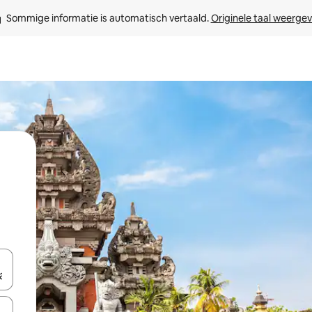
Sommige informatie is automatisch vertaald. 
Originele taal weerge
een keuze met je de pijltjestoetsen omhoog en omlaag, óf door te tik