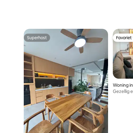
Superhost
Favoriet
Superhost
Favoriet
Woning i
Gezellig 
Cluster R