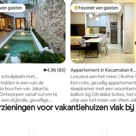
 van gasten
Favoriet van gasten
 van gasten
Topfavoriet van gasten
van 4,98 uit 5, 100 recensies
Gemiddelde beoordeling van 4,96 uit 5, 80 r
4,96 (80)
Appartement in Kecamatan Ka
ideres
 schuilplaats met
Luxueus aan het meer | Ruime 1
mbad in expatgebied
buurt van Jakarta Airport
midden in een van de
Een ruim, gezellig appartement
te buurten van Jakarta;
slaapkamer met een woonkam
balkon bij Citralake Suites, het 
 een stijlvolle, gezellige
uitje aan het meer van West Ja
zieningen voor vakantiehuizen vlak bij 
sis om de stad te verkennen.
Gunstig gelegen op slechts en
listische, natuurlijke interieur,
minuten van de luchthaven, pik,
zwembad en de lichte opstelling
Indah en Sunset Avenue, is het
eke plek in het zuiden van
gemakkelijk om de stad te ver
e aanvoelt als een schuilplaats
Stap naar buiten en je bent slec
ntrum van het kloppende hart.
minuut lopen van Ciffest, een 