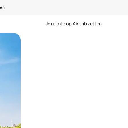
ven
Je ruimte op Airbnb zetten
ken of swipen.