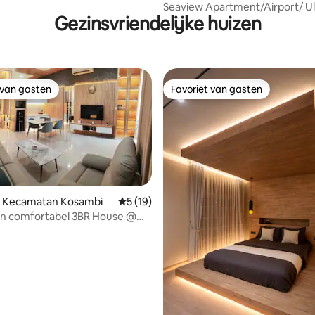
Penjaringan
Seaview Apartment/Airport/ U
Gezinsvriendelijke huizen
view 32floor
 van gasten
Favoriet van gasten
 van gasten
Favoriet van gasten
n Kecamatan Kosambi
Gemiddelde beoordeling van 5 uit 5, 19 r
5 (19)
en comfortabel 3BR House @
iverside PIK2