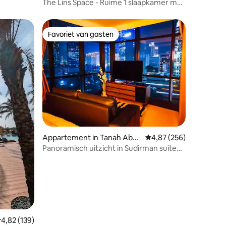
a
The Lins Space - Ruime 1 slaapkamer met
uitzicht op de stad
Favoriet van gasten
Favoriet van gasten
ecensies
Appartement in Tanah Aban
Gemiddelde beoordeling
4,87 (256)
g
Panoramisch uitzicht in Sudirman suite
aprt & in de buurt van mrt
emiddelde beoordeling van 4,82 uit 5, 139 recensies
4,82 (139)