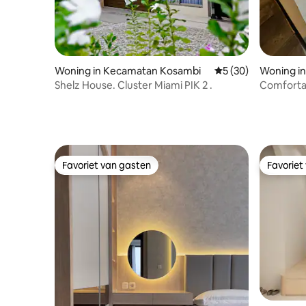
Woning in Kecamatan Kosambi
Gemiddelde beoordel
5 (30)
Woning i
an
Shelz House. Cluster Miami PIK 2 .
Comfortab
Favoriet van gasten
Favoriet
Favoriet van gasten
Favoriet