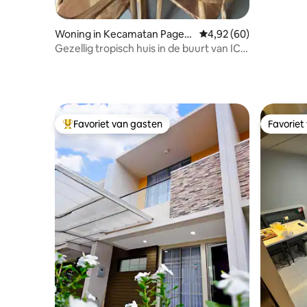
Woning in Kecamatan Paged
Gemiddelde beoordeling
4,92 (60)
angan
Gezellig tropisch huis in de buurt van ICE
BSD, NN House 2
Favoriet van gasten
Favoriet
Topfavoriet van gasten
Favoriet