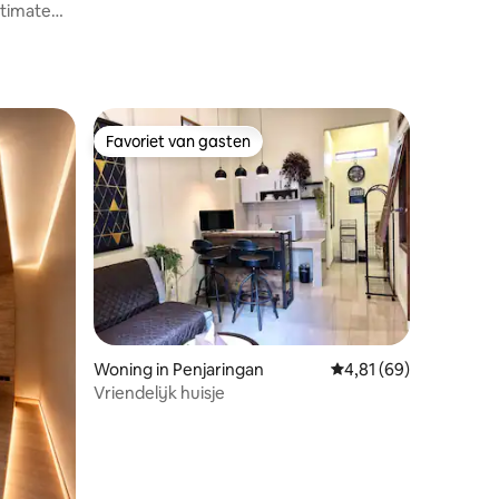
ltimate
Favoriet van gasten
Favoriet van gasten
ecensies
Woning in Penjaringan
Gemiddelde beoordelin
4,81 (69)
Vriendelijk huisje