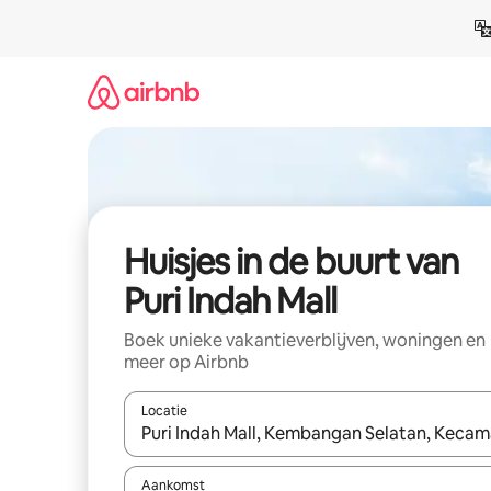
Ga
direct
naar
inhoud
Huisjes in de buurt van
Puri Indah Mall
Boek unieke vakantieverblijven, woningen en
meer op Airbnb
Locatie
Wanneer er suggesties beschikbaar zijn, maak je 
Aankomst