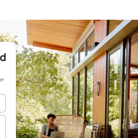
nd
er
een keuze met je de pijltjestoetsen omhoog en omlaag, óf door te tik