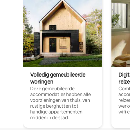
Volledig gemeubileerde
Digi
woningen
reiz
Deze gemeubileerde
Comf
accommodaties hebben alle
acco
voorzieningen van thuis, van
reize
rustige berghutten tot
werke
handige appartementen
wifi 
midden in de stad.