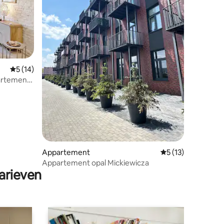
ecensies
Gemiddelde beoordeling van 5 uit 5, 14 recensies
5 (14)
partement
Appartement
Gemiddelde beoorde
5 (13)
Appartement opal Mickiewicza
arieven