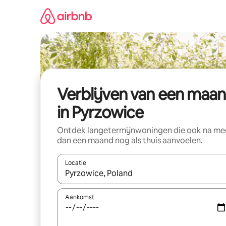
Ga
direct
naar
inhoud
Verblijven van een maa
in Pyrzowice
Ontdek langetermijnwoningen die ook na me
dan een maand nog als thuis aanvoelen.
Locatie
Wanneer er suggesties beschikbaar zijn, maak je 
Aankomst