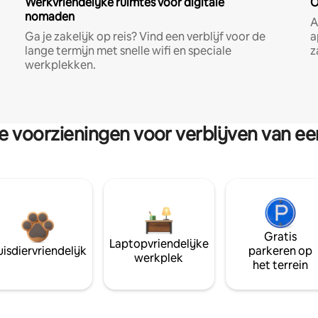
Werkvriendelijke ruimtes voor digitale
O
nomaden
A
Ga je zakelijk op reis? Vind een verblijf voor de
a
lange termijn met snelle wifi en speciale
z
werkplekken.
re voorzieningen voor verblijven van e
Gratis
Laptopvriendelijke
isdiervriendelijk
parkeren op
werkplek
het terrein