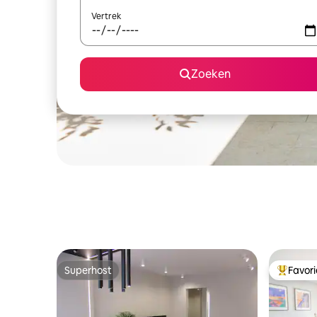
Vertrek
Zoeken
Superhost
Favor
Superhost
Topfavor