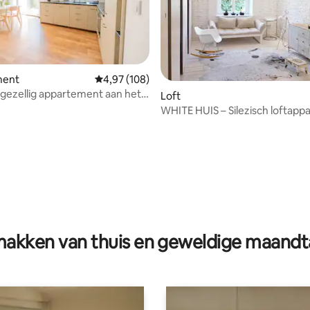
ment
Gemiddelde beoordeling van 4,97 uit 5, 108 r
4,97 (108)
gezellig appartement aan het
eling van 5 uit 5, 6 recensies
Loft
WHITE HUIS – Silezisch loftap
(glasvezelwifi)
akken van thuis en geweldige maandt