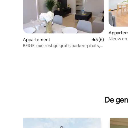
Apparte
Nieuw en 
Appartement
Gemiddelde beoord
5 (6)
park
BEIGE luxe rustige gratis parkeerplaats,
luchthaventransfer
De gem