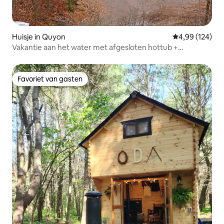
Huisje in Quyon
Gemiddelde beo
4,99 (124)
Vakantie aan het water met afgesloten hottub +
vuurplaatsen
Favoriet van gasten
Favoriet van gasten