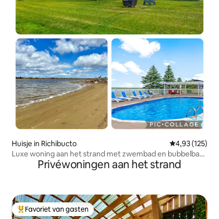
Huisje in Richibucto
Gemiddelde beo
4,93 (125)
Luxe woning aan het strand met zwembad en bubbelbad
Privéwoningen aan het strand
97
Favoriet van gasten
Topfavoriet van gasten