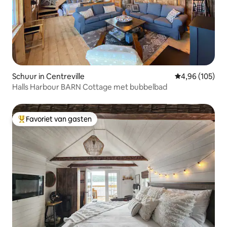
Schuur in Centreville
Gemiddelde beo
4,96 (105)
Halls Harbour BARN Cottage met bubbelbad
Favoriet van gasten
Topfavoriet van gasten