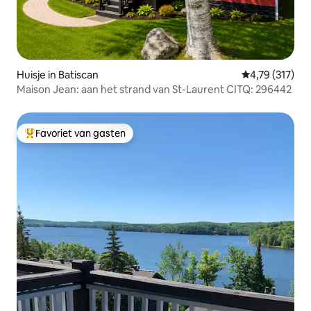
Huisje in Batiscan
Gemiddelde beo
4,79 (317)
Maison Jean: aan het strand van St-Laurent CITQ: 296442
Favoriet van gasten
Topfavoriet van gasten