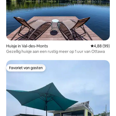
Huisje in Val-des-Monts
Gemiddelde be
4,88 (99)
Gezellig huisje aan een rustig meer op 1 uur van Ottawa
Favoriet van gasten
Favoriet van gasten