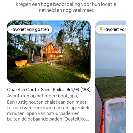
kregen een hoge beoordeling voor hun locatie,
netheid en nog veel meer.
Favoriet van gasten
Favoriet van g
Favoriet van gasten
Topfavoriet van 
Chalet in Chute-Saint-Philip
Gemiddelde beoordeling van 4,94
4,94 (188)
pe
Avonturen op het meer: boot, spa,
bioscoop, wandelpaden
Een rustig houten chalet aan een meer,
tussen twee regionale parken, op enkele
minuten lopen van natuurpaden en
buiten de gebaande paden. Oostelijke
ramen laten het gelukkige ochtendlicht
op natuurlijke materialen en verwarmde