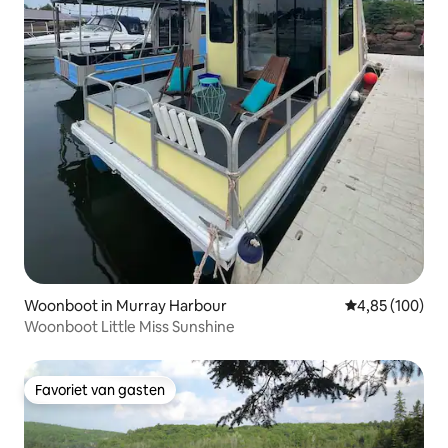
Woonboot in Murray Harbour
Gemiddelde beo
4,85 (100)
Woonboot Little Miss Sunshine
Favoriet van gasten
Favoriet van gasten