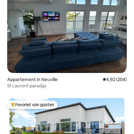
Appartement in Neuville
Gemiddelde beo
4,92 (204)
St Laurent paradijs
Favoriet van gasten
Topfavoriet van gasten