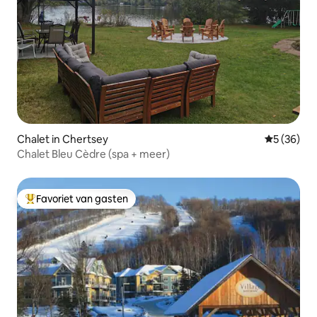
Chalet in Chertsey
Gemiddelde
5 (36)
Chalet Bleu Cèdre (spa + meer)
Favoriet van gasten
Topfavoriet van gasten