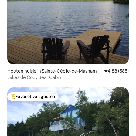
Houten huisje in Sainte-Cécile-de-Masham
Gemiddelde beo
4,88 (585)
Lakeside Cozy Bear Cabin
Favoriet van gasten
Topfavoriet van gasten