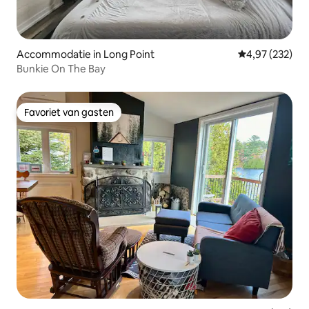
Accommodatie in Long Point
Gemiddelde beo
4,97 (232)
Bunkie On The Bay
Favoriet van gasten
Favoriet van gasten