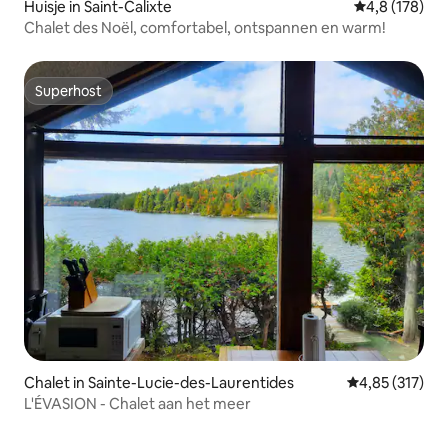
Huisje in Saint-Calixte
Gemiddelde be
4,8 (178)
Chalet des Noël, comfortabel, ontspannen en warm!
Superhost
Superhost
Chalet in Sainte-Lucie-des-Laurentides
Gemiddelde beo
4,85 (317)
L'ÉVASION - Chalet aan het meer