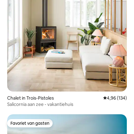
Chalet in Trois-Pistoles
Gemiddelde beo
4,96 (134)
Salicornia aan zee - vakantiehuis
Favoriet van gasten
Favoriet van gasten