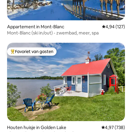
Appartement in Mont-Blanc
Gemiddelde beo
4,94 (127)
Mont-Blanc (ski in/out) - zwembad, meer, spa
Favoriet van gasten
Topfavoriet van gasten
Houten huisje in Golden Lake
Gemiddelde beo
4,97 (738)