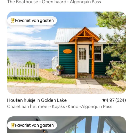
The Boathouse • Open haard • Algonquin Pass
Favoriet van gasten
Topfavoriet van gasten
Houten huisje in Golden Lake
Gemiddelde beo
4,97 (324)
Chalet aan het meer• Kajaks •Kano •Algonquin Pass
Favoriet van gasten
Topfavoriet van gasten