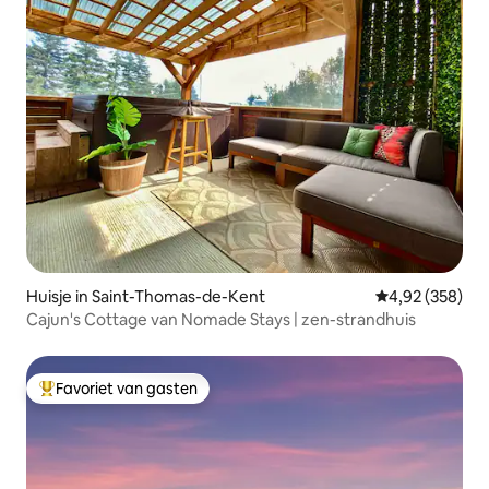
Huisje in Saint-Thomas-de-Kent
Gemiddelde beo
4,92 (358)
Cajun's Cottage van Nomade Stays | zen-strandhuis
Favoriet van gasten
Topfavoriet van gasten