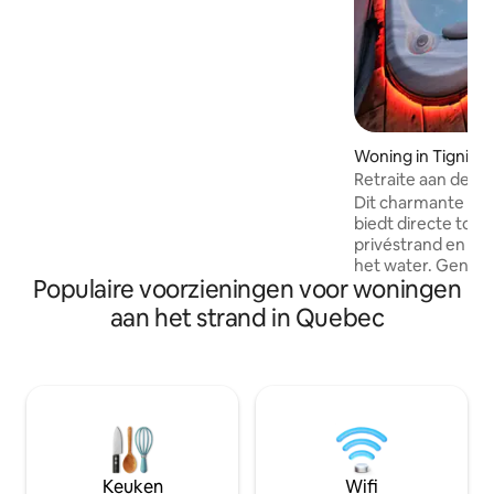
vloeren. In de avond een gezellige
bioscoop met sfeervol geluid bij een
open haard, een tweede mediakamer
met een draaitafel ideaal voor muziek.
Buiten, een bubbelbad, een
houtgestookte sauna, een open haard
aan het meer en een glijbaan.
Woning in Tignish
Langlaufskiën, sneeuwschoenpaden
liggen op enkele minuten lopen en
Retraite aan de o
sneeuwscooterroutes beginnen direct
Dit charmante hui
bij de oprit.
biedt directe toe
privéstrand en een
het water. Geniet van je ochtendkoffie
Populaire voorzieningen voor woningen
terwijl je naar de
breng de dag door
aan het strand in Quebec
de kustlijn en rode
het bubbelbad met
oceaan. Een ruim prieel en een
vuurplaats bieden
omgeving om van 
genieten, terwijl h
uitgerust is voor 
verblijf. Ontspan o
Keuken
Wifi