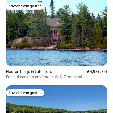
Favoriet van gasten
Favoriet van gasten
Houten huisje in Latchford
Gemiddelde beo
4,93 (239)
Een hut aan een privémeer. Wijk Temagami
Favoriet van gasten
Favoriet van gasten