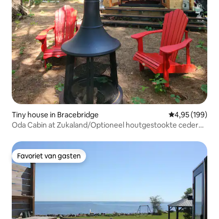
Tiny house in Bracebridge
Gemiddelde beo
4,95 (199)
Oda Cabin at Zukaland/Optioneel houtgestookte ceder
spa
Favoriet van gasten
Favoriet van gasten