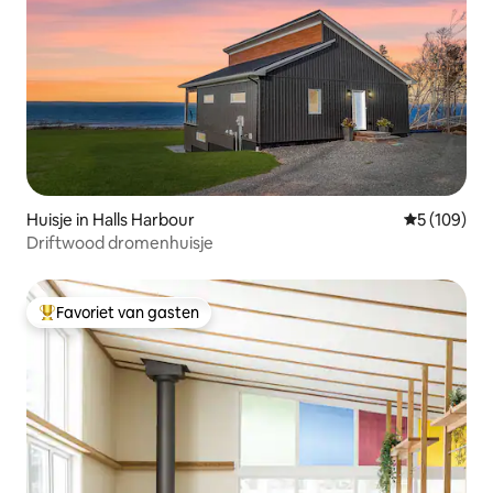
Huisje in Halls Harbour
Gemiddelde 
5 (109)
Driftwood dromenhuisje
Favoriet van gasten
Topfavoriet van gasten