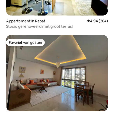
Appartement in Rabat
Gemiddelde beo
4,94 (204)
Studio gerenoveerd met groot terras!
Favoriet van gasten
Favoriet van gasten