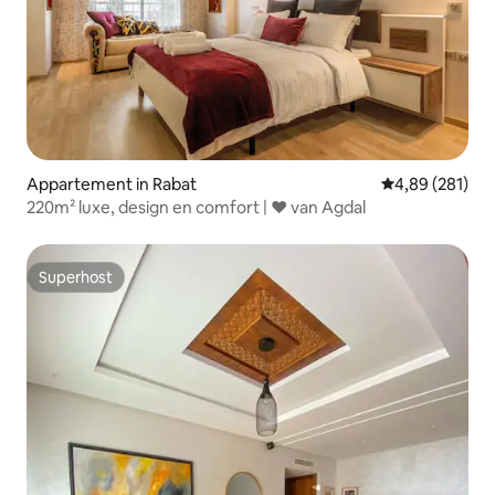
Appartement in Rabat
Gemiddelde beo
4,89 (281)
220m² luxe, design en comfort | ♥ ️van Agdal
Superhost
Superhost