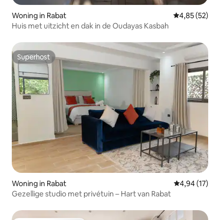
Woning in Rabat
Gemiddelde be
4,85 (52)
Huis met uitzicht en dak in de Oudayas Kasbah
Superhost
Superhost
Woning in Rabat
Gemiddelde be
4,94 (17)
Gezellige studio met privétuin – Hart van Rabat