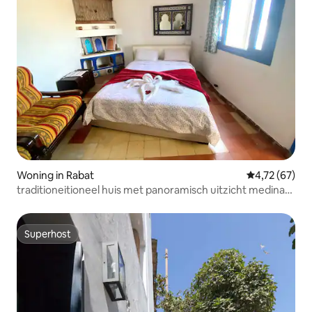
Woning in Rabat
Gemiddelde be
4,72 (67)
traditioneitioneel huis met panoramisch uitzicht medina
rabat
Superhost
Superhost