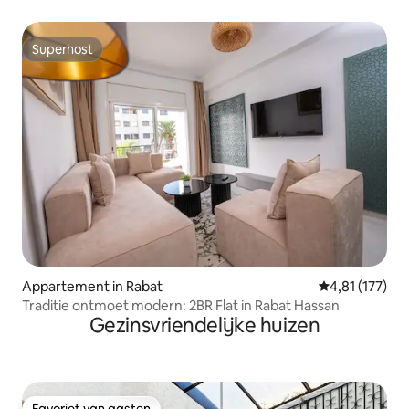
Superhost
Superhost
Appartement in Rabat
Gemiddelde beo
4,81 (177)
Traditie ontmoet modern: 2BR Flat in Rabat Hassan
Gezinsvriendelijke huizen
Favoriet van gasten