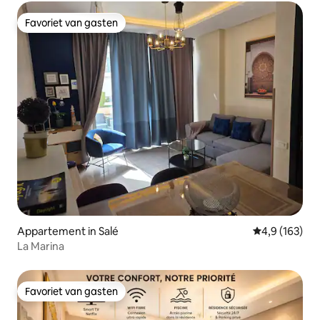
Favoriet van gasten
Favoriet van gasten
Appartement in Salé
Gemiddelde be
4,9 (163)
La Marina
Favoriet van gasten
Favoriet van gasten