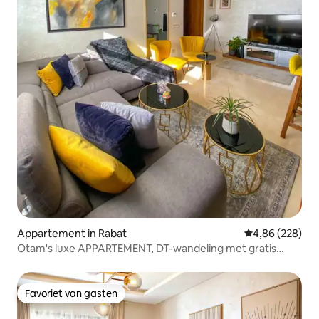
Appartement in Rabat
Gemiddelde beo
4,86 (228)
Otam's luxe APPARTEMENT, DT-wandeling met gratis
parkeergelegenheid
Favoriet van gasten
Favoriet van gasten