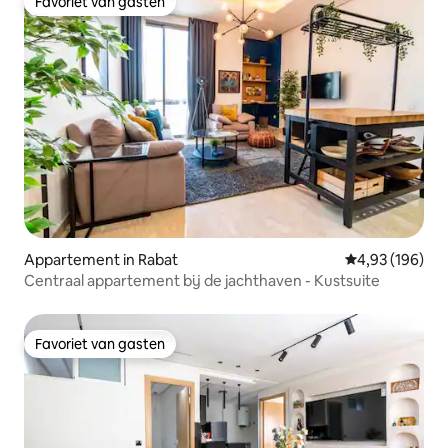
Favoriet van gasten
Favoriet van gasten
Appartement in Rabat
Gemiddelde beo
4,93 (196)
Centraal appartement bij de jachthaven - Kustsuite
Favoriet van gasten
Favoriet van gasten