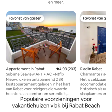
en meer.
Favoriet van gasten
Favoriet van gas
Favoriet van gasten
Favoriet van gas
Appartement in Rabat
Gemiddelde beoordeling van 4,93
4,93 (203)
Riad in Rabat
Sublime Seaview APT + AC +Ntflix
Charmante riad in
Nieuw, luxe en ontspannend 2 BR
Het is zeldzaam o
kustappartement gelegen in het hart
accommodatie te 
van Rabat voor reizigers die waarde
historisch als unie
hechten aan comfort en sereniteit,
slaapkamers en w
Populaire voorzieningen voor
ingericht met smaak en aandacht voor
in de Kasbah des 
details met een verbazingwekkend
terras met een pra
vakantiehuizen vlak bij Rabat Beach
uitzicht op zee. De strategische positie
rivier de Bouregre