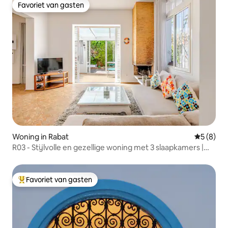
Favoriet van gasten
Favoriet van gasten
Woning in Rabat
Gemiddeld
5 (8)
R03 - Stijlvolle en gezellige woning met 3 slaapkamers |
Hassan Tower Rabat
Favoriet van gasten
Topfavoriet van gasten