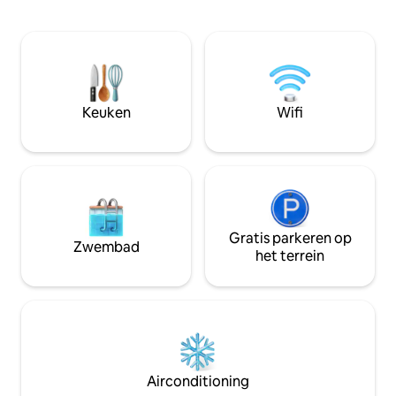
stelt je in staat om gemakkelijk naar de
lezen of een café
bezienswaardigheden, restaurants en
Riad ligt op 100 m
winkels van de stad te lopen. Volledig
Maure en de Andal
uitgerust APPARTEMENT, airconditioning
700 meter van het
in de grote slaapkamer, snelle WIFI,
van de bazaars, o
Netflix, koffie en letterlijk het BESTE
Medina van Rabat. 
UITZICHT OP de zonsondergang in
Uitgeruste keuken
Keuken
Wifi
Rabat Reserveer nu, ik heb alle
pendeldienst naar
voorwaarden ingesteld om je je thuis te
worden georgani
voelen!
Gratis parkeren op
Zwembad
het terrein
Airconditioning