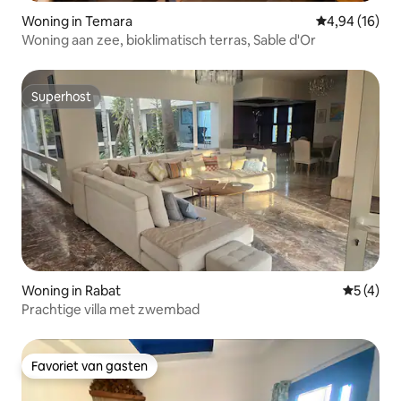
Woning in Temara
Gemiddelde be
4,94 (16)
Woning aan zee, bioklimatisch terras, Sable d'Or
Superhost
Superhost
Woning in Rabat
Gemiddeld
5 (4)
Prachtige villa met zwembad
Favoriet van gasten
Favoriet van gasten