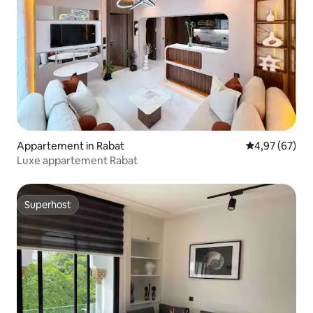
Appartement in Rabat
Gemiddelde be
4,97 (67)
Luxe appartement Rabat
Superhost
Superhost