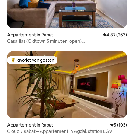
Appartement in Rabat
Gemiddelde beo
4,87 (263)
Casa lilas (Oldtown 5 minuten lopen)
Parkeren/Gym/Glasvezel
Favoriet van gasten
Topfavoriet van gasten
Appartement in Rabat
Gemiddelde 
5 (103)
Cloud 7 Rabat – Appartement in Agdal, station LGV