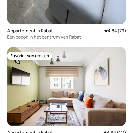
Appartement in Rabat
Gemiddelde be
4,84 (79)
Een cocon in het centrum van Rabat
Favoriet van gasten
Favoriet van gasten
Appartement in Rabat
Gemiddelde beo
4,94 (411)