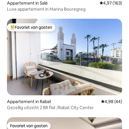
Appartement in Salé
Gemiddelde beo
4,97 (163)
Luxe appartement in Marina Bouregreg
Favoriet van gasten
Topfavoriet van gasten
Appartement in Rabat
Gemiddelde be
4,98 (44)
Gezellig uitzicht 2 BR flat /Rabat City Center
Favoriet van gasten
Favoriet van gasten