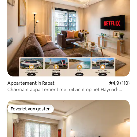
Appartement in Rabat
Gemiddelde be
4,9 (110)
Charmant appartement met uitzicht op het Hayriad-
zwembad
Favoriet van gasten
Favoriet van gasten