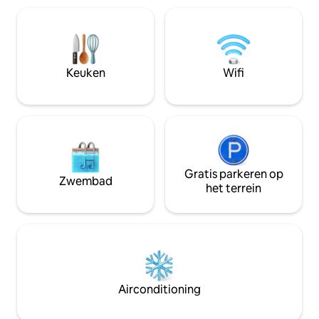
Mongoolse grill e
te spelen. Binnen zorgt een volledig
tuin, maar dit zijn
uitgerust, modern huis met een stijlvol
voorzieningen die j
interieur en hoogwaardige
House 14 aangena
voorzieningen voor een comfortabel
SUP's, een kajak 
verblijf. Ideaal voor gezinnen en
Keuken
Wifi
liggen allemaal bi
groepen die op zoek zijn naar een
ontspannen uitje vlakbij de stad.
Gratis parkeren op
Zwembad
het terrein
Airconditioning