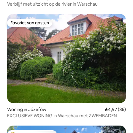
Verblijf met uitzicht op de rivier in Warschau
Favoriet van gasten
Favoriet van gasten
Woning in Józefów
Gemiddelde be
4,97 (36)
EXCLUSIEVE WONING in Warschau met ZWEMBADEN