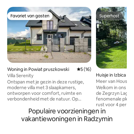
Favoriet van gasten
Superhost
Favoriet van gasten
Superhost
Woning in Powiat pruszkowski
Gemiddelde beoordeling van 
5 (16)
Huisje in Izbica
Villa Serenity
Meer van House 1
Ontspan met je gezin in deze rustige,
Welkom in ons mo
moderne villa met 3 slaapkamers,
de Zegrzyn Lagoon 
ontworpen voor comfort, ruimte en
fenomenale plek 
verbondenheid met de natuur. Op
rust voor 4 person
slechts enkele minuten van de stad,
Populaire voorzieningen in
huisje, op de eerst
maar toch omgeven door rust, biedt
biedt elke dag een
deze plek de perfecte balans tussen
vakantiewoningen in Radzymin
en een geweldige ervari
gemak en ontsnapping. Geniet van een
gasten zijn er een
eigen tuin, gezellige avonden bij de
ligstoelen, een vu
vuurplaats en ruimte voor kinderen om