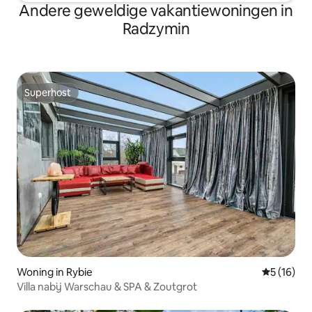
Andere geweldige vakantiewoningen in
Radzymin
Superhost
Superhost
Woning in Rybie
Gemiddelde
5 (16)
Villa nabij Warschau & SPA & Zoutgrot