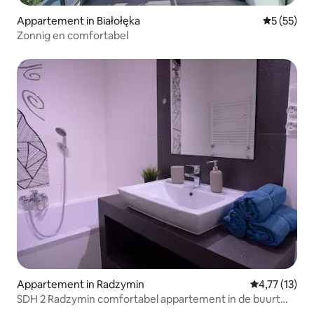
Appartement in Białołęka
Gemiddelde
5 (55)
Zonnig en comfortabel
Appartement in Radzymin
Gemiddelde be
4,77 (13)
SDH 2 Radzymin comfortabel appartement in de buurt
van Warschau