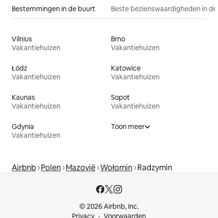
Bestemmingen in de buurt
Beste bezienswaardigheden in de
Vilnius
Brno
Vakantiehuizen
Vakantiehuizen
Łódź
Katowice
Vakantiehuizen
Vakantiehuizen
Kaunas
Sopot
Vakantiehuizen
Vakantiehuizen
Gdynia
Toon meer
Vakantiehuizen
Airbnb
Polen
Mazovië
Wołomin
Radzymin
© 2026 Airbnb, Inc.
Privacy
Voorwaarden