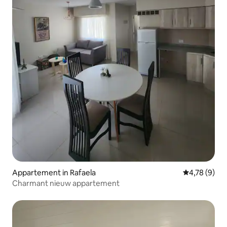
Appartement in Rafaela
Gemiddelde b
4,78 (9)
Charmant nieuw appartement