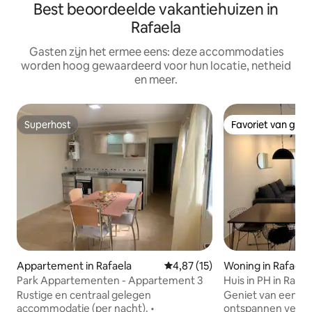
Best beoordeelde vakantiehuizen in
Rafaela
Gasten zijn het ermee eens: deze accommodaties
worden hoog gewaardeerd voor hun locatie, netheid
en meer.
Superhost
Favoriet van gas
Superhost
Favoriet van gas
Appartement in Rafaela
Gemiddelde beoordeling van 4,8
4,87 (15)
Woning in Rafaela
Park Appartementen - Appartement 3
Huis in PH in Rafae
Rustige en centraal gelegen
Geniet van een c
accommodatie (per nacht). •
ontspannen verbli