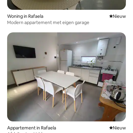
Woning in Rafaela
Nieuwe ac
Nieuw
Modern appartement met eigen garage
Appartement in Rafaela
Nieuwe ac
Nieuw