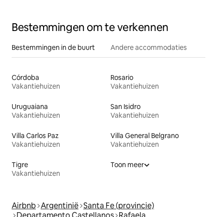
Bestemmingen om te verkennen
Bestemmingen in de buurt
Andere accommodaties
Córdoba
Rosario
Vakantiehuizen
Vakantiehuizen
Uruguaiana
San Isidro
Vakantiehuizen
Vakantiehuizen
Villa Carlos Paz
Villa General Belgrano
Vakantiehuizen
Vakantiehuizen
Tigre
Toon meer
Vakantiehuizen
Airbnb
Argentinië
Santa Fe (provincie)
Departamento Castellanos
Rafaela