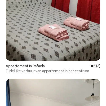
Appartement in Rafaela
Gemiddeld
5 (3)
Tijdelijke verhuur van appartement in het centrum