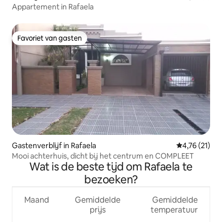
Appartement in Rafaela
Favoriet van gasten
Favoriet van gasten
Gastenverblijf in Rafaela
Gemiddelde be
4,76 (21)
Mooi achterhuis, dicht bij het centrum en COMPLEET
Wat is de beste tijd om Rafaela te
bezoeken?
Maand
Gemiddelde
Gemiddelde
prijs
temperatuur