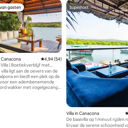
 van gasten
Superhost
 van gasten
Superhost
n Canacona
Gemiddelde beoordeling van 4,94 uit 5, 54 r
4,94 (54)
Villa | Boetiekverblijf met
ontbijt
villa ligt aan de oevers van de
eling van 5 uit 5, 9 recensies
Talpona en biedt een plek op de
ij voor een adembenemende
Word wakker met vogelgezang,
htends koffie op je eigen terras
r en laat je omringen. Het ligt
s enkele minuten van Patnem
minuten) en Palolem Beach (6
Villa in Canacona
G
 en combineert afgelegen
De baaivilla op 1 minuut rijden 
soord met levendige toegang
strand ten zuiden van Goa
Ervaar de serene schoonheid v
 de dagelijkse