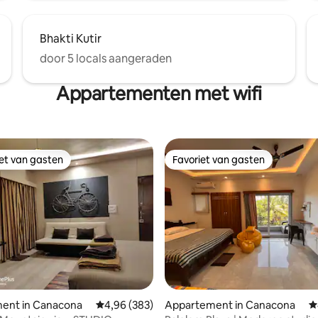
Bhakti Kutir
door 5 locals aangeraden
Appartementen met wifi
iet van gasten
Favoriet van gasten
iet van gasten
Favoriet van gasten
ent in Canacona
Gemiddelde beoordeling van 4,96 uit 5, 383 r
4,96 (383)
Appartement in Canacona
G