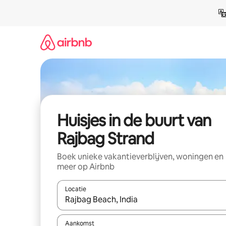
Ga
direct
naar
inhoud
Huisjes in de buurt van
Rajbag Strand
Boek unieke vakantieverblijven, woningen en
meer op Airbnb
Locatie
Wanneer er suggesties beschikbaar zijn, maak je 
Aankomst