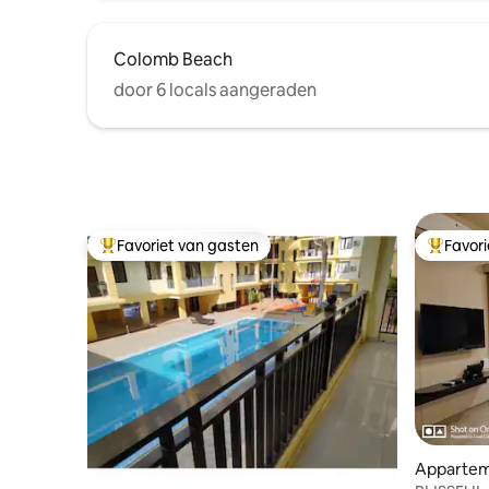
Colomb Beach
door 6 locals aangeraden
Favoriet van gasten
Favor
Topfavoriet van gasten
Topfavor
Appartem