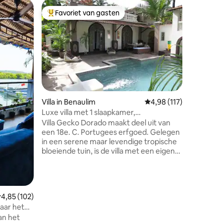
Appartem
Favoriet van gasten
Superho
Topfavoriet van gasten
Superho
Gezellig
Goa
Het appa
ontworpe
comfortab
bedoelin
verbindi
zodat je 
verblijf in Goa. Het 
gunstig g
Villa in Benaulim
Gemiddelde beoordeling
4,98 (117)
ecensies
prachtige
Luxe villa met 1 slaapkamer,
minuten 
privézwembad en tuin.
Villa Gecko Dorado maakt deel uit van
Bagh Bea
een 18e. C. Portugees erfgoed. Gelegen
minuten 
in een serene maar levendige tropische
Galjibagh
bloeiende tuin, is de villa met een eigen
er tal v
ingang een chique en unieke
te verke
woonruimte. De weelderige interieurs
hebben een thema van een eclectische
mix van moderniteit met een combinatie
emiddelde beoordeling van 4,85 uit 5, 102 recensies
4,85 (102)
van sterke artistieke invloeden. De
naar het
woonkamer biedt toegang tot een
privézwembad waar je kunt loungen of
an het