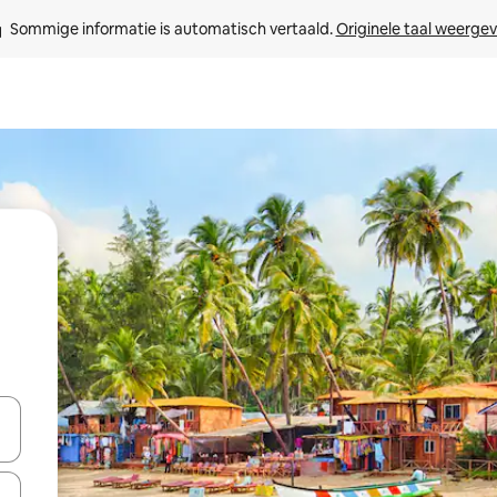
Sommige informatie is automatisch vertaald. 
Originele taal weerge
een keuze met je de pijltjestoetsen omhoog en omlaag, óf door te tik