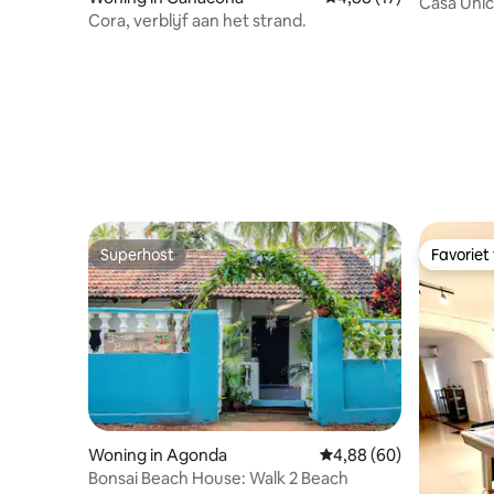
Casa Únic
Cora, verblijf aan het strand.
Superhost
Favoriet
Superhost
Favoriet
Woning in Agonda
Gemiddelde beoordeling
4,88 (60)
Bonsai Beach House: Walk 2 Beach