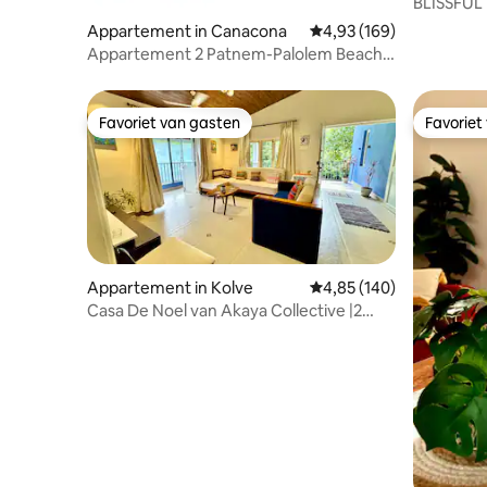
BLISSFUL
PALOLEM
Appartement in Canacona
Gemiddelde beoordeling 
4,93 (169)
Appartement 2 Patnem-Palolem Beach
Park
Favoriet van gasten
Favoriet
Favoriet van gasten
Favoriet
Appartement in Kolve
Gemiddelde beoordeling 
4,85 (140)
Casa De Noel van Akaya Collective |2
slaapkamers/hal/keuken| Dicht bij het
strand