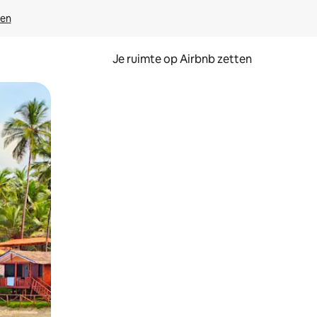
ven
Je ruimte op Airbnb zetten
ken of swipen.