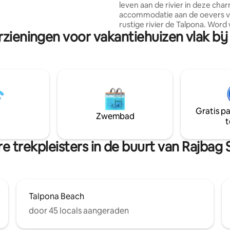
leven aan de rivier in deze ch
ak, premium comfort en
accommodatie aan de oevers v
org
rustige rivier de Talpona. Word
 en ongelooflijk comfortabel.
rzieningen voor vakantiehuizen vlak bij
met een adembenemend uitzic
ete Airbnb-verblijf tot nu toe!"
glinsterende water terwijl een
bries de lucht vult met rust. Dit
toevluchtsoord biedt een scala
voorzieningen om een comfort
verblijf te garanderen. Ontsnap aan de
drukte van alle dag en dompel j
onder in de rust van het leven 
Gratis p
rivier. Boek nu je verblijf en cr
Zwembad
t
onvergetelijke herinneringen i
idyllische omgeving.
e trekpleisters in de buurt van Rajbag 
Talpona Beach
door 45 locals aangeraden