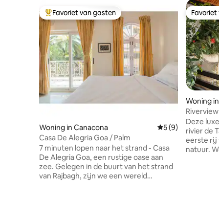
Favoriet van gasten
Favoriet
Topfavoriet van gasten
Favoriet
Woning i
Riverview 
dagelijks 
Deze luxe 
Woning in Canacona
Gemiddelde beoord
5 (9)
rivier de 
Casa De Alegria Goa / Palm
eerste r
7 minuten lopen naar het strand - Casa
natuur. 
De Alegria Goa, een rustige oase aan
drink's oc
zee. Gelegen in de buurt van het strand
aan de rivie
van Rajbagh, zijn we een wereld
op slecht
verwijderd van de drukte Onze vier
Beach (4 
service-appartementen liggen
minuten)
verscholen in de Westelijke Ghats, op
toevlucht
slechts 3 km van het schildpaddenstrand
tot het strand. Geniet van