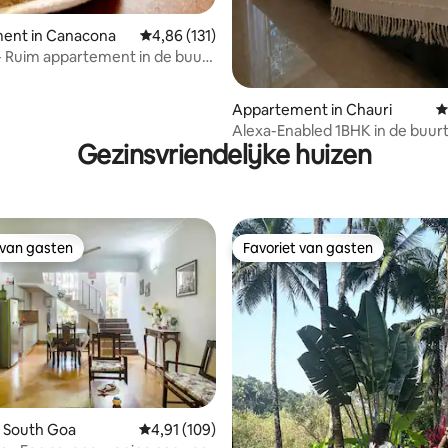
ent in Canacona
Gemiddelde beoordeling van 4,86 uit 5, 131 r
4,86 (131)
 - Ruim appartement in de buurt
em Beach
Appartement in Chauri
G
Alexa-Enabled 1BHK in de buur
Gezinsvriendelijke huizen
Palolem Beach, WFH-klaar
 van gasten
Favoriet van gasten
 van gasten
Favoriet van gasten
n South Goa
Gemiddelde beoordeling van 4,91 uit 5, 109 r
4,91 (109)
g van 4,88 uit 5, 17 recensies