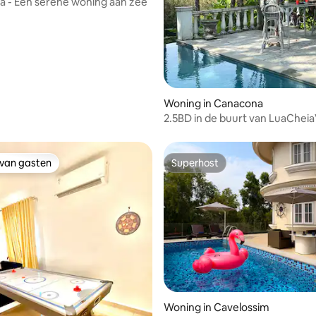
a - Een serene woning aan zee
Woning in Canacona
2.5BD in de buurt van LuaCheiaV
privézwembad Canacona
 van gasten
Superhost
 van gasten
Superhost
 van 4,88 uit 5, 60 recensies
Woning in Cavelossim