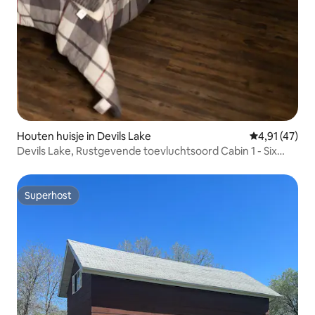
Houten huisje in Devils Lake
Gemiddelde be
4,91 (47)
Devils Lake, Rustgevende toevluchtsoord Cabin 1 - Six
Mile Bay
Superhost
Superhost