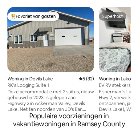
Favoriet van gasten
Superhost
Topfavoriet van gasten
Superhost
Woning in Devils Lake
Gemiddelde beoordeling van 
5 (32)
Woning in Lakota
RK's Lodging Suite 1
EV RV stekkers & 
Fishermans Landi
Deze accommodatie met 2 suites, nieuw
Fisherman 's Landi
gebouwd in 2023, is gelegen aan
Hwy 2, verwelkomt
Highway 2 in Ackerman Valley, Devils
ontspannen, jagen 
Lake. Net ten noorden van JD’s Bar.
Devils Lake), Wifi stream sport / films
Populaire voorzieningen in
Deze accommodatie heeft een
80s-stijl arcadespe
verwarmde garage van 6 bij 9 meter,
digitale muziek afs
vakantiewoningen in Ramsey County
twee slaapkamers, een volledig
beschikbaar yr-round. Claw foo
uitgeruste keuken, een woonkamer en
tub om te ontspannen of baad