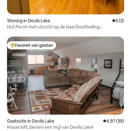
Woning in Devils Lake
Gemiddeld
5 (3)
Hut Perch met uitzicht op de baai (boothelling
beschikbaar)
Favoriet van gasten
Topfavoriet van gasten
Gastsuite in Devils Lake
Gemiddelde be
4,97 (39)
Mooie loft, binnen een mijl van Devils Lake!