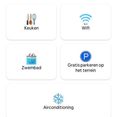
twee badkamers. De slaapcapaciteit is
kinderen, plus douche We staa
zeven (7) personen; uitzonderingen
wachtlijst van e
kunnen worden geaccepteerd met
2e badkamer en n
toestemming van de eigenaren. Suite 1
toe te voegen; een beetje krap op
en Suite 2 kunnen met elkaar worden
ruimte voor grote
verbonden door een schuifdeur van 3,65
onze externe sto
Keuken
Wifi
bij 3 meter te openen, zodat een
aantrekkingskracht
grotere groep bij elkaar kan zijn. Bekijk
huis! Dichtbij treinsporen dagelijks /
ook de advertentie voor Suite 2 op
nacht!
Airbnb.
Gratis parkeren op
Zwembad
het terrein
Airconditioning