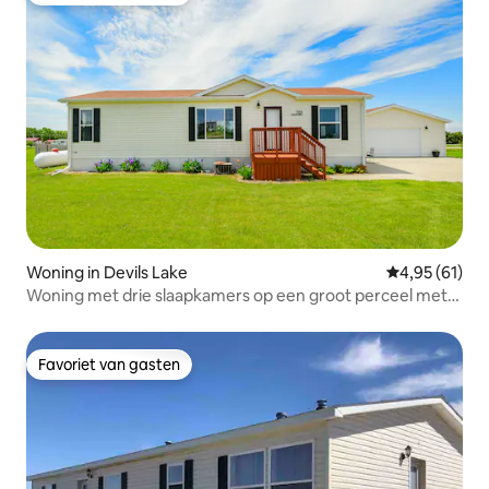
Woning in Devils Lake
Gemiddelde be
4,95 (61)
Woning met drie slaapkamers op een groot perceel met
uitzicht op het meer
Favoriet van gasten
Favoriet van gasten