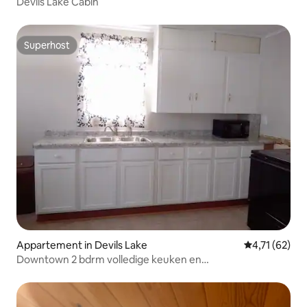
Devils Lake Cabin
Superhost
Superhost
Appartement in Devils Lake
Gemiddelde be
4,71 (62)
Downtown 2 bdrm volledige keuken en
parkeergelegenheid buiten de straat.