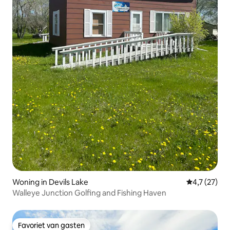
Woning in Devils Lake
Gemiddelde b
4,7 (27)
Walleye Junction Golfing and Fishing Haven
Favoriet van gasten
Favoriet van gasten