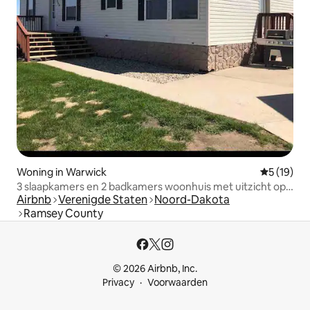
Woning in Warwick
Gemiddelde
5 (19)
3 slaapkamers en 2 badkamers woonhuis met uitzicht op
Airbnb
Verenigde Staten
Noord-Dakota
het meer
Ramsey County
© 2026 Airbnb, Inc.
Privacy
Voorwaarden