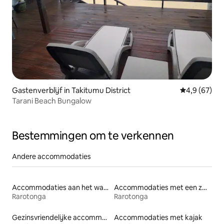
Gastenverblijf in Takitumu District
Gemiddelde b
4,9 (67)
Tarani Beach Bungalow
Bestemmingen om te verkennen
Andere accommodaties
Accommodaties aan het water
Accommodaties met een zwembad
Rarotonga
Rarotonga
Gezinsvriendelijke accommodaties
Accommodaties met kajak