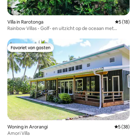
Villa in Rarotonga
Gemiddelde
5 (18)
Rainbow Villas - Golf- en uitzicht op de oceaan met
zwembad
Favoriet van gasten
Favoriet van gasten
Woning in Arorangi
Gemiddelde
5 (38)
Amori Villa