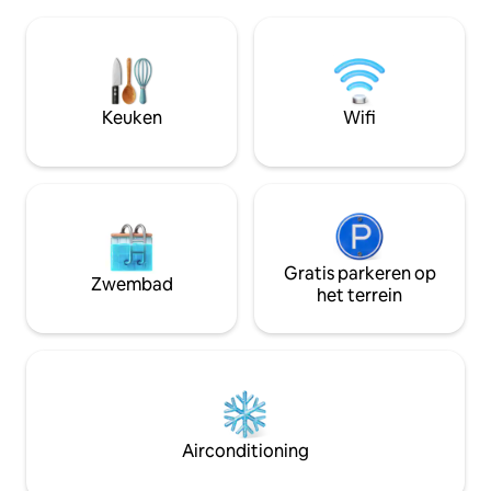
Spectaculaire hoofdslaapkamer met
douche/toilet, en
grote ensuite. De tweede slaapkamer
om te ontspannen
kan worden ingericht als een kingsize
Vraag ons naar Wai
bed of worden opgesplitst in twee
voor 4 personen
eenpersoonsbedden. Villa Hoani is de
perfecte plek om echt te ontspannen en
Keuken
Wifi
tot rust te komen met je vrienden en
familie op een prachtige locatie op
Rarotonga.
Gratis parkeren op
Zwembad
het terrein
Airconditioning