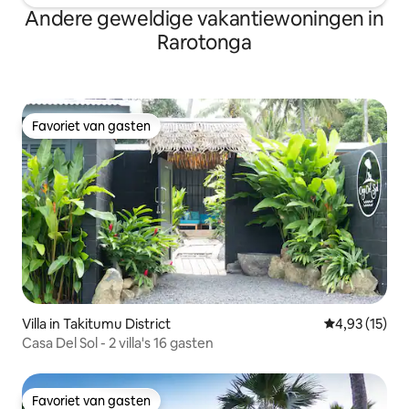
Andere geweldige vakantiewoningen in
Rarotonga
Favoriet van gasten
Favoriet van gasten
Villa in Takitumu District
Gemiddelde be
4,93 (15)
Casa Del Sol - 2 villa's 16 gasten
Favoriet van gasten
Favoriet van gasten