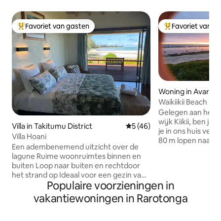
Favoriet van gasten
Favoriet van g
Topfavoriet van gasten
Topfavoriet van 
Woning in Avarua
Waikiikii Beach H
uitzicht op de oce
Gelegen aan het wa
wijk Kiikii, ben je 
Villa in Takitumu District
Gemiddelde beoordeling van 
5 (46)
je in ons huis verbl
Villa Hoani
80 m lopen naar d
Een adembenemend uitzicht over de
Super Brown, en a
lagune Ruime woonruimtes binnen en
busroute. Prachtig uitzicht op de
buiten Loop naar buiten en rechtdoor
oceaan, schitter
het strand op Ideaal voor een gezin van
golven die op het 
Populaire voorzieningen in
vijf of zes of maximaal drie koppels De
frisse passaatwi
meeste voorzieningen, waaronder
vakantiewoningen in Rarotonga
koel te houden bi
onbeperkt internet Airco en
en een ruime buit
plafondventilatoren in de slaapkamers
slaapkamers, 2 b