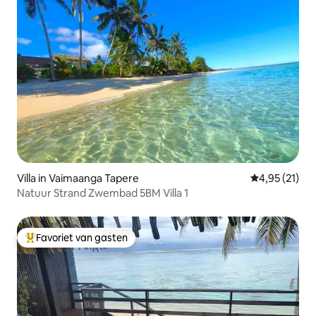
Villa in Vaimaanga Tapere
Gemiddelde be
4,95 (21)
Natuur Strand Zwembad 5BM Villa 1
Favoriet van gasten
Topfavoriet van gasten