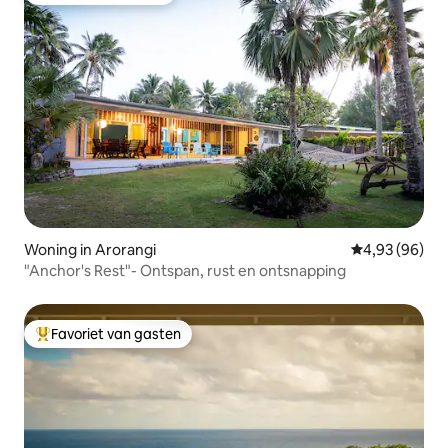
Woning in Arorangi
Gemiddelde be
4,93 (96)
"Anchor's Rest"- Ontspan, rust en ontsnapping
Favoriet van gasten
Topfavoriet van gasten