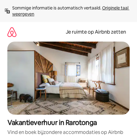
Ga
Sommige informatie is automatisch vertaald. 
Originele taal 
direct
weergeven
naar
inhoud
Je ruimte op Airbnb zetten
Vakantieverhuur in Rarotonga
Vind en boek bijzondere accommodaties op Airbnb