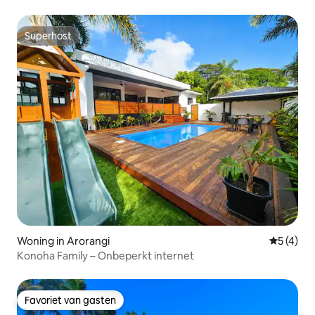
Superhost
Superhost
Woning in Arorangi
Gemiddeld
5 (4)
Konoha Family – Onbeperkt internet
Favoriet van gasten
Favoriet van gasten