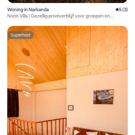
Woning in Narkanda
Gemiddeld
5 (3)
Noon Villa | Gezellig privéverblijf voor groepen en
ontspanning
Superhost
Superhost