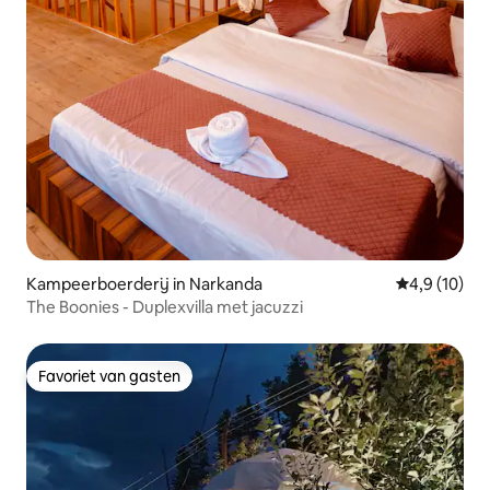
Kampeerboerderij in Narkanda
Gemiddelde b
4,9 (10)
The Boonies - Duplexvilla met jacuzzi
Favoriet van gasten
Favoriet van gasten