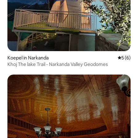
Koepel in Narkanda
Gemiddeld
5 (6)
Khoj The lake Trail - Narkanda Valley Geodomes