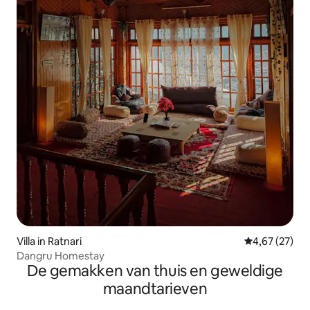
Villa in Ratnari
Gemiddelde be
4,67 (27)
Dangru Homestay
De gemakken van thuis en geweldige
maandtarieven