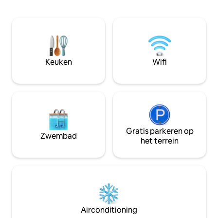
streamingaccounts
toegang tot lokale
wandelen, antiek w
bezienswaardigheden. Geniet van de
genieten van een 
lichte woonkamer, gezellige open
het is perfect voor
indeling, volledige keuken en rustige
zijn naar een rus
patio. Perfect voor stellen, gezinnen en
overnachting. De kamer is volledig
vrienden! Boek nu en maak blijvende
onafhankelijk van 
Keuken
Wifi
herinneringen in deze unieke
Het heeft een eig
accommodatie.
gedeelde ruimte.
Gratis parkeren op
Zwembad
het terrein
Airconditioning