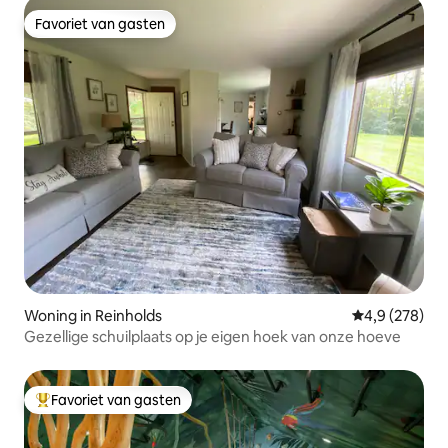
Favoriet van gasten
Favoriet van gasten
Woning in Reinholds
Gemiddelde be
4,9 (278)
Gezellige schuilplaats op je eigen hoek van onze hoeve
Favoriet van gasten
Topfavoriet van gasten