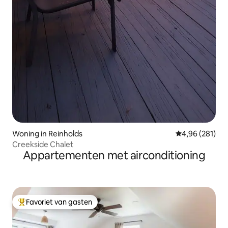
Woning in Reinholds
Gemiddelde beo
4,96 (281)
Creekside Chalet
Appartementen met airconditioning
Favoriet van gasten
Topfavoriet van gasten