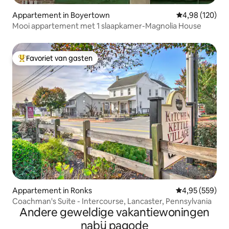
Appartement in Boyertown
Gemiddelde beo
4,98 (120)
Mooi appartement met 1 slaapkamer-Magnolia House
Favoriet van gasten
Topfavoriet van gasten
Appartement in Ronks
Gemiddelde beo
4,95 (559)
Coachman's Suite - Intercourse, Lancaster, Pennsylvania
Andere geweldige vakantiewoningen
nabij pagode