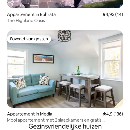
Appartement in Ephrata
Gemiddelde be
4,93 (44)
The Highland Oasis
Favoriet van gasten
Favoriet van gasten
Appartement in Media
Gemiddelde be
4,9 (136)
Mooi appartement met 2 slaapkamers en gratis
Gezinsvriendelijke huizen
parkeergelegenheid