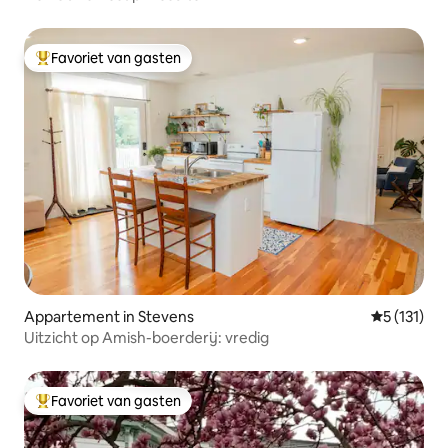
Favoriet van gasten
Topfavoriet van gasten
Appartement in Stevens
Gemiddelde 
5 (131)
Uitzicht op Amish-boerderij: vredig
Favoriet van gasten
Topfavoriet van gasten