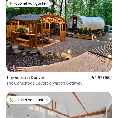
Favoriet van gasten
Topfavoriet van gasten
Tiny house in Denver
Gemiddelde beo
4,97 (150)
The Conestoga Covered Wagon Getaway
Favoriet van gasten
Topfavoriet van gasten