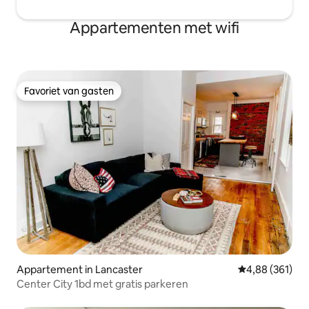
Appartementen met wifi
Favoriet van gasten
Favoriet van gasten
Appartement in Lancaster
Gemiddelde beo
4,88 (361)
Center City 1bd met gratis parkeren