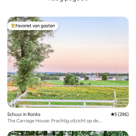
Favoriet van gasten
Topfavoriet van gasten
Schuur in Ronks
Gemiddelde 
5 (296)
The Carriage House: Prachtig uitzicht op de
landbouwgrond.