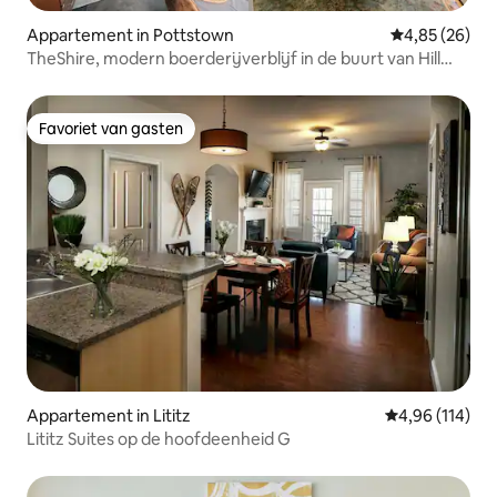
Appartement in Pottstown
Gemiddelde be
4,85 (26)
TheShire, modern boerderijverblijf in de buurt van Hill
School
Favoriet van gasten
Favoriet van gasten
Appartement in Lititz
Gemiddelde beo
4,96 (114)
Lititz Suites op de hoofdeenheid G