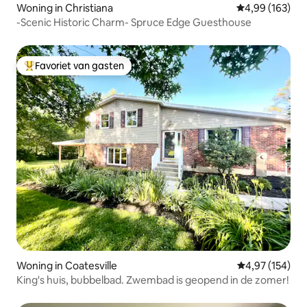
Woning in Christiana
Gemiddelde beo
4,99 (163)
-Scenic Historic Charm- Spruce Edge Guesthouse
Favoriet van gasten
Topfavoriet van gasten
Woning in Coatesville
Gemiddelde beo
4,97 (154)
King's huis, bubbelbad. Zwembad is geopend in de zomer!