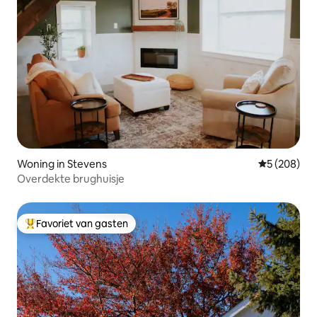
Woning in Stevens
Gemiddelde 
5 (208)
Overdekte brughuisje
Favoriet van gasten
Topfavoriet van gasten