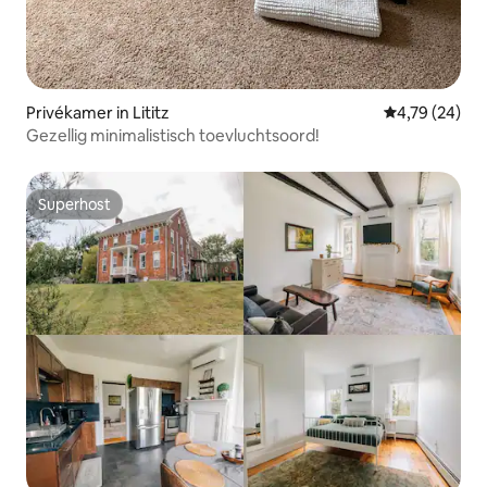
Privékamer in Lititz
Gemiddelde be
4,79 (24)
Gezellig minimalistisch toevluchtsoord!
Superhost
Superhost