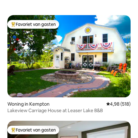
Favoriet van gasten
Topfavoriet van gasten
Woning in Kempton
Gemiddelde beo
4,98 (518)
Lakeview Carriage House at Leaser Lake B&B
Favoriet van gasten
Topfavoriet van gasten