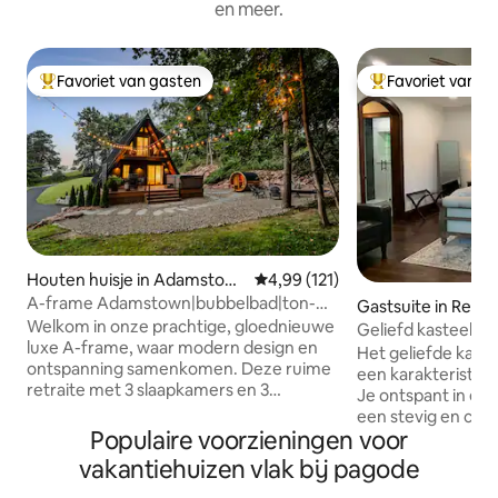
en meer.
Favoriet van gasten
Favoriet van g
Topfavoriet van gasten
Topfavoriet van 
Houten huisje in Adamstow
Gemiddelde beoordeling van 4,99
4,99 (121)
n
A-frame Adamstown|bubbelbad|ton-
Gastsuite in Reinh
sauna|EV-oplader
Welkom in onze prachtige, gloednieuwe
Geliefd kasteel (
luxe A-frame, waar modern design en
Het geliefde kastee
ontspanning samenkomen. Deze ruime
een karakteristie
retraite met 3 slaapkamers en 3
Je ontspant in ee
badkamers beschikt over een eigen
een stevig en com
bubbelbad, een ton-sauna en een
Populaire voorzieningen voor
onlangs gerenov
rookvrije vuurplaats in de buitenlucht.
badkamer. Onze 55
vakantiehuizen vlak bij pagode
Ons huis ligt aan een rustige woonstraat
toegang tot je per
en biedt een rustige omgeving met