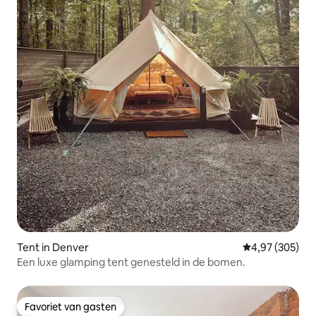
Tent in Denver
Gemiddelde beo
4,97 (305)
Een luxe glamping tent genesteld in de bomen.
Favoriet van gasten
Favoriet van gasten