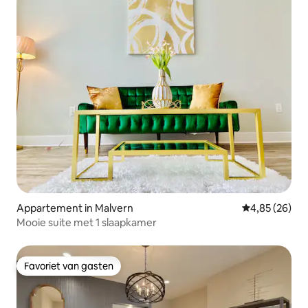
Appartement in Malvern
Gemiddelde be
4,85 (26)
Mooie suite met 1 slaapkamer
Favoriet van gasten
Favoriet van gasten