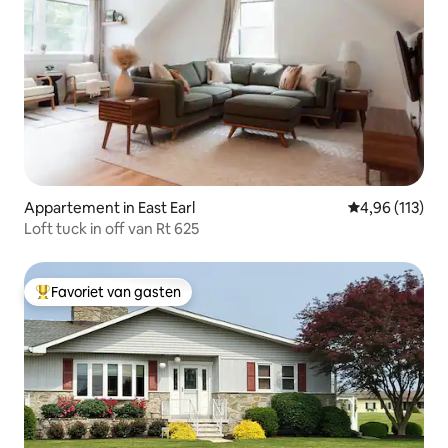
Appartement in East Earl
Gemiddelde beo
4,96 (113)
Loft tuck in off van Rt 625
Favoriet van gasten
Topfavoriet van gasten