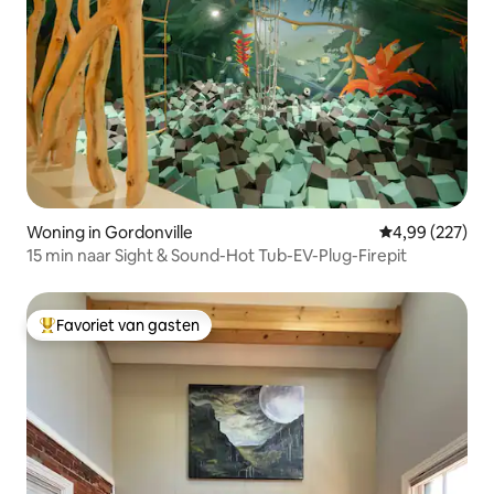
Woning in Gordonville
Gemiddelde beo
4,99 (227)
15 min naar Sight & Sound-Hot Tub-EV-Plug-Firepit
Favoriet van gasten
Topfavoriet van gasten