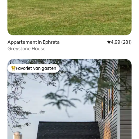
Appartement in Ephrata
Gemiddelde beo
4,99 (281)
Greystone House
Favoriet van gasten
Topfavoriet van gasten