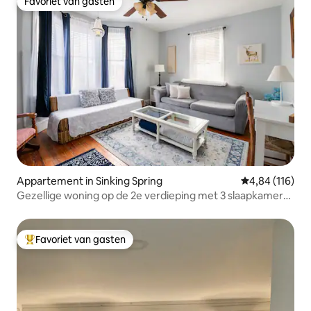
Favoriet van gasten
Favoriet van gasten
Appartement in Sinking Spring
Gemiddelde beo
4,84 (116)
Gezellige woning op de 2e verdieping met 3 slaapkamers
en parkeergelegenheid buiten de straat
Favoriet van gasten
Topfavoriet van gasten