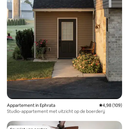
Appartement in Ephrata
Gemiddelde beo
4,98 (109)
Studio-appartement met uitzicht op de boerderij