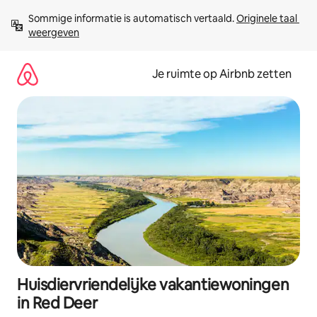
Ga
Sommige informatie is automatisch vertaald. 
Originele taal 
direct
weergeven
naar
inhoud
Je ruimte op Airbnb zetten
Huisdiervriendelijke vakantiewoningen
in Red Deer