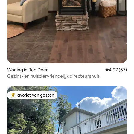
Woning in Red Deer
Gemiddelde be
4,97 (67)
Gezins- en huisdiervriendelijk directeurshuis
Favoriet van gasten
Topfavoriet van gasten