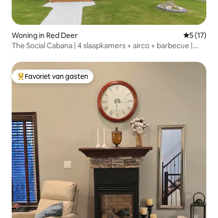
Woning in Red Deer
Gemiddelde
5 (17)
The Social Cabana | 4 slaapkamers + airco + barbecue |
Spelletjeskamer |
Favoriet van gasten
Topfavoriet van gasten