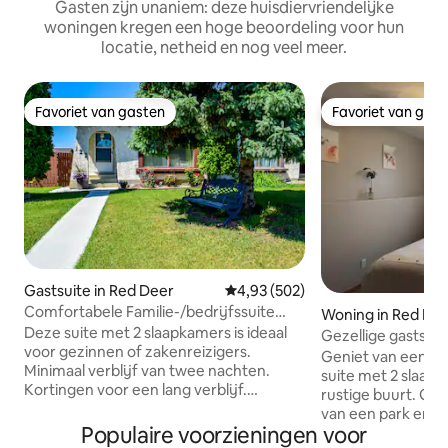
Gasten zijn unaniem: deze huisdiervriendelijke
woningen kregen een hoge beoordeling voor hun
locatie, netheid en nog veel meer.
Favoriet van gasten
Favoriet van gas
Favoriet van gasten
Favoriet van gas
Gastsuite in Red Deer
Gemiddelde beoordeling van 4,93
4,93 (502)
Comfortabele Familie-/bedrijfssuite
Woning in Red De
★★★★
Deze suite met 2 slaapkamers is ideaal
Gezellige gastsui
voor gezinnen of zakenreizigers.
en aparte ingang
Geniet van een gez
Minimaal verblijf van twee nachten.
suite met 2 slaap
Kortingen voor een lang verblijf.
rustige buurt. Gel
Kinderen en getrainde huisdieren
van een park en op
(maximaal twee) zijn welkom (er is een
Populaire voorzieningen voor
een plein met een
omheinde tuin). Sommige