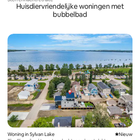
Huisdiervriendelijke woningen met
bubbelbad
Woning in Sylvan Lake
Nieuwe ac
Nieuw