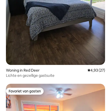
Woning in Red Deer
Gemiddelde be
4,93 (27)
Lichte en gezellige gastsuite
Favoriet van gasten
Favoriet van gasten