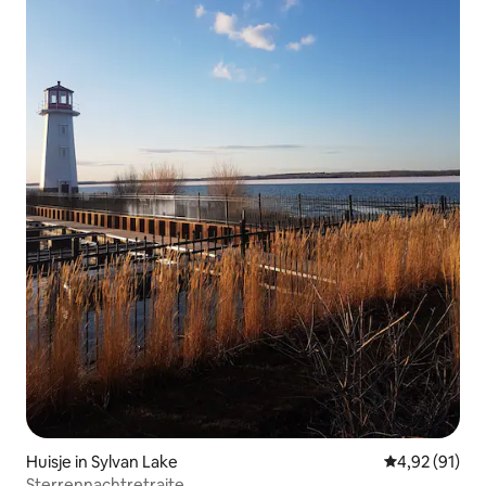
Huisje in Sylvan Lake
Gemiddelde be
4,92 (91)
Sterrennachtretraite