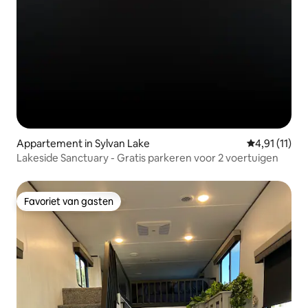
Appartement in Sylvan Lake
Gemiddelde b
4,91 (11)
Lakeside Sanctuary - Gratis parkeren voor 2 voertuigen
Favoriet van gasten
Favoriet van gasten