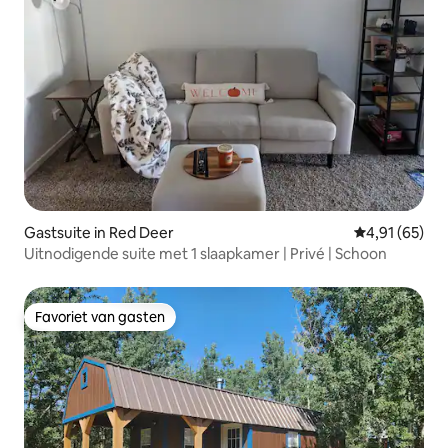
Gastsuite in Red Deer
Gemiddelde be
4,91 (65)
Uitnodigende suite met 1 slaapkamer | Privé | Schoon
Favoriet van gasten
Favoriet van gasten