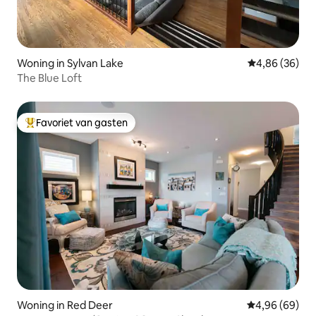
Woning in Sylvan Lake
Gemiddelde be
4,86 (36)
The Blue Loft
Favoriet van gasten
Topfavoriet van gasten
Woning in Red Deer
Gemiddelde be
4,96 (69)