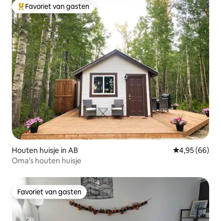
Favoriet van gasten
Topfavoriet van gasten
Houten huisje in AB
Gemiddelde be
4,95 (66)
Oma's houten huisje
Favoriet van gasten
Favoriet van gasten