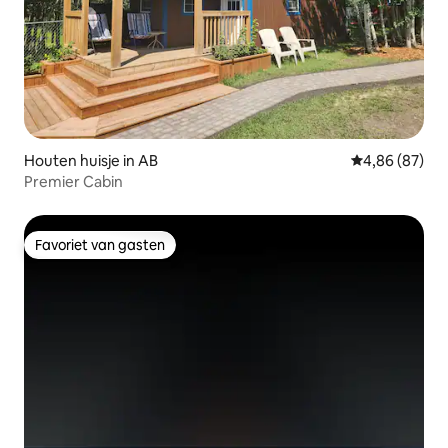
Houten huisje in AB
Gemiddelde be
4,86 (87)
Premier Cabin
Favoriet van gasten
Favoriet van gasten