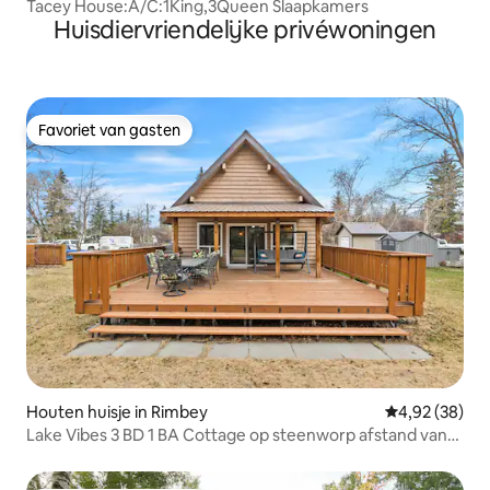
Tacey House:A/C:1King,3Queen Slaapkamers
Huisdiervriendelijke privéwoningen
Favoriet van gasten
Favoriet van gasten
Houten huisje in Rimbey
Gemiddelde be
4,92 (38)
Lake Vibes 3 BD 1 BA Cottage op steenworp afstand van
het meer