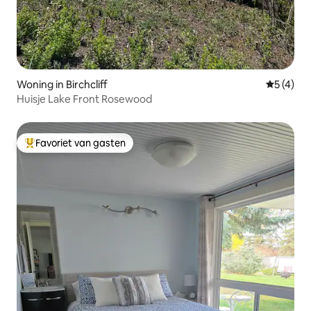
Woning in Birchcliff
Gemiddeld
5 (4)
Huisje Lake Front Rosewood
Favoriet van gasten
Topfavoriet van gasten