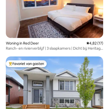
Woning in Red Deer
Gemiddelde be
4,82 (17)
Ranch- en rivierverblijf | 3 slaapkamers | Dicht bij Heritage
Ranch
Favoriet van gasten
Topfavoriet van gasten