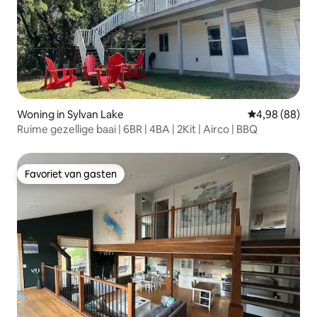
Woning in Sylvan Lake
Gemiddelde be
4,98 (88)
Ruime gezellige baai | 6BR | 4BA | 2Kit | Airco | BBQ
Favoriet van gasten
Favoriet van gasten