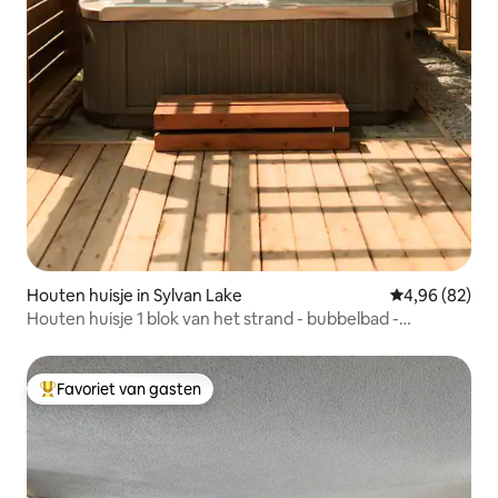
Houten huisje in Sylvan Lake
Gemiddelde be
4,96 (82)
Houten huisje 1 blok van het strand - bubbelbad -
vuurplaats
Favoriet van gasten
Topfavoriet van gasten