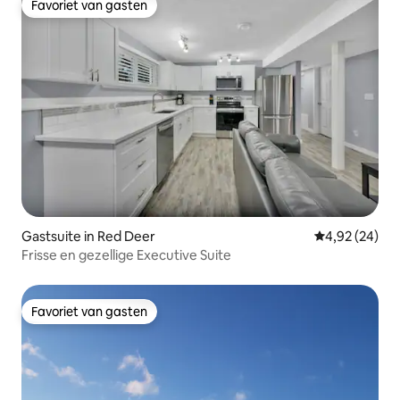
Favoriet van gasten
Favoriet van gasten
Gastsuite in Red Deer
Gemiddelde be
4,92 (24)
Frisse en gezellige Executive Suite
Favoriet van gasten
Favoriet van gasten