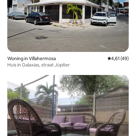
Woning in Villahermosa
Gemiddelde be
4,61 (49)
Huis in Galaxias, straat Júpiter