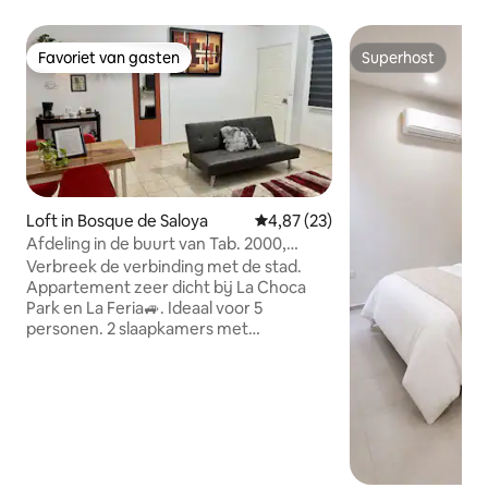
Favoriet van gasten
Superhost
Favoriet van gasten
Superhost
Loft in Bosque de Saloya
Gemiddelde beoordeling van 4,8
4,87 (23)
Afdeling in de buurt van Tab. 2000,
Tabasco Park, CTA PMEX
Verbreek de verbinding met de stad.
Appartement zeer dicht bij La Choca
Park en La Feria🚙. Ideaal voor 5
personen. 2 slaapkamers met
airconditioning, 2 tweepersoonsbedden,
slaapbank, werkruimte, woon-
eetkamer, tv/wifi om te
werken/ontspannen. Uitgeruste keuken
en mooie cafetaria; warm en koud
water, patio met wasruimte.
Onafhankelijke toegang.