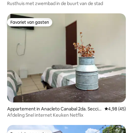
Rusthuis met zwembad in de buurt van de stad
Favoriet van gasten
Favoriet van gasten
Appartement in Anacleto Canabal 2da. Secció
Gemiddelde be
4,98 (45)
n
Afdeling Snel internet Keuken Netflix