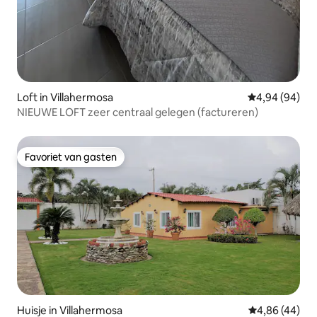
Loft in Villahermosa
Gemiddelde be
4,94 (94)
NIEUWE LOFT zeer centraal gelegen (factureren)
Favoriet van gasten
Favoriet van gasten
Huisje in Villahermosa
Gemiddelde be
4,86 (44)