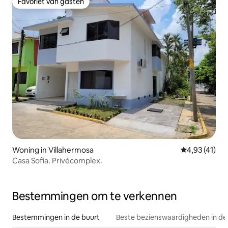
Favoriet van gasten
Favoriet van gasten
Woning in Villahermosa
Gemiddelde be
4,93 (41)
Casa Sofia. Privécomplex.
Bestemmingen om te verkennen
Bestemmingen in de buurt
Beste bezienswaardigheden in de