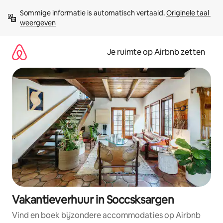
Ga
Sommige informatie is automatisch vertaald. 
Originele taal 
direct
weergeven
naar
inhoud
Je ruimte op Airbnb zetten
Vakantieverhuur in Soccsksargen
Vind en boek bijzondere accommodaties op Airbnb