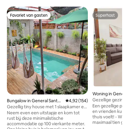
Favoriet van gasten
Superhost
Favoriet van gasten
Superhost
Woning in General
y
Gezellige gezinsw
Bungalow in General Santos
Gemiddelde beoordeling van 4,92
4,92 (154)
Een gezellige plek 
City
Gezellig tiny house met 1 slaapkamer en
en vrienden kunt v
dompelbad
Neem even een uitstapje en kom tot
thuis voelt! - We bieden plaats aan
rust bij deze minimalistische
maximaal tien gasten. - Volledig 
accommodatie op 100 vierkante meter.
van airconditionin