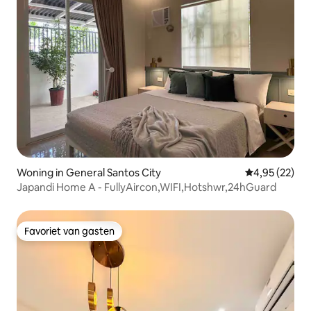
Woning in General Santos City
Gemiddelde be
4,95 (22)
Japandi Home A - FullyAircon,WIFI,Hotshwr,24hGuard
Favoriet van gasten
Favoriet van gasten