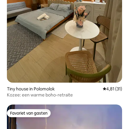
Tiny house in Polomolok
Gemiddelde be
4,81 (31)
Kozee: een warme boho-retraite
Favoriet van gasten
Favoriet van gasten