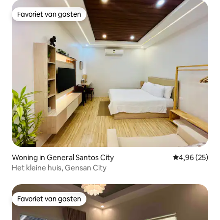
Favoriet van gasten
Favoriet van gasten
Woning in General Santos City
Gemiddelde be
4,96 (25)
Het kleine huis, Gensan City
Favoriet van gasten
Favoriet van gasten