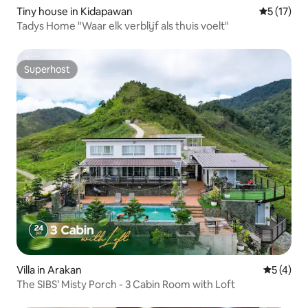
Tiny house in Kidapawan
Gemiddelde
5 (17)
Tadys Home "Waar elk verblijf als thuis voelt"
Superhost
Superhost
Villa in Arakan
Gemiddeld
5 (4)
The SIBS’ Misty Porch - 3 Cabin Room with Loft