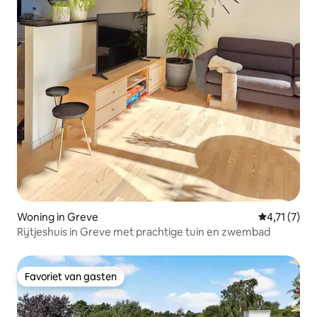
Woning in Greve
Gemiddelde 
4,71 (7)
Rijtjeshuis in Greve met prachtige tuin en zwembad
Favoriet van gasten
Favoriet van gasten