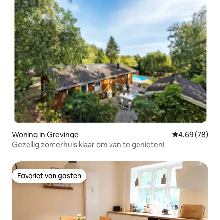
Woning in Grevinge
Gemiddelde be
4,69 (78)
Gezellig zomerhuis klaar om van te genieten!
Favoriet van gasten
Favoriet van gasten