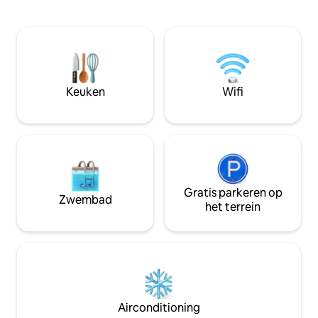
tweepersoonsbedden in 3 aparte
'paardenhotel', du
kamers - Metro 25 minuten naar de
welkom om uw pa
luchthaven / 6 minuten naar het
we hebben paard
centrum - Geschikt voor
paardenweiden en ee
gezinnen/groepen max. 6 personen. -
ligt Rismosegård 
Taxi naar luchthaven: enkele reis is 30 € /
fietsmekka van D
15 minuten - Parkeergelegenheid op 350
meter van de Côt
Keuken
Wifi
meter afstand - E-car: opladen is geen
Magnus Cort in 20
optie - Opmerking: Dit is mijn
bergtrui reed in 
privéwoning met ziel en persoonlijke
de Tour de France
spullen
Gratis parkeren op
Zwembad
het terrein
Airconditioning