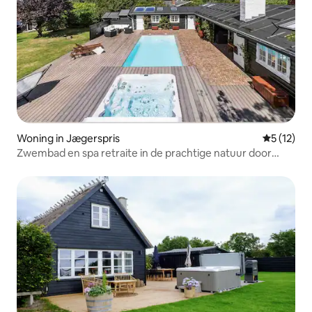
Woning in Jægerspris
Gemiddelde
5 (12)
Zwembad en spa retraite in de prachtige natuur door
Isefjord