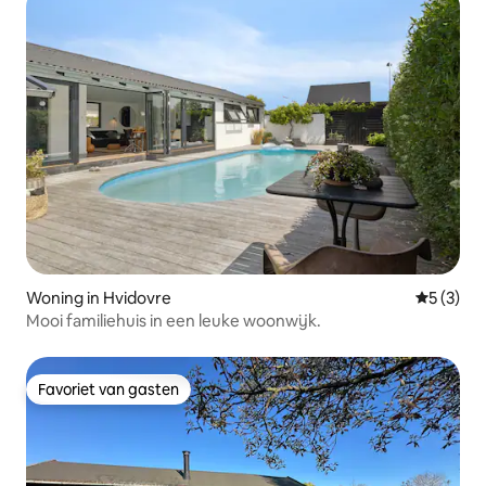
Woning in Hvidovre
Gemiddeld
5 (3)
Mooi familiehuis in een leuke woonwijk.
Favoriet van gasten
Favoriet van gasten