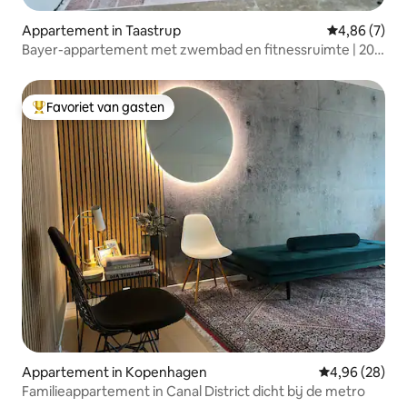
Appartement in Taastrup
Gemiddelde b
4,86 (7)
Bayer-appartement met zwembad en fitnessruimte | 20
minuten naar CPH
Favoriet van gasten
Topfavoriet van gasten
Appartement in Kopenhagen
Gemiddelde be
4,96 (28)
Familieappartement in Canal District dicht bij de metro