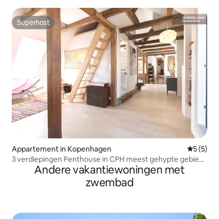
Superhost
Superhost
Appartement in Kopenhagen
Gemiddeld
5 (5)
3 verdiepingen Penthouse in CPH meest gehypte gebied
Andere vakantiewoningen met
(1650 SF)
zwembad