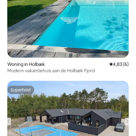
Woning in Holbæk
Gemiddelde b
4,83 (6)
Modern vakantiehuis aan de Holbæk Fjord
Superhost
Superhost