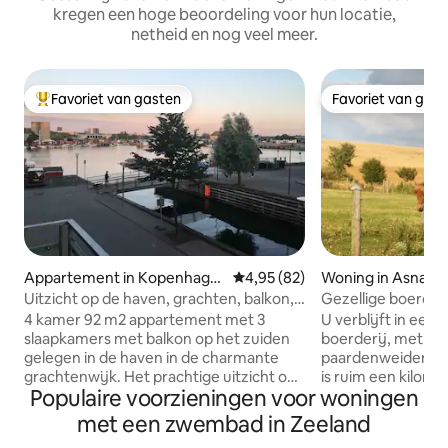
kregen een hoge beoordeling voor hun locatie,
netheid en nog veel meer.
Favoriet van gasten
Favoriet van gas
Topfavoriet van gasten
Favoriet van gas
Appartement in Kopenhage
Gemiddelde beoordeling van 4,9
4,95 (82)
Woning in Asnæs
n
Uitzicht op de haven, grachten, balkon,
Gezellige boerderi
metro naar luchthaven
met veel ruimte
4 kamer 92 m2 appartement met 3
U verblijft in een
slaapkamers met balkon op het zuiden
boerderij, met ve
gelegen in de haven in de charmante
paardenweiden direc
grachtenwijk. Het prachtige uitzicht op
is ruim een kilome
Populaire voorzieningen voor woningen
zowel de grachten als de haven
met enkele van de
onderscheidt het van andere
Denemarken. Het gebied is prachtig om
met een zwembad in Zeeland
appartementen. - 3
te paardrijden en