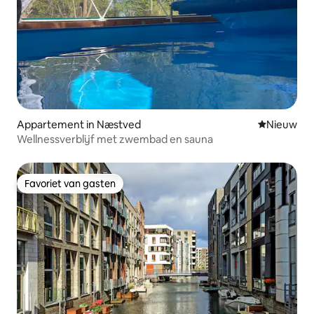
Appartement in Næstved
Nieuwe ac
Nieuw
Wellnessverblijf met zwembad en sauna
Favoriet van gasten
Favoriet van gasten