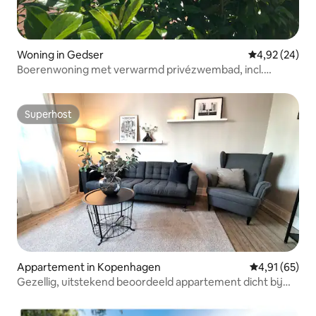
Woning in Gedser
Gemiddelde be
4,92 (24)
Boerenwoning met verwarmd privézwembad, incl.
verbruik.
Superhost
Superhost
Appartement in Kopenhagen
Gemiddelde be
4,91 (65)
Gezellig, uitstekend beoordeeld appartement dicht bij
het stadscentrum