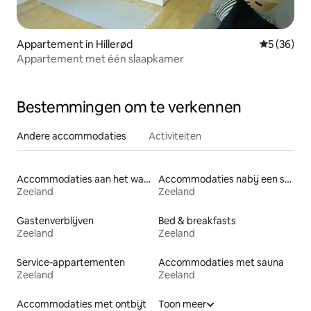
Appartement in Hillerød
Gemiddelde
5 (36)
Appartement met één slaapkamer
Bestemmingen om te verkennen
Andere accommodaties
Activiteiten
Accommodaties aan het water
Accommodaties nabij een strand
Zeeland
Zeeland
Gastenverblijven
Bed & breakfasts
Zeeland
Zeeland
Service-appartementen
Accommodaties met sauna
Zeeland
Zeeland
Accommodaties met ontbijt
Toon meer