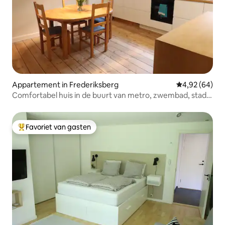
Appartement in Frederiksberg
Gemiddelde be
4,92 (64)
Comfortabel huis in de buurt van metro, zwembad, stad
en tuinen
Favoriet van gasten
Topfavoriet van gasten