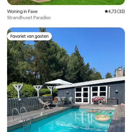
Woning in Faxe
Gemiddelde be
4,73 (33)
Strandhuset Paradiso
Favoriet van gasten
Favoriet van gasten