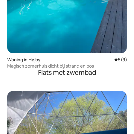
Woning in Højby
Gemiddeld
5 (9)
Magisch zomerhuis dicht bij strand en bos
Flats met zwembad