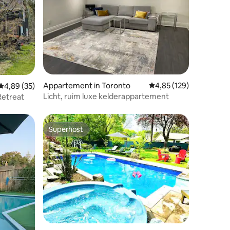
recensies
Appartement in Toronto
Gemiddelde beoordeling
4,85 (129)
Gemiddelde beoordeling van 4,89 uit 5, 35 recensies
4,89 (35)
Licht, ruim luxe kelderappartement
Retreat
Superhost
Superhost