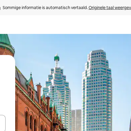
Sommige informatie is automatisch vertaald. 
Originele taal weerge
een keuze met je de pijltjestoetsen omhoog en omlaag, óf door te tik