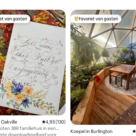
iet van gasten
Favoriet van gasten
iet van gasten
Topfavoriet van gasten
van 4,85 uit 5, 150 recensies
 Oakville
Gemiddelde beoordeling van 4,93 uit 5, 130 r
4,93 (130)
ten 3BR familiehuis in een
Koepel in Burlington
G
uurt
ste downloadsnelheid voor