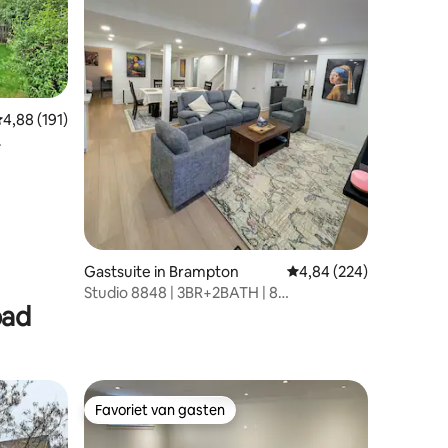
emiddelde beoordeling van 4,88 uit 5, 191 recensies
4,88 (191)
ecensies
Gastsuite in Brampton
Gemiddelde beoordeling
4,84 (224)
Studio 8848 | 3BR+2BATH | 8
bad
slaapplaatsen
Favoriet van gasten
Favoriet van gasten