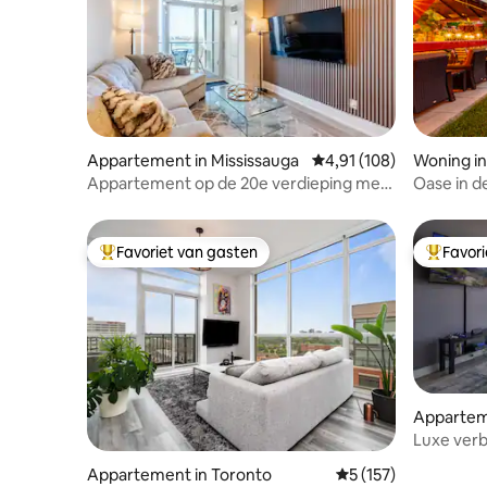
Appartement in Mississauga
Gemiddelde beoordeling
4,91 (108)
Woning in
Appartement op de 20e verdieping met
Oase in d
uitzicht op Celebration Square
speeltuin 
Favoriet van gasten
Favor
Topfavoriet van gasten
Topfavor
Apparteme
Luxe verb
Appartement in Toronto
Gemiddelde beoordel
5 (157)