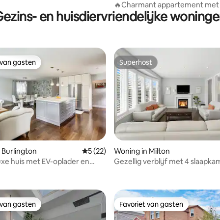
a
🔥Charmant appartement met 
ezins- en huisdiervriendelijke woning
slaapkamer op een steenworp 
van Square One!👌
 van gasten
Superhost
 van gasten
Superhost
 Burlington
Gemiddelde beoordeling van 5 uit 5, 22 r
5 (22)
Woning in Milton
xe huis met EV-oplader en
Gezellig verblijf met 4 slaapkam
g van 4,85 uit 5, 13 recensies
d zwembad
parkeerplaatsen | Omheinde tui
Speelkamer
 van gasten
Favoriet van gasten
 van gasten
Favoriet van gasten