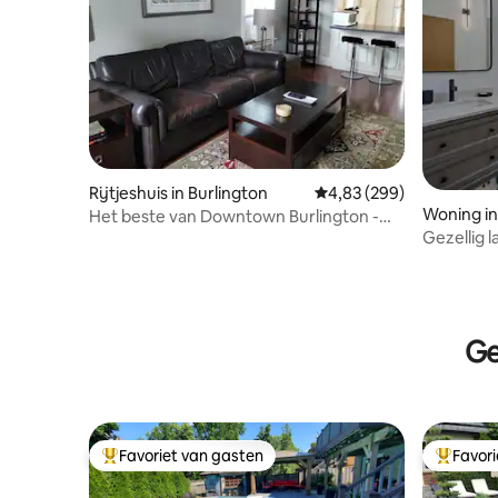
Rijtjeshuis in Burlington
Gemiddelde beoordeling 
4,83 (299)
Woning in
Het beste van Downtown Burlington -
veilig en schoon
Gezellig l
vuurplaa
Ge
Favoriet van gasten
Favor
Topfavoriet van gasten
Topfavor