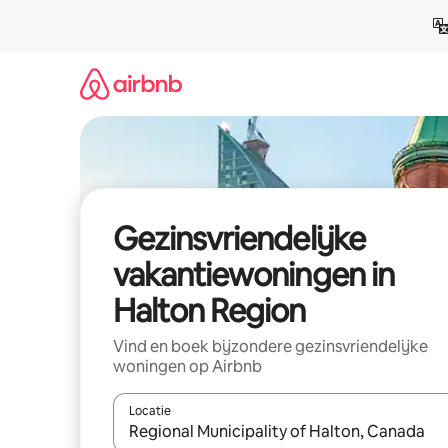
Ga
direct
naar
inhoud
Gezinsvriendelijke
vakantiewoningen in
Halton Region
Vind en boek bijzondere gezinsvriendelijke
woningen op Airbnb
Locatie
Wanneer er suggesties beschikbaar zijn, maak je 