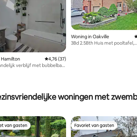
Woning in Oakville
G
3Bd 2.5Bth Huis met pooltafel,
schommel, buitenbarbecue
van 4,83 uit 5, 299 recensies
 Hamilton
Gemiddelde beoordeling van 4,76 uit 5, 37 r
4,76 (37)
andelijk verblijf met bubbelbad,
ts en zwembad
zinsvriendelijke woningen met zwem
iet van gasten
Favoriet van gasten
iet van gasten
Favoriet van gasten