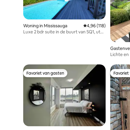
Woning in Mississauga
Gemiddelde beoordeling
4,96 (118)
Luxe 2 bdr suite in de buurt van SQ1, utm,
parkeerplaats/zwembad
Gastenver
Lichte en
zwemba
Favoriet van gasten
Favoriet
Favoriet van gasten
Favoriet