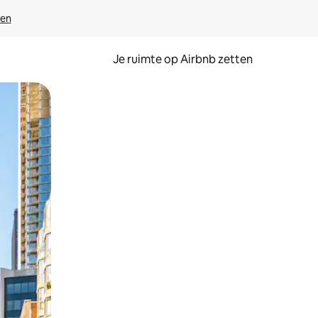
ven
Je ruimte op Airbnb zetten
ken of swipen.