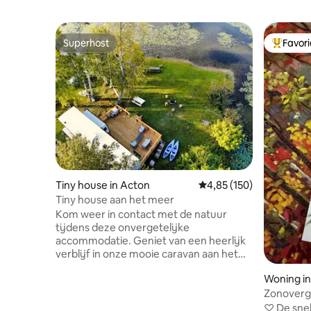
Superhost
Favor
Superhost
Topfavor
Tiny house in Acton
Gemiddelde beoordeling 
4,85 (150)
Tiny house aan het meer
Kom weer in contact met de natuur
tijdens deze onvergetelijke
accommodatie. Geniet van een heerlijk
verblijf in onze mooie caravan aan het
water op Breezes Trailer Park. Het is een
Woning in
privé, rustig caravanpark met 6 hectare
Zonovergo
natuur en een eigen toegang tot Fairy
rustige b
Lake (Acton). De caravan is geschikt voor
♡ De snel