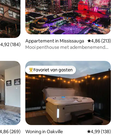
Appartement in Mississauga
Gemiddelde beoordeling
4,86 (213)
recensies
emiddelde beoordeling van 4,92 uit 5, 184 recensies
4,92 (184)
Mooi penthouse met adembenemend
uitzicht
Favoriet van gasten
Topfavoriet van gasten
ecensies
emiddelde beoordeling van 4,86 uit 5, 269 recensies
4,86 (269)
Woning in Oakville
Gemiddelde beoordeling
4,99 (138)