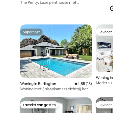
The Penty: Luxe penthouse met
G
zwembad, bubbelbad
Superhost
Favoriet
Superhost
Favoriet
Woning in
Modern lu
Woning in Burlington
Gemiddelde beoordelin
4,85 (13)
verwarm
Woning met 3 slaapkamers dichtbij het
centrum met zwembad!
Favoriet van gasten
Favoriet
Favoriet van gasten
Favoriet