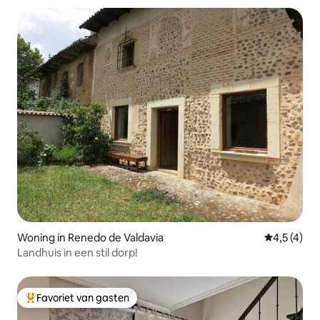
Woning in Renedo de Valdavia
Gemiddelde 
4,5 (4)
Landhuis in een stil dorp!
Favoriet van gasten
Topfavoriet van gasten