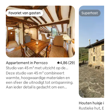
Favoriet van gasten
Superhost
Favoriet van gasten
Superhost
Appartement in Perrozo
Gemiddelde beoordeling van 4,8
4,86 (29)
Studio van 45 m² met uitzicht op de
Picos de Europa
Deze studio van 45 m² combineert
warmte, hoogwaardige materialen en
een sfeer die uitnodigt tot ontspanning.
Aan ieder detail is gedacht om een
intiem en knus verblijf te bieden, met
een kitchenette en een eigen badkamer
voor volledig comfort. De
Houten huisje in 
accommodatie is gevestigd in een
Rustieke hut, El M