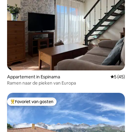
Appartement in Espinama
Gemiddelde
5 (45)
Ramen naar de pieken van Europa
Favoriet van gasten
Topfavoriet van gasten