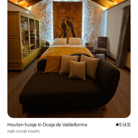
Houten huisje in Oceja de Valdellorma
Gemiddelde
5 (43)
nat-rural-room