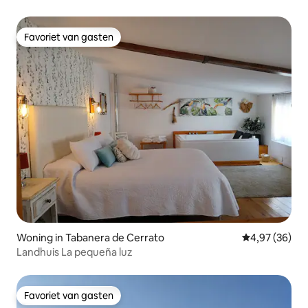
Favoriet van gasten
Favoriet van gasten
Woning in Tabanera de Cerrato
Gemiddelde be
4,97 (36)
Landhuis La pequeña luz
Favoriet van gasten
Favoriet van gasten