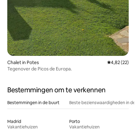
Chalet in Potes
Gemiddelde be
4,82 (22)
Tegenover de Picos de Europa.
Bestemmingen om te verkennen
Bestemmingen in de buurt
Beste bezienswaardigheden in de
Madrid
Porto
Vakantiehuizen
Vakantiehuizen