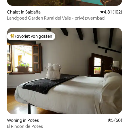
Chalet in Saldaña
Gemiddelde beo
4,81 (102)
Landgoed Garden Rural del Valle - privézwembad
Favoriet van gasten
Topfavoriet van gasten
Woning in Potes
Gemiddelde
5 (50)
El Rincón de Potes