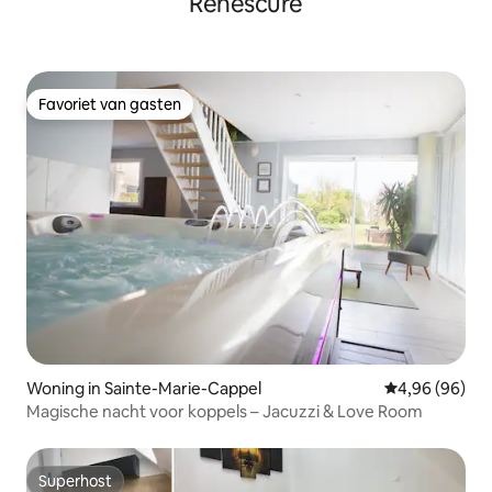
Renescure
Favoriet van gasten
Favoriet van gasten
Woning in Sainte-Marie-Cappel
Gemiddelde be
4,96 (96)
Magische nacht voor koppels – Jacuzzi & Love Room
Superhost
Superhost