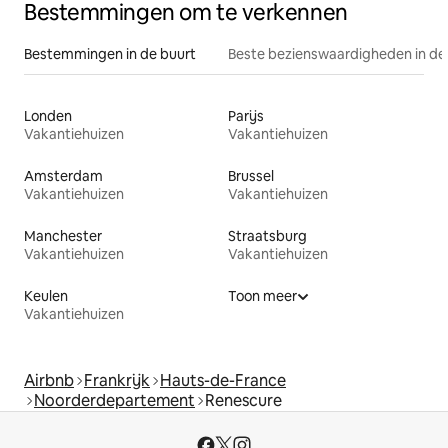
Bestemmingen om te verkennen
Bestemmingen in de buurt
Beste bezienswaardigheden in de
Londen
Parijs
Vakantiehuizen
Vakantiehuizen
Amsterdam
Brussel
Vakantiehuizen
Vakantiehuizen
Manchester
Straatsburg
Vakantiehuizen
Vakantiehuizen
Keulen
Toon meer
Vakantiehuizen
Airbnb
Frankrijk
Hauts-de-France
Noorderdepartement
Renescure