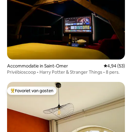
Accommodatie in Saint-Omer
Gemiddelde be
4,94 (53)
Privébioscoop • Harry Potter & Stranger Things • 8 pers.
Favoriet van gasten
Topfavoriet van gasten