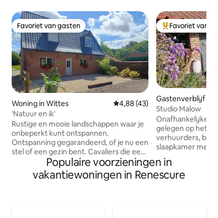
Favoriet van gasten
Favoriet van g
Favoriet van gasten
Topfavoriet van 
Gastenverblijf in
Woning in Wittes
Gemiddelde beoordeling van 4,8
4,88 (43)
Studio Malow
'Natuur en ik'
Onafhankelijke st
Rustige en mooie landschappen waar je
gelegen op het te
onbeperkt kunt ontspannen.
verhuurders, best
Ontspanning gegarandeerd, of je nu een
slaapkamer met e
stel of een gezin bent. Cavaliers die een
met douche en to
Populaire voorzieningen in
tussenstop willen maken, weilanden en
heeft een queensi
dozen op het terrein. Gehele ruimte
vakantiewoningen in Renescure
gelegen op 400 m 
waardoor je je helemaal thuis voelt. En
rustige locatie. Er
voor ieders plezier: Talrijke
klaar. U kunt geb
wandelpaden, Manege op vijf minuten
terras, een tafel e
afstand voor Visvijver op 3 minuten
geen keuken. Er zi
afstand. Estaminet in het centrum van