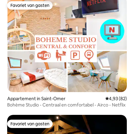
Favoriet van gasten
Favoriet van gasten
Appartement in Saint-Omer
Gemiddelde be
4,93 (82)
Bohème Studio - Centraal en comfortabel - Airco - Netflix
Favoriet van gasten
Favoriet van gasten