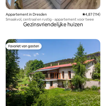
Appartement in Dresden
Gemiddelde beo
4,87 (114)
Smaakvol, centraal en rustig - appartement voor twee
Gezinsvriendelijke huizen
Favoriet van gasten
Favoriet van gasten