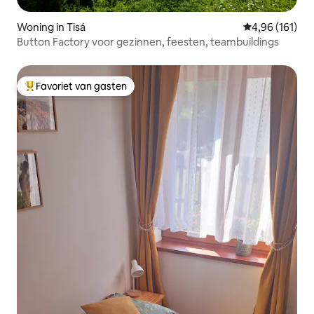
Woning in Tisá
Gemiddelde beo
4,96 (161)
Button Factory voor gezinnen, feesten, teambuildings
Favoriet van gasten
Topfavoriet van gasten