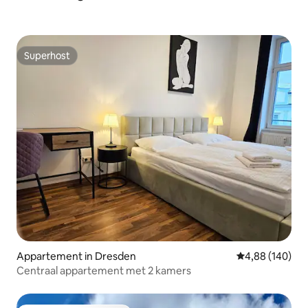
Superhost
Superhost
Appartement in Dresden
Gemiddelde beo
4,88 (140)
Centraal appartement met 2 kamers