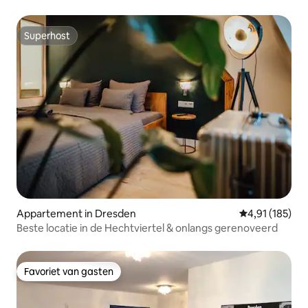
Superhost
Superhost
Appartement in Dresden
Gemiddelde beo
4,91 (185)
Beste locatie in de Hechtviertel & onlangs gerenoveerd
Favoriet van gasten
Favoriet van gasten