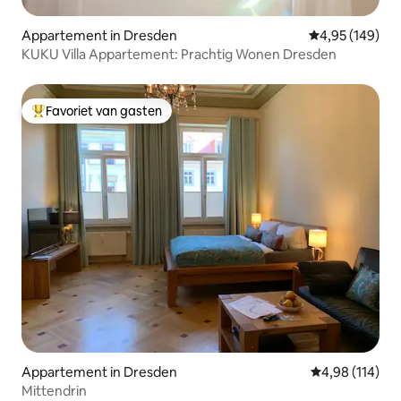
Appartement in Dresden
Gemiddelde beo
4,95 (149)
KUKU Villa Appartement: Prachtig Wonen Dresden
Favoriet van gasten
Topfavoriet van gasten
Appartement in Dresden
Gemiddelde beo
4,98 (114)
Mittendrin