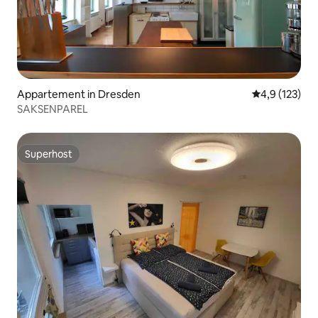
Appartement in Dresden
Gemiddelde be
4,9 (123)
SAKSENPAREL
Superhost
Superhost