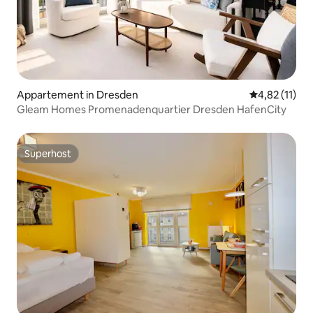
Appartement in Dresden
Gemiddelde be
4,82 (11)
Gleam Homes Promenadenquartier Dresden HafenCity
Superhost
Superhost