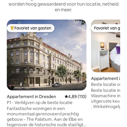
worden hoog gewaardeerd voor hun locatie, netheid
en meer.
Favoriet van gasten
Favoriet van gas
Topfavoriet van gasten
Favoriet van gas
Appartement in D
Beste locatie oude
Uitzicht: Zwinger
Beste locatie in h
Wasmachine incl. d
Appartement in Dresden
Gemiddelde beoordeling van 4,89
4,89 (110)
uitgeruste keuken
P1 - Verblijven op de beste locatie
. Winkelmogelijkh
Fantastische woningen in een
Appartement op de
monumentaal gerenoveerd prachtig
midden in Dresden
gebouw - The Palatium. Aan de Elbe en
Zwinger! Je verblijf
tegenover de historische oude stad ligt