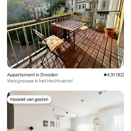
Appartement in Dresden
Gemiddelde be
4,91 (82)
Welzijnsoase in het Hechtviertel
Favoriet van gasten
Favoriet van gasten