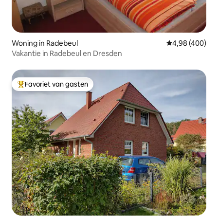
Woning in Radebeul
Gemiddelde beo
4,98 (400)
Vakantie in Radebeul en Dresden
Favoriet van gasten
Topfavoriet van gasten