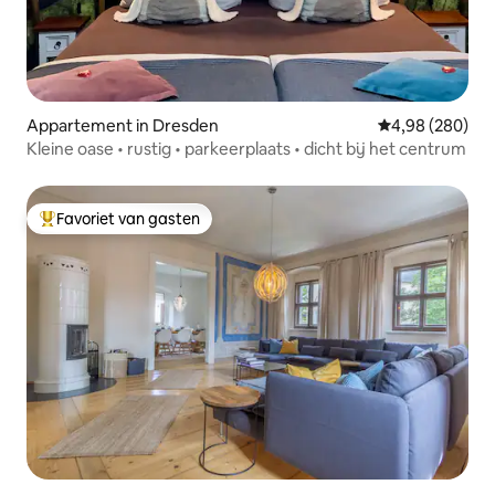
Appartement in Dresden
Gemiddelde beo
4,98 (280)
Kleine oase • rustig • parkeerplaats • dicht bij het centrum
Favoriet van gasten
Topfavoriet van gasten