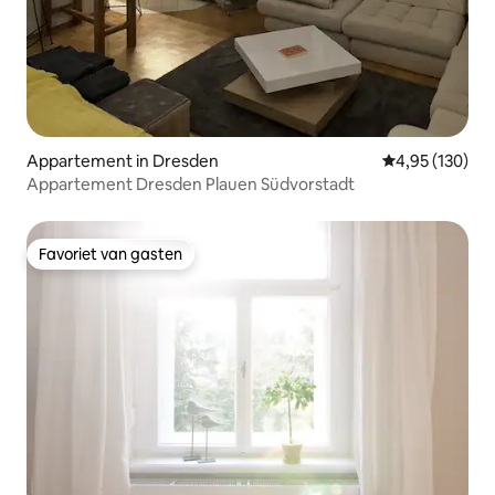
Appartement in Dresden
Gemiddelde beo
4,95 (130)
Appartement Dresden Plauen Südvorstadt
Favoriet van gasten
Favoriet van gasten