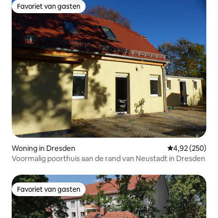
Favoriet van gasten
Favoriet van gasten
Woning in Dresden
Gemiddelde beo
4,92 (250)
Voormalig poorthuis aan de rand van Neustadt in Dresden
Favoriet van gasten
Favoriet van gasten