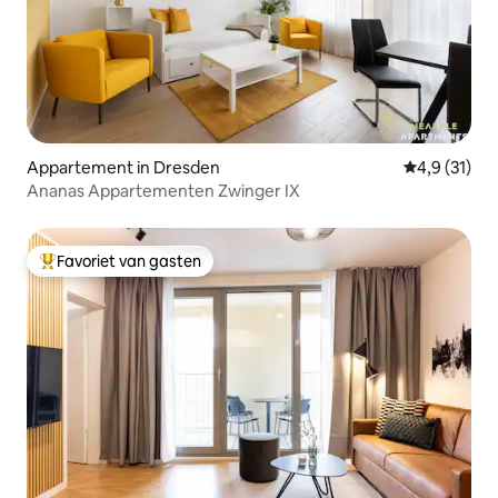
Appartement in Dresden
Gemiddelde b
4,9 (31)
Ananas Appartementen Zwinger IX
Favoriet van gasten
Topfavoriet van gasten