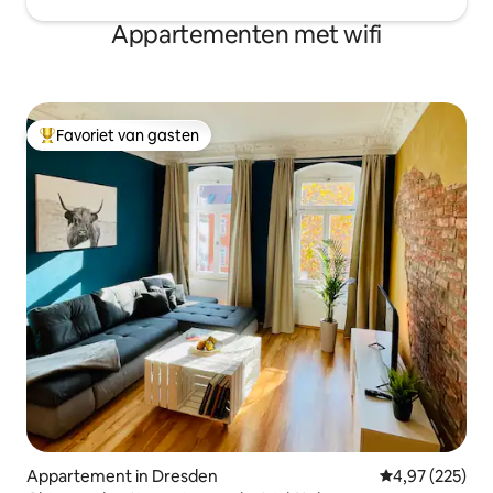
Appartementen met wifi
Favoriet van gasten
Topfavoriet van gasten
Appartement in Dresden
Gemiddelde beo
4,97 (225)