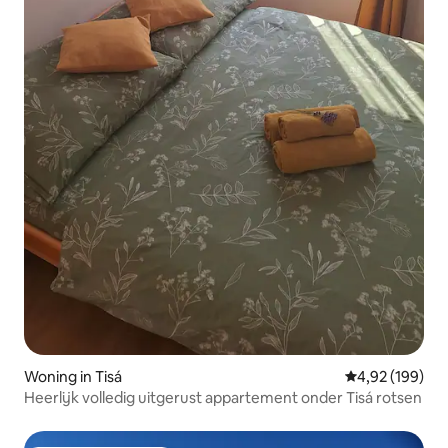
Woning in Tisá
Gemiddelde beo
4,92 (199)
Heerlijk volledig uitgerust appartement onder Tisá rotsen