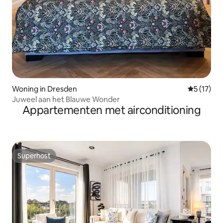
Woning in Dresden
Gemiddelde
5 (17)
Juweel aan het Blauwe Wonder
Appartementen met airconditioning
Superhost
Superhost