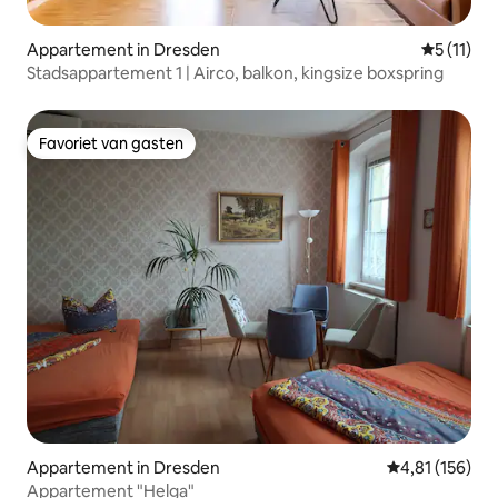
Appartement in Dresden
Gemiddeld
5 (11)
Stadsappartement 1 | Airco, balkon, kingsize boxspring
Favoriet van gasten
Favoriet van gasten
Appartement in Dresden
Gemiddelde beo
4,81 (156)
Appartement "Helga"