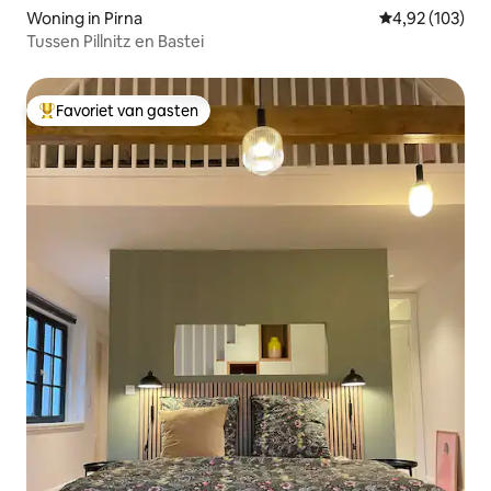
Woning in Pirna
Gemiddelde beo
4,92 (103)
Tussen Pillnitz en Bastei
Favoriet van gasten
Topfavoriet van gasten