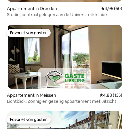
Appartement in Dresden
Gemiddelde be
4,95 (60)
Studio, centraal gelegen aan de Universiteitskliniek
Favoriet van gasten
Favoriet van gasten
Appartement in Meissen
Gemiddelde beo
4,88 (135)
Lichtblick: Zonnig en gezellig appartement met uitzicht
Favoriet van gasten
Favoriet van gasten