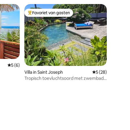
Favoriet van gasten
Topfavoriet van gasten
Gemiddelde beoordeling van 5 uit 5, 6 recensies
5 (6)
Villa in Saint Joseph
Gemiddelde beoorde
5 (28)
Tropisch toevluchtsoord met zwembad
en aangelegde tuin
recensies