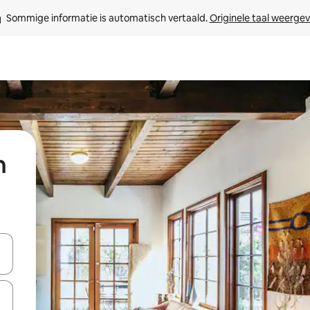
Sommige informatie is automatisch vertaald. 
Originele taal weerge
n
een keuze met je de pijltjestoetsen omhoog en omlaag, óf door te tik