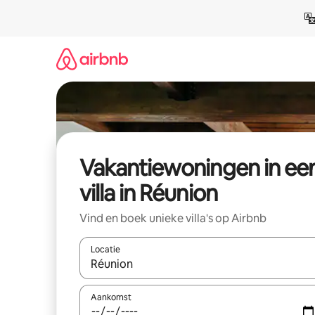
Ga
direct
naar
inhoud
Vakantiewoningen in ee
villa in Réunion
Vind en boek unieke villa's op Airbnb
Locatie
Wanneer er suggesties beschikbaar zijn, maak je 
Aankomst