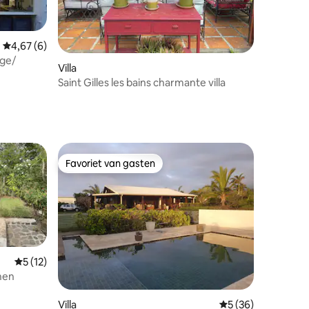
Gemiddelde beoordeling van 4,67 uit 5, 6 recensies
4,67 (6)
age/
Villa
Saint Gilles les bains charmante villa
Favoriet van gasten
Favoriet van gasten
Gemiddelde beoordeling van 5 uit 5, 12 recensies
5 (12)
onen
ecensies
Villa
Gemiddelde beoorde
5 (36)