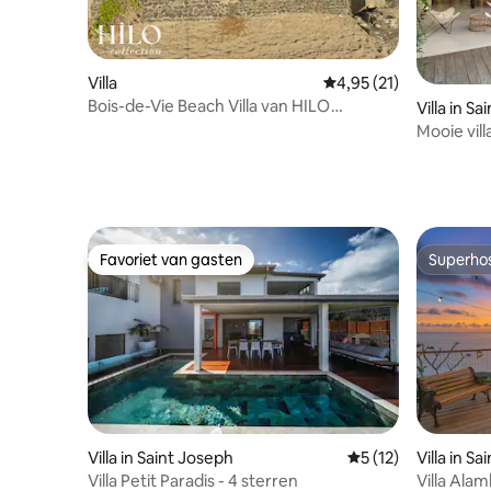
Villa
Gemiddelde beoordelin
4,95 (21)
Bois-de-Vie Beach Villa van HILO
Villa in Sa
Collection
Mooie vil
Saline
Favoriet van gasten
Superho
Favoriet van gasten
Superho
Villa in Saint Joseph
Gemiddelde beoorde
5 (12)
Villa in Sa
Villa Petit Paradis - 4 sterren
Villa Alam