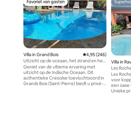
Favoriet van gasten
Superho
Favoriet van gasten
Superho
Villa in Grand Bois
Gemiddelde beoordeling 
4,95 (246)
Uitzicht op de oceaan, het strand en het
Villa in R
zwembad
Geniet van de ultieme ervaring met
Les Roche
uitzicht op de Indische Oceaan. Dit
privé-jacu
Les Roches du Sud D
authentieke Creoolse toevluchtsoord in
voor kopp
Grands Bois (Saint-Pierre) biedt u privé-
een oase va
en directe toegang tot het strand en de
Unieke p
natuurlijke poelen. Volledig ingericht
Rust, com
voor 4 personen (familie of vrienden).
snel! ​Privéwoning met jacuzzi, grote
Geniet van de absolute rust van een
veranda e
groot, bosrijk landgoed. Ontspan op het
tegenover, 
terras met het geluid van de golven, kijk
met 2 sla
in het seizoen naar de walvissen die
airconditi
voorbij komen, of geniet van het
minuten v