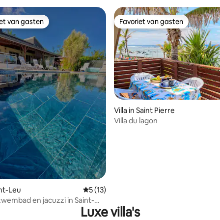
iet van gasten
Favoriet van gasten
iet van gasten
Favoriet van gasten
Villa in Saint Pierre
Villa du lagon
 van 4,97 uit 5, 35 recensies
int-Leu
Gemiddelde beoordeling van 5 uit 5, 13 
5 (13)
 zwembad en jacuzzi in Saint-
Luxe villa's
icht op zee • 12 personen