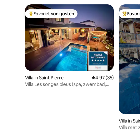
Favoriet van gasten
Favor
Topfavoriet van gasten
Topfavor
Villa in Saint Pierre
Gemiddelde beoordeling
4,97 (35)
Villa Les songes bleus (spa, zwembad,
uitzicht op de oceaan)
Villa in Sa
Villa met
Leu • Uitz