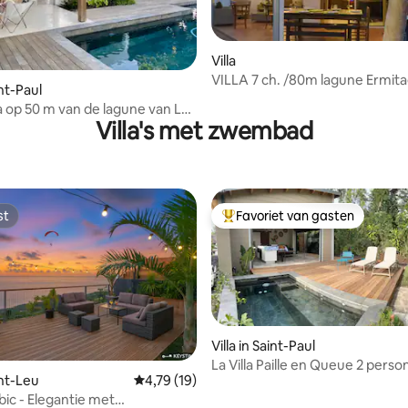
Villa
g van 4,95 uit 5, 21 recensies
VILLA 7 ch. /80m lagune Ermit
int-Paul
la op 50 m van de lagune van La
Villa's met zwembad
st
Favoriet van gasten
st
Topfavoriet van gasten
Villa in Saint-Paul
La Villa Paille en Queue 2 pers
ling van 5 uit 5, 12 recensies
int-Leu
Gemiddelde beoordeling van 4,79 uit 5, 19 r
4,79 (19)
bic - Elegantie met