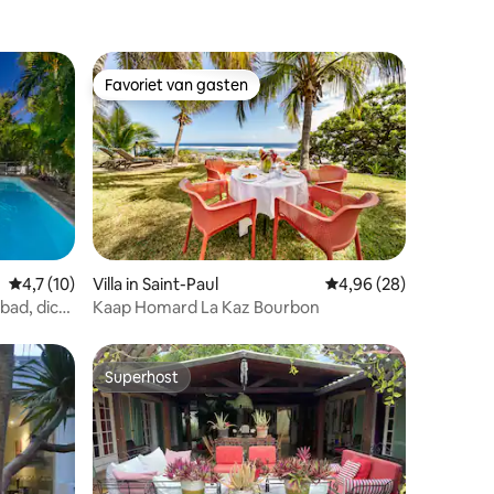
Favoriet van gasten
Favoriet van gasten
recensies
Gemiddelde beoordeling van 4,7 uit 5, 10 recensies
4,7 (10)
Villa in Saint-Paul
Gemiddelde beoordelin
4,96 (28)
bad, dicht
Kaap Homard La Kaz Bourbon
Superhost
Superhost