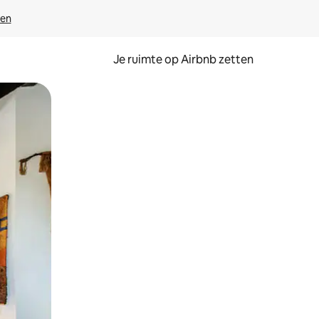
ven
Je ruimte op Airbnb zetten
ken of swipen.