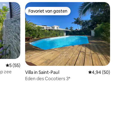
Favoriet van gasten
Favoriet van gasten
Gemiddelde beoordeling van 5 uit 5, 55 recensies
5 (55)
op zee
ecensies
Villa in Saint-Paul
Gemiddelde beoordelin
4,94 (50)
Eden des Cocotiers 3*