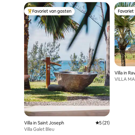
Favoriet van gasten
Favoriet
Topfavoriet van gasten
Favoriet
Villa in R
VILLA MAE
Indische
Villa in Saint Joseph
Gemiddelde beoorde
5 (21)
Villa Galet Bleu