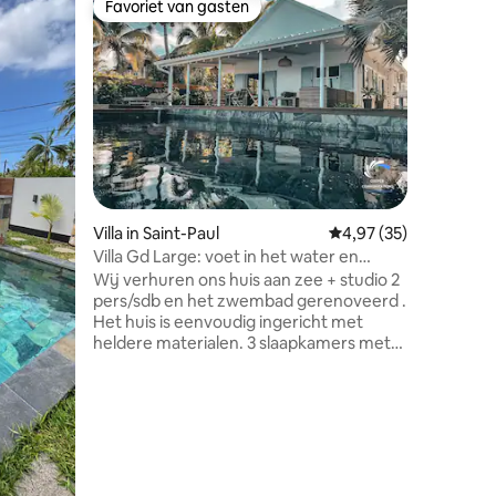
Favoriet van gasten
Favor
Favoriet van gasten
Topfavo
Villa Cal
Fond
Uitsteken
Gilles-le
een infin
grote wo
de berge
volledig 
zomerlou
vuurplaa
tropische
Villa in Saint-Paul
Gemiddelde beoordelin
4,97 (35)
met nach
ecensies
minuten 
Villa Gd Large: voet in het water en
aan de w
zwembad in de lagune
Wij verhuren ons huis aan zee + studio 2
Noires, L
pers/sdb en het zwembad gerenoveerd .
winkels e
Het huis is eenvoudig ingericht met
heldere materialen. 3 slaapkamers met
airconditioning, een badkamer,
woonkamer met airconditioning,
uitgeruste keuken. Toegang tot het
strand is direct via de poort . We zijn
dicht bij het centrum van de Hermitage,
het centrum van St Gilles en de haven
van St Gilles. De poort is