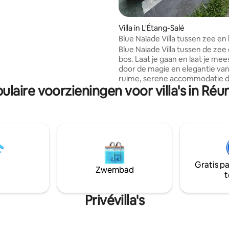
ieren niet
n. Het is verboden om andere
in de accommodatie uit te
Villa in L'Étang-Salé
Blue Naïade Villa tussen zee en
Blue Naiade Villa tussen de zee
bos. Laat je gaan en laat je me
door de magie en elegantie va
ruime, serene accommodatie di
ulaire voorzieningen voor villa's in Réu
zintuigen zal verrukken! Geleg
L'Etang Salé, zeer dicht bij wink
restaurants, het prachtige bos
L'Etang Salé en de stranden, en
minuten van andere prachtige
op het eiland. Een ideale plek v
gezinnen of vrienden om een 
vakantie door te brengen met 
Gratis p
comfortabele en gezellige
Zwembad
t
accommodatie! Kom ons ontde
wordt niet teleurgesteld!
Privévilla's