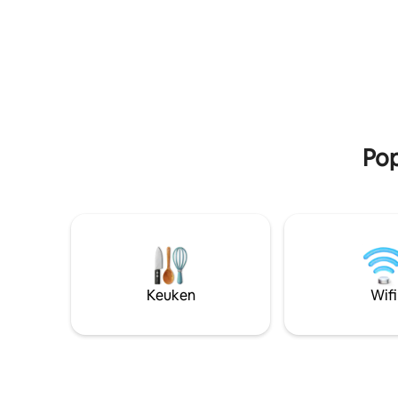
verfrissende zwembad. De perfecte
Snel internet. ​Huisd
uitvalsbasis om de Sud Sauvage te
toegestaa
verkennen.
personen 
nodigen
Pop
Keuken
Wifi