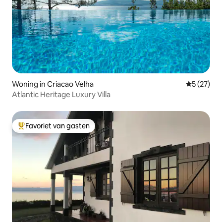
Woning in Criacao Velha
Gemiddelde
5 (27)
Atlantic Heritage Luxury Villa
Favoriet van gasten
Topfavoriet van gasten