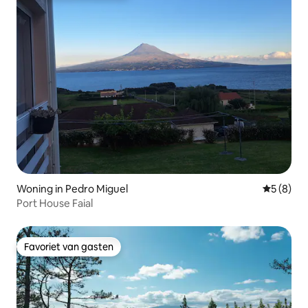
Woning in Pedro Miguel
Gemiddeld
5 (8)
Port House Faial
Favoriet van gasten
Favoriet van gasten