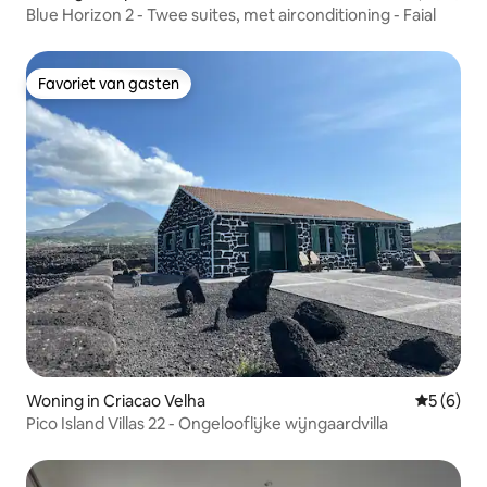
Blue Horizon 2 - Twee suites, met airconditioning - Faial
Favoriet van gasten
Favoriet van gasten
Woning in Criacao Velha
Gemiddeld
5 (6)
Pico Island Villas 22 - Ongelooflijke wijngaardvilla