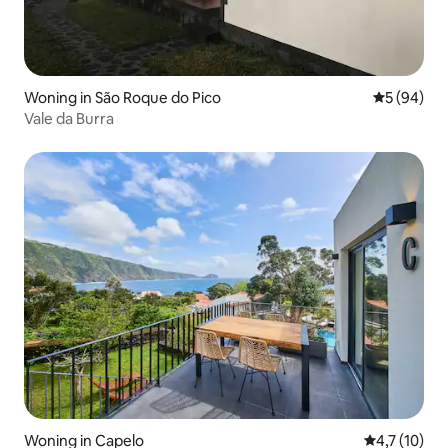
Woning in São Roque do Pico
Gemiddelde
5 (94)
Vale da Burra
Woning in Capelo
Gemiddelde b
4,7 (10)