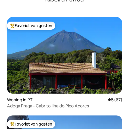
Favoriet van gasten
Topfavoriet van gasten
Woning in PT
Gemiddelde
5 (67)
Adega Fraga - Cabrito Ilha do Pico Açores
Favoriet van gasten
Topfavoriet van gasten