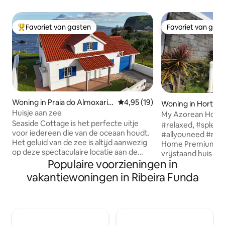
Favoriet van gasten
Favoriet van gas
Topfavoriet van gasten
Favoriet van gas
Woning in Praia do Almoxarif
Gemiddelde beoordeling van 4,9
4,95 (19)
Woning in Horta
e
Huisje aan zee
My Azorean Home A
Seaside Cottage is het perfecte uitje
#relaxed, #splend
voor iedereen die van de oceaan houdt.
#allyouneed #nature #saf
Het geluid van de zee is altijd aanwezig
Home Premium ' is
op deze spectaculaire locatie aan de
vrijstaand huis o
kliffen, waar eindeloos uitzicht op Pico
Populaire voorzieningen in
prachtig uitzicht 
Island en de blauwe Atlantische Oceaan
Oceaan met Pico I
vakantiewoningen in Ribeira Funda
de zintuigen kalmeren. Geniet's
Het bestaat uit 1 
ochtends vroeg van zwemmen op het
met tweepersoons
strand beneden, ontspan tijdens een
met tweepersoons
ontspannen ontbijt op het terras en
badkamer, grote 
dineer buiten naar de sterren. Horta,
een woonkamer, 