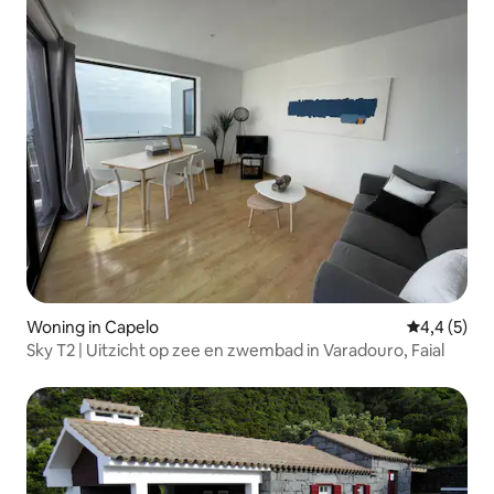
Woning in Capelo
Gemiddelde 
4,4 (5)
Sky T2 | Uitzicht op zee en zwembad in Varadouro, Faial