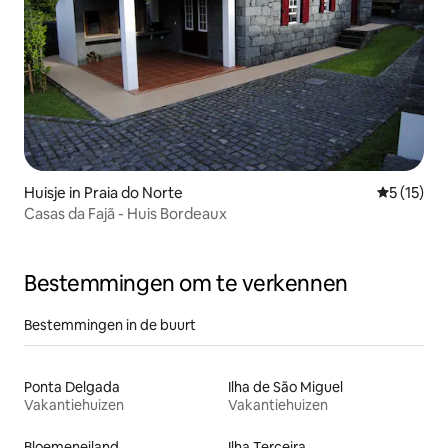
Huisje in Praia do Norte
Gemiddelde
5 (15)
Casas da Fajã - Huis Bordeaux
Bestemmingen om te verkennen
Bestemmingen in de buurt
Ponta Delgada
Ilha de São Miguel
Vakantiehuizen
Vakantiehuizen
Bloemeneiland
Ilha Terceira