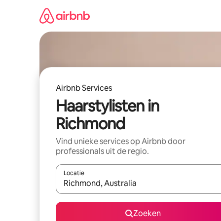
Ga
direct
naar
inhoud
Airbnb Services
Haarstylisten in
Richmond
Vind unieke services op Airbnb door
professionals uit de regio.
Locatie
Wanneer er suggesties beschikbaar zijn, maak je 
Zoeken