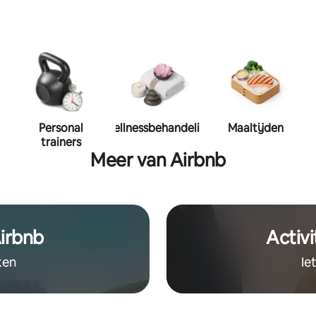
Personal
Wellnessbehandeling
Maaltijden
trainers
Meer van Airbnb
irbnb
Activi
ken
Ie