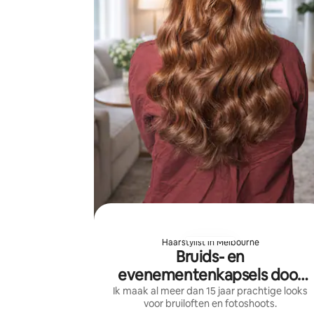
Haarstylist in Melbourne
Bruids- en
evenementenkapsels door
Maria
Ik maak al meer dan 15 jaar prachtige looks
voor bruiloften en fotoshoots.