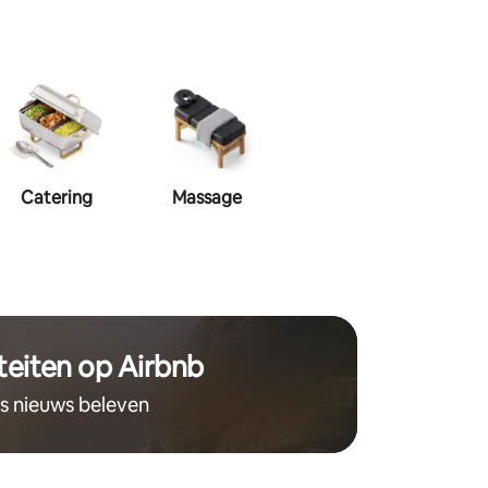
Catering
Massage
Visagie
Haa
teiten op Airbnb
ts nieuws beleven