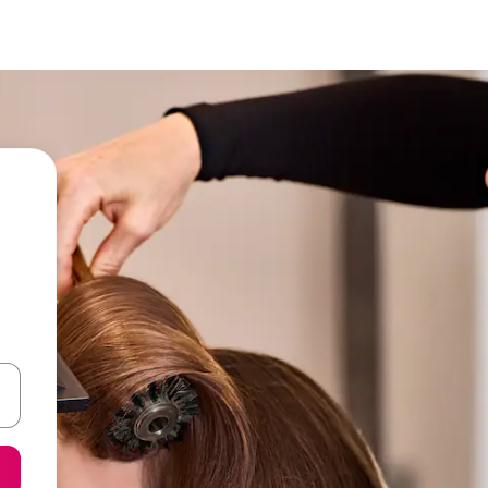
een keuze met je de pijltjestoetsen omhoog en omlaag, óf door te tik