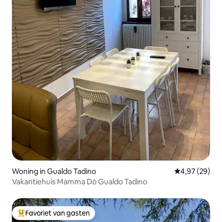
Woning in Gualdo Tadino
Gemiddelde be
4,97 (29)
Vakantiehuis Mamma Dò Gualdo Tadino
Favoriet van gasten
Topfavoriet van gasten