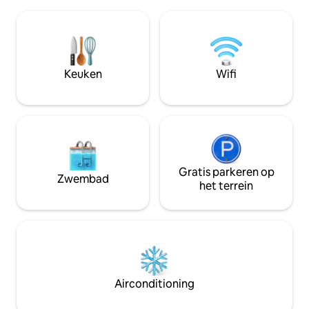
en schilderijen. Het heeft 4
vrijheid om schilderachtige
tweepersoonssla
natuurpaden te verkennen of jezelf
tweede verdieping
onder te dompelen in ons zwembad.
voor een totaal v
Probeer unieke ervaringen die we hier
verschillende ver
op het landgoed aanbieden: truffeljacht,
zich ook 5 badka
Keuken
Wifi
de wereld van de bijen en meer.
bevindt zich op ee
tuin op een lager 
Gratis parkeren op
Zwembad
het terrein
Airconditioning