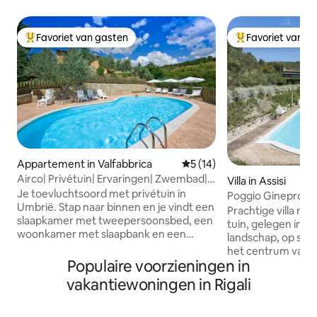
Favoriet van gasten
Favoriet van g
Topfavoriet van gasten
Topfavoriet van 
Appartement in Valfabbrica
Gemiddelde beoordeling van 
5 (14)
Airco| Privétuin| Ervaringen| Zwembad|
Villa in Assisi
Assisi 20 km
Je toevluchtsoord met privétuin in
Poggio Ginepro Pan
Umbrië. Stap naar binnen en je vindt een
Assisi
Prachtige villa m
slaapkamer met tweepersoonsbed, een
tuin, gelegen in
woonkamer met slaapbank en een
landschap, op slec
volledig uitgeruste keuken met
het centrum van A
airconditioning. Maar het echte juweel is
Populaire voorzieningen in
meter van de site 
je eigen exclusieve tuin: het enige wat
Francesco". De vill
vakantiewoningen in Rigali
op de agenda staat is rust, frisse lucht en
verdiepingen, is fi
ontspanning. Omgeven door bloeiende
zorgvuldig verfijn
bossen en oude olijfgaarden heb je de