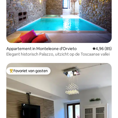
Appartement in Monteleone d'Orvieto
Gemiddelde be
4,96 (85)
Elegant historisch Palazzo, uitzicht op de Toscaanse vallei
Favoriet van gasten
Topfavoriet van gasten