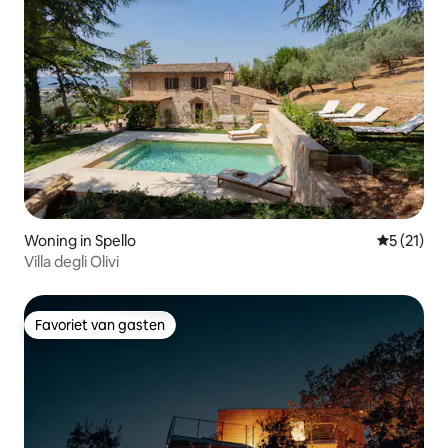
Woning in Spello
Gemiddelde
5 (21)
Villa degli Olivi
Favoriet van gasten
Favoriet van gasten