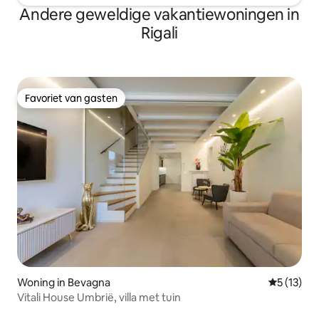
Andere geweldige vakantiewoningen in
Rigali
Favoriet van gasten
Favoriet van gasten
Woning in Bevagna
Gemiddelde
5 (13)
Vitali House Umbrië, villa met tuin