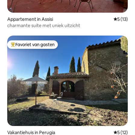
Appartement in Assisi
Gemiddelde
5 (13)
charmante suite met uniek uitzicht
Favoriet van gasten
Topfavoriet van gasten
Vakantiehuis in Perugia
Gemiddelde
5 (12)