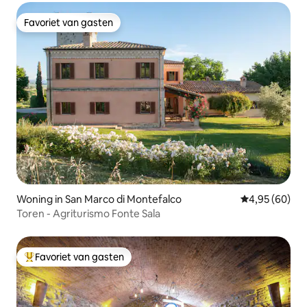
Favoriet van gasten
Favoriet van gasten
Woning in San Marco di Montefalco
Gemiddelde be
4,95 (60)
Toren - Agriturismo Fonte Sala
Favoriet van gasten
Topfavoriet van gasten