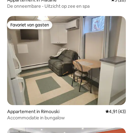
De onneembare - Uitzicht op zee en spa
Favoriet van gasten
Favoriet van gasten
Appartement in Rimouski
Gemiddelde be
4,91 (43)
Accommodatie in bungalow