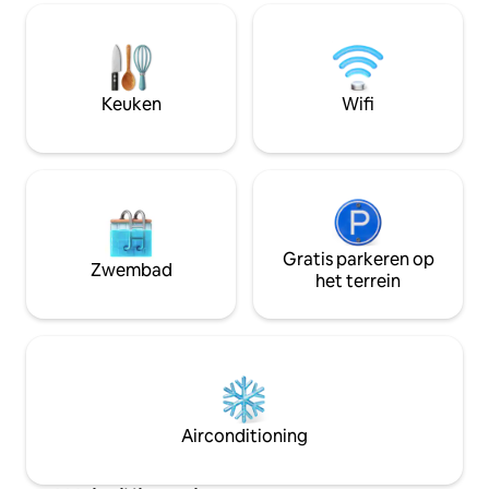
schilderijen van d
woonkamer, doucheruimte met toilet,
Uitgeruste keuke
wasmachine/droger. Grote tuin met
barbecue en grote
bomen en meerdere parkeerplaatsen.
verandering van 
Huisdieren toegestaan. Wifi. Rookvrije
gegarandeerd!
accommodatie.
Keuken
Wifi
Gratis parkeren op
Zwembad
het terrein
Airconditioning