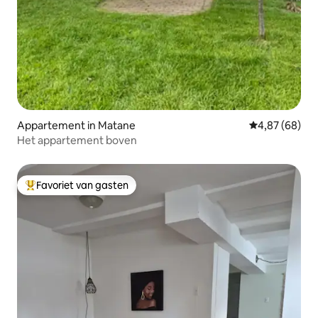
Appartement in Matane
Gemiddelde be
4,87 (68)
Het appartement boven
Favoriet van gasten
Topfavoriet van gasten