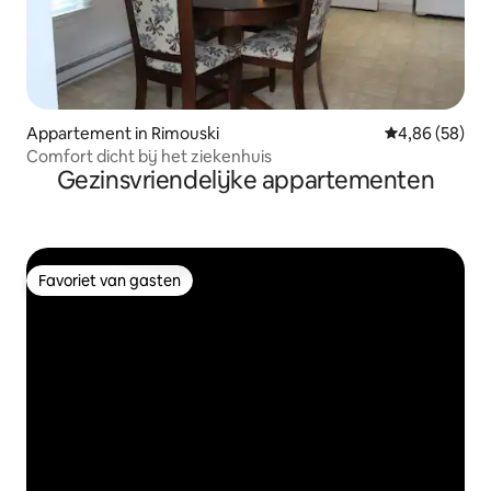
Appartement in Rimouski
Gemiddelde be
4,86 (58)
Comfort dicht bij het ziekenhuis
Gezinsvriendelijke appartementen
Favoriet van gasten
Favoriet van gasten