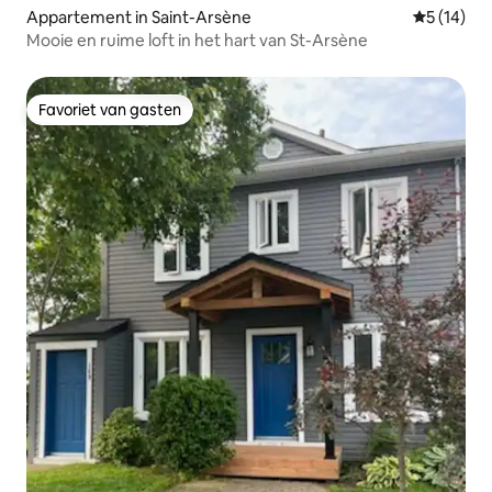
Appartement in Saint-Arsène
Gemiddelde
5 (14)
Mooie en ruime loft in het hart van St-Arsène
Favoriet van gasten
Favoriet van gasten