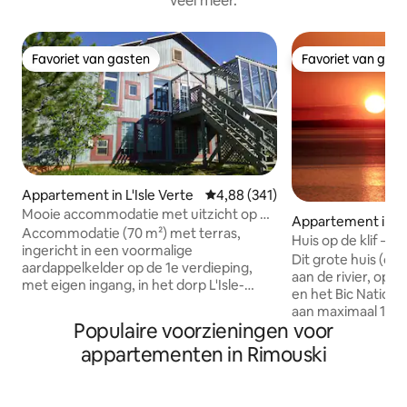
veel meer.
Favoriet van gasten
Favoriet van gas
Favoriet van gasten
Favoriet van gas
Appartement in L'Isle Verte
Gemiddelde beoordeling van 4,88
4,88 (341)
Mooie accommodatie met uitzicht op de
Appartement in R
rivier met terras
Accommodatie (70 m²) met terras,
Huis op de klif – Vl
ingericht in een voormalige
Dit grote huis (dup
aardappelkelder op de 1e verdieping,
aan de rivier, op 
met eigen ingang, in het dorp L'Isle-
en het Bic National
Verte, aangenaam met panoramisch
aan maximaal 10 p
uitzicht op de rivier, rustig. Biedt
Populaire voorzieningen voor
groepen/families!
comfortabel plaats aan 6 personen, 3
een prachtig uitzic
appartementen in Rimouski
slaapkamers (2 met een
prachtige zonson
tweepersoonsbed en 1 met 2
avonturiers is er 
eenpersoonsbedden), volledig
via een bospad. V
uitgeruste keuken, eethoek,