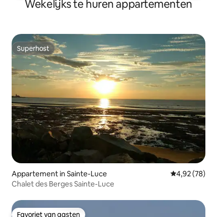
Wekelijks te huren appartementen
Superhost
Superhost
Appartement in Sainte-Luce
Gemiddelde be
4,92 (78)
Chalet des Berges Sainte-Luce
Favoriet van gasten