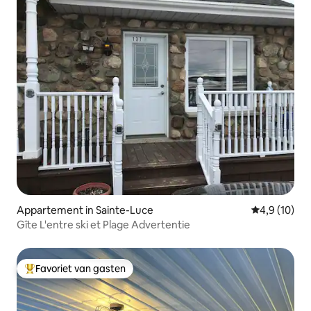
Appartement in Sainte-Luce
Gemiddelde b
4,9 (10)
Gîte L'entre ski et Plage Advertentie
Favoriet van gasten
Topfavoriet van gasten