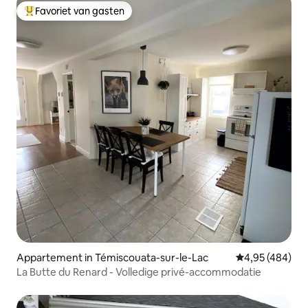
Favoriet van gasten
Topfavoriet van gasten
Appartement in Témiscouata-sur-le-Lac
Gemiddelde beo
4,95 (484)
La Butte du Renard - Volledige privé-accommodatie