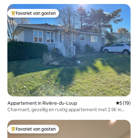
Favoriet van gasten
Topfavoriet van gasten
Appartement in Rivière-du-Loup
Gemiddelde
5 (19)
Charmant, gezellig en rustig appartement met 2 SK in
RDL
Favoriet van gasten
Topfavoriet van gasten