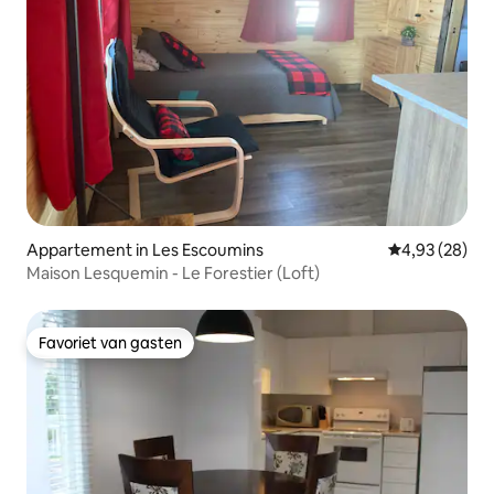
Appartement in Les Escoumins
Gemiddelde be
4,93 (28)
Maison Lesquemin - Le Forestier (Loft)
Favoriet van gasten
Favoriet van gasten