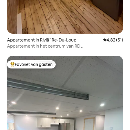
Appartement in Riviã¨Re-Du-Loup
Gemiddelde be
4,82 (51)
Appartement in het centrum van RDL
Favoriet van gasten
Topfavoriet van gasten