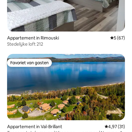
Appartement in Rimouski
Gemiddelde
5 (67)
Stedelijke loft 212
Favoriet van gasten
Favoriet van gasten
Appartement in Val-Brillant
Gemiddelde be
4,97 (31)