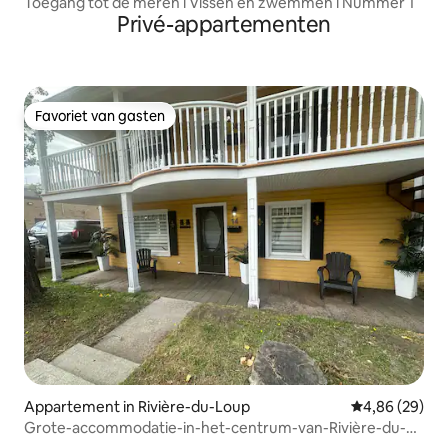
Toegang tot de meren l Vissen en zwemmen l Nummer 1
Privé-appartementen
Favoriet van gasten
Favoriet van gasten
Appartement in Rivière-du-Loup
Gemiddelde be
4,86 (29)
Grote-accommodatie-in-het-centrum-van-Rivière-du-
loup