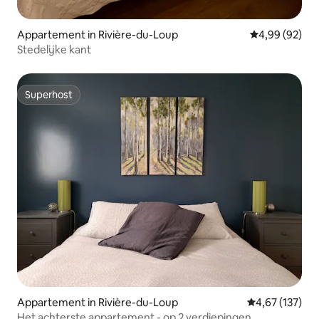
Appartement in Rivière-du-Loup
Gemiddelde be
4,99 (92)
Stedelijke kant
Superhost
Superhost
Appartement in Rivière-du-Loup
Gemiddelde beo
4,67 (137)
Het achterste appartement - op 2 verdiepingen