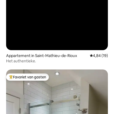
Appartement in Saint-Mathieu-de-Rioux
Gemiddelde be
4,84 (19)
Het authentieke.
Favoriet van gasten
Topfavoriet van gasten