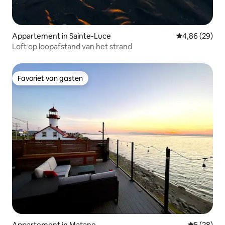
Appartement in Sainte-Luce
Gemiddelde be
4,86 (29)
Loft op loopafstand van het strand
Favoriet van gasten
Favoriet van gasten
Appartement in Matane
Gemiddelde
5 (28)