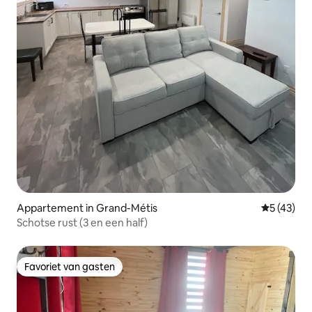
Appartement in Grand-Métis
Gemiddelde
5 (43)
Schotse rust (3 en een half)
Favoriet van gasten
Favoriet van gasten