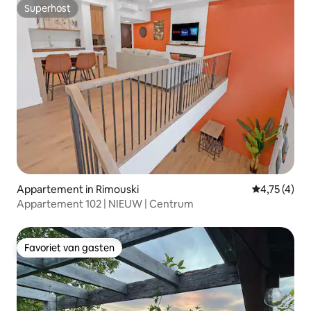
Superhost
Superhost
Appartement in Rimouski
Gemiddelde b
4,75 (4)
Appartement 102 | NIEUW | Centrum
Favoriet van gasten
Favoriet van gasten