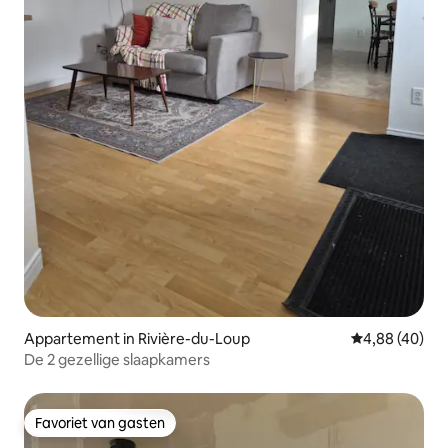
Appartement in Rivière-du-Loup
Gemiddelde be
4,88 (40)
De 2 gezellige slaapkamers
Favoriet van gasten
Favoriet van gasten