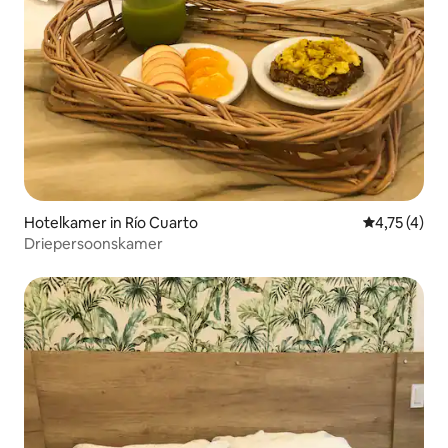
Hotelkamer in Río Cuarto
Gemiddelde b
4,75 (4)
Driepersoonskamer