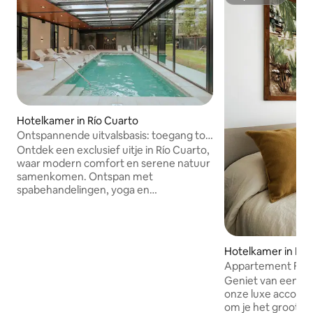
Superhost
Hotelkamer in Río Cuarto
Ontspannende uitvalsbasis: toegang tot
verwarmd zwembad en gratis ontbijt
Ontdek een exclusief uitje in Río Cuarto,
waar modern comfort en serene natuur
samenkomen. Ontspan met
spabehandelingen, yoga en
zwembaden, of geniet van de
voortreffelijke lokale keuken. Verken de
weelderige paden in het nabijgelegen
Sarmiento-park of bewonder de
Hotelkamer in Río
prachtige architectuur van de
Appartement Frank
kathedraal. Dit rustige toevluchtsoord
Tweepersoonska
Geniet van een un
ligt op slechts 10 km van de luchthaven
onze luxe accomm
van Río Cuarto en biedt gemakkelijke
om je het grootst
toegang tot culturele