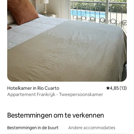
Hotelkamer in Río Cuarto
Gemiddelde be
4,85 (13)
Appartement Frankrijk - Tweepersoonskamer
Bestemmingen om te verkennen
Bestemmingen in de buurt
Andere accommodaties