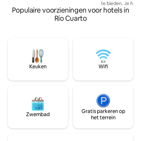
te bieden. Je hebt
bezienswaardigheden en
Populaire voorzieningen voor hotels in
voorzieningen die
buitenavonturen.
ontspannen en van 
Río Cuarto
Exclusieve toegang
Volledig uitgerust
toegang tot de s
verfrissende rust.
voor mensen die o
kwaliteit, comfort
aandacht.
Keuken
Wifi
Gratis parkeren op
Zwembad
het terrein