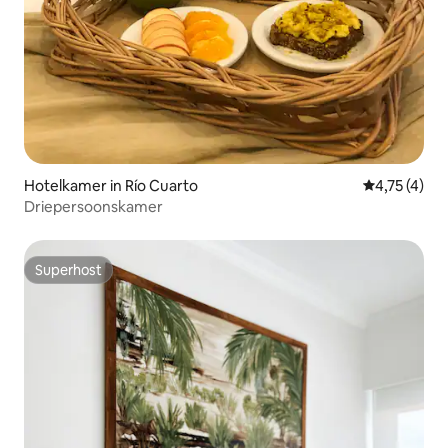
Hotelkamer in Río Cuarto
Gemiddelde b
4,75 (4)
Driepersoonskamer
Superhost
Superhost