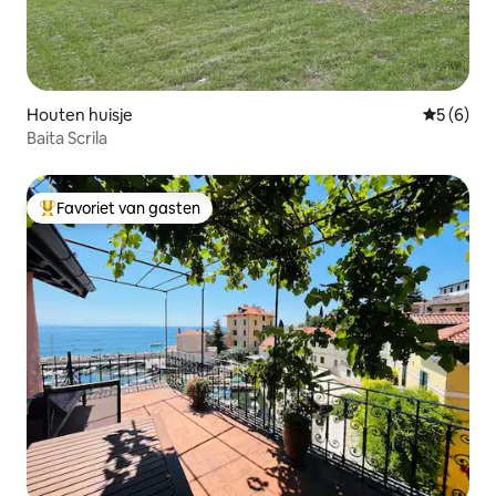
Houten huisje
Gemiddeld
5 (6)
Baita Scrila
Favoriet van gasten
Topfavoriet van gasten