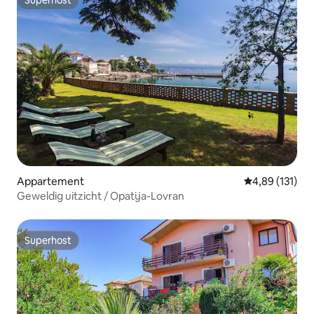
Superhost
Superhost
Appartement
Gemiddelde beo
4,89 (131)
Geweldig uitzicht / Opatija-Lovran
Superhost
Superhost