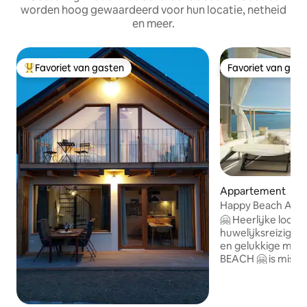
worden hoog gewaardeerd voor hun locatie, netheid
en meer.
Favoriet van gasten
Favoriet van gas
Topfavoriet van gasten
Favoriet van gas
Appartement
Happy Beach Apar
Droom op het stra
🤗 Heerlijke locati
huwelijksreizigers,
en gelukkige mensen 
BEACH 🤗 is missch
als je op zoek be
en effectieve ont
worden met direct 