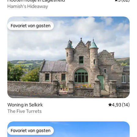
Hamish's Hideaway
Favoriet van gasten
Favoriet van gasten
Woning in Selkirk
Gemiddelde be
4,93 (14)
The Five Turrets
Favoriet van gasten
Favoriet van gasten