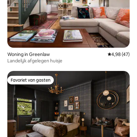
Woning in Greenlaw
Gemiddelde be
4,98 (47)
Landelijk afgelegen huisje
Favoriet van gasten
Favoriet van gasten