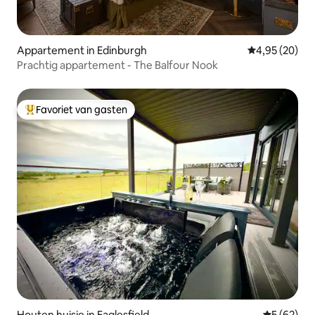
Appartement in Edinburgh
Gemiddelde be
4,95 (20)
Prachtig appartement - The Balfour Nook
Favoriet van gasten
Topfavoriet van gasten
Houten huisje in Eaglesfield
Gemiddelde
5 (62)