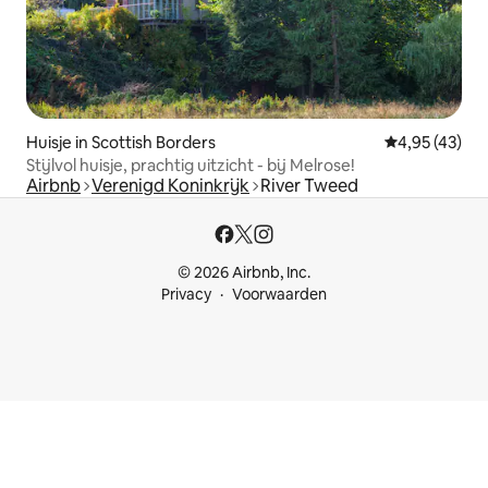
Huisje in Scottish Borders
Gemiddelde be
4,95 (43)
Stijlvol huisje, prachtig uitzicht - bij Melrose!
Airbnb
Verenigd Koninkrijk
River Tweed
© 2026 Airbnb, Inc.
Privacy
Voorwaarden