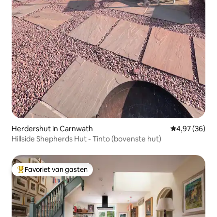
Herdershut in Carnwath
Gemiddelde be
4,97 (36)
Hillside Shepherds Hut - Tinto (bovenste hut)
Favoriet van gasten
Topfavoriet van gasten