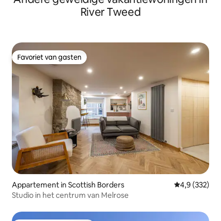
River Tweed
Favoriet van gasten
Favoriet van gasten
Appartement in Scottish Borders
Gemiddelde be
4,9 (332)
Studio in het centrum van Melrose