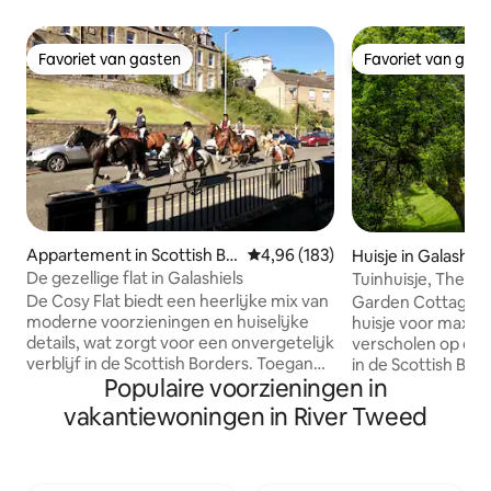
Favoriet van gasten
Favoriet van gas
Favoriet van gasten
Favoriet van gas
Appartement in Scottish Bo
Gemiddelde beoordeling van 4,96
4,96 (183)
Huisje in Galashiel
rders
De gezellige flat in Galashiels
Tuinhuisje, The Yai
De Cosy Flat biedt een heerlijke mix van
Garden Cottage i
moderne voorzieningen en huiselijke
huisje voor maxima
details, wat zorgt voor een onvergetelijk
verscholen op een
verblijf in de Scottish Borders. Toegang
in de Scottish Bor
Populaire voorzieningen in
Informatie: Het appartement is een
een ommuurde tuin 
maisonnette met twee verdiepingen.
de Tweed, is het p
vakantiewoningen in River Tweed
Toegang tot de accommodatie omvat
wandelaars, fietse
een trap en er is een interne trap die de
zoek is naar friss
twee verdiepingen met elkaar verbindt.
Vanaf de voordeu
Het toilet en de badkamer bevinden zich
aan schilderachti