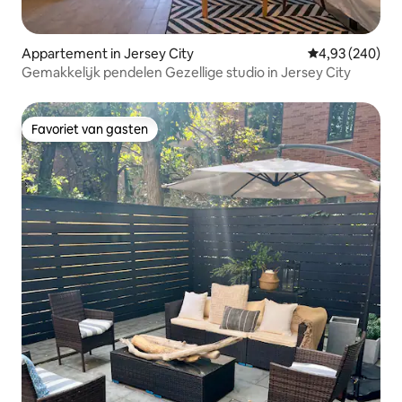
Appartement in Jersey City
Gemiddelde beo
4,93 (240)
Gemakkelijk pendelen Gezellige studio in Jersey City
Favoriet van gasten
Favoriet van gasten