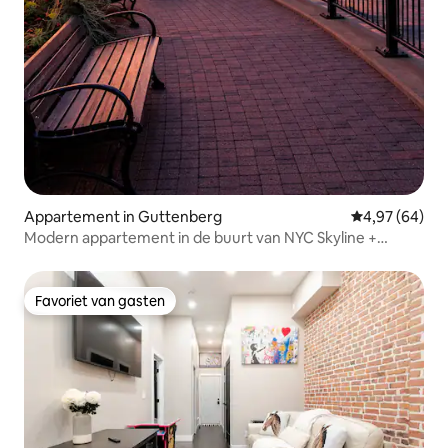
Appartement in Guttenberg
Gemiddelde be
4,97 (64)
Modern appartement in de buurt van NYC Skyline +
Parkeren
Favoriet van gasten
Favoriet van gasten