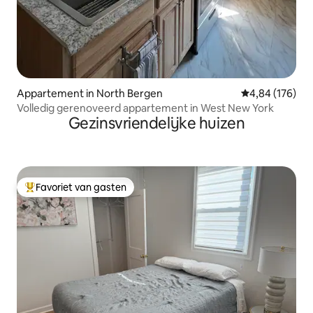
Appartement in North Bergen
Gemiddelde beo
4,84 (176)
Volledig gerenoveerd appartement in West New York
Gezinsvriendelijke huizen
Favoriet van gasten
Topfavoriet van gasten