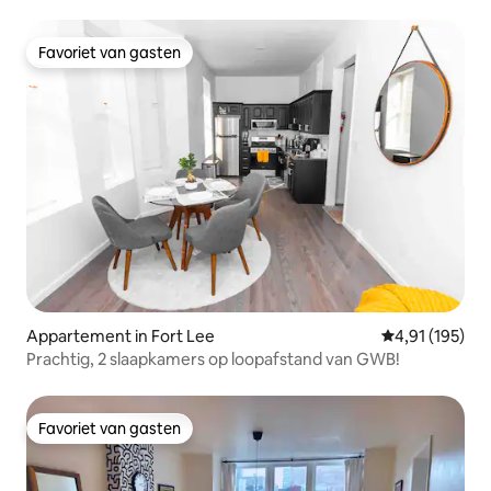
Favoriet van gasten
Favoriet van gasten
Appartement in Fort Lee
Gemiddelde beo
4,91 (195)
Prachtig, 2 slaapkamers op loopafstand van GWB!
Favoriet van gasten
Favoriet van gasten