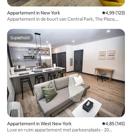
Appartement in New York
Gemiddelde beo
4,99 (123)
Appartement in de buurt van Central Park, The Plaza,
Tiffany, MOMA
Superhost
Superhost
Appartement in West New York
Gemiddelde beo
4,85 (145)
Luxe en ruim appartement met parkeerplaats - 20