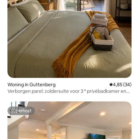
Woning in Guttenberg
Gemiddelde be
4,85 (34)
Verborgen parel: zoldersuite voor 3 * privébadkamer en
keuken. Wereldkampioenschap
Superhost
Superhost