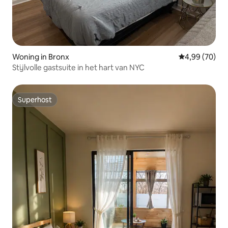
Woning in Bronx
Gemiddelde be
4,99 (70)
Stijlvolle gastsuite in het hart van NYC
Superhost
Superhost