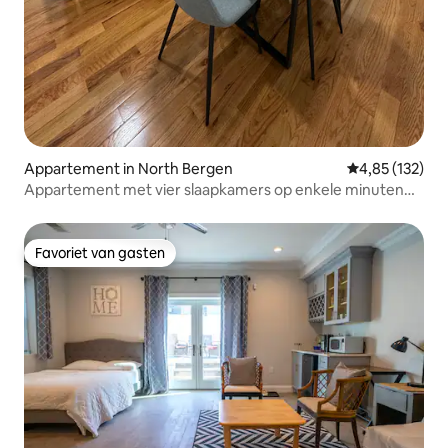
Appartement in North Bergen
Gemiddelde beo
4,85 (132)
Appartement met vier slaapkamers op enkele minuten
afstand van NYC &MetLife
Favoriet van gasten
Favoriet van gasten