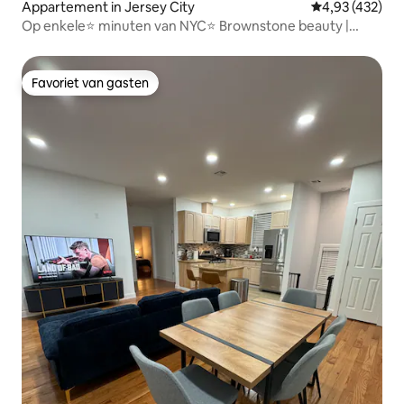
Appartement in Jersey City
Gemiddelde beo
4,93 (432)
Op enkele⭐ minuten van NYC⭐ Brownstone beauty |
GRATIS PARKEREN
Favoriet van gasten
Favoriet van gasten