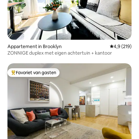
Appartement in Brooklyn
Gemiddelde be
4,9 (219)
ZONNIGE duplex met eigen achtertuin + kantoor
Favoriet van gasten
Topfavoriet van gasten