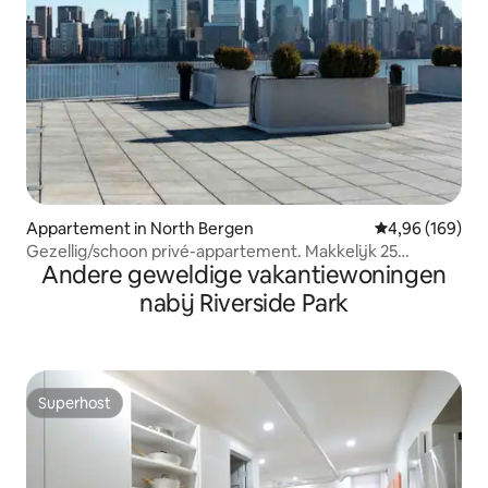
Appartement in North Bergen
Gemiddelde beo
4,96 (169)
Gezellig/schoon privé-appartement. Makkelijk 25
Andere geweldige vakantiewoningen
minuten reizen NYCity
nabij Riverside Park
Superhost
Superhost