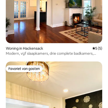
Woning in Hackensack
Gemiddeld
5 (5)
Modern, vijf slaapkamers, drie complete badkamers,
geschikt voor tien gasten in de buurt van NYC
Favoriet van gasten
Favoriet van gasten