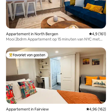
Appartement in North Bergen
Gemiddelde be
4,9 (161)
Mooi 2bdrm Appartement op 15 minuten van NYC met
parkeren
Favoriet van gasten
Topfavoriet van gasten
Appartement in Fairview
Gemiddelde beo
4,96 (162)