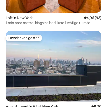
Loft in New York
Gemiddelde be
4,96 (93)
1 min naar metro: kingsize bed, luxe luchtige ruimte +
patio
Favoriet van gasten
Favoriet van gasten
Appartement in West New York
Gemiddeld
5 (9)