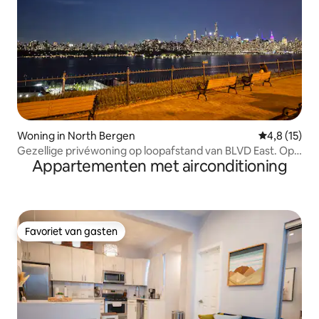
Woning in North Bergen
Gemiddelde b
4,8 (15)
Gezellige privéwoning op loopafstand van BLVD East. Op
Appartementen met airconditioning
enkele minuten van NYC
Favoriet van gasten
Favoriet van gasten