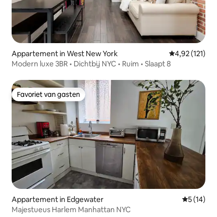
Appartement in West New York
Gemiddelde beo
4,92 (121)
Modern luxe 3BR • Dichtbij NYC • Ruim • Slaapt 8
Favoriet van gasten
Favoriet van gasten
Appartement in Edgewater
Gemiddelde
5 (14)
Majestueus Harlem Manhattan NYC