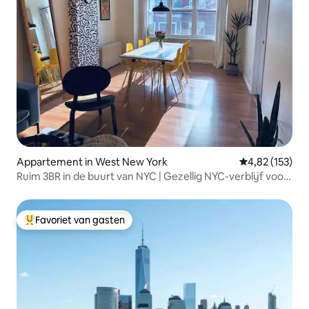
Appartement in West New York
Gemiddelde beo
4,82 (153)
Ruim 3BR in de buurt van NYC | Gezellig NYC-verblijf voor
groepen
Favoriet van gasten
Topfavoriet van gasten