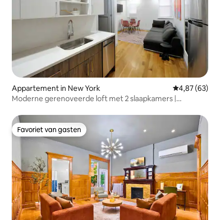
Appartement in New York
Gemiddelde be
4,87 (63)
Moderne gerenoveerde loft met 2 slaapkamers |
Wasmachine en droger | Park
Favoriet van gasten
Favoriet van gasten