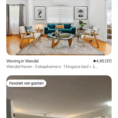
Woning in Wandal
Gemiddelde be
4,95 (37)
Wandal Haven · 3 slaapkamers · 1 kingsize bed + 2
tweepersoonsbedden
Favoriet van gasten
Favoriet van gasten