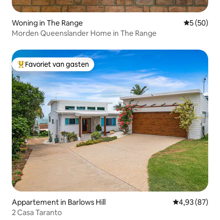
Woning in The Range
Gemiddelde
5 (50)
Morden Queenslander Home in The Range
Favoriet van gasten
Topfavoriet van gasten
Appartement in Barlows Hill
Gemiddelde be
4,93 (87)
2 Casa Taranto