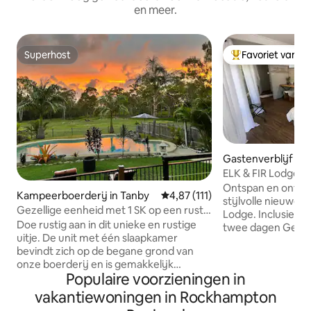
en meer.
Superhost
Favoriet van g
Superhost
Topfavoriet van 
Gastenverblijf in 
ELK & FIR Lodge *
Ontspan en ontspa
Kampeerboerderij in Tanby
Gemiddelde beoordeling van 4,87
4,87 (111)
stijlvolle nieuwe, 
Gezellige eenheid met 1 SK op een rustig
Lodge. Inclusief B
terrein in de buurt van Yeppoon
Doe rustig aan in dit unieke en rustige
twee dagen Gelegen in Yeppoon/Emu
uitje. De unit met één slaapkamer
Park Hinterland, 1
bevindt zich op de begane grond van
strand, 20 minut
onze boerderij en is gemakkelijk
Deze rustige omge
Populaire voorzieningen in
bereikbaar vanaf de hoofdwegen met
keuken, eetkamer,
overdekte parkeergelegenheid. Ligt op
tv. Overdekte bui
vakantiewoningen in Rockhampton
een landelijk terrein op slechts 5-8
overdekte parkeerplaa