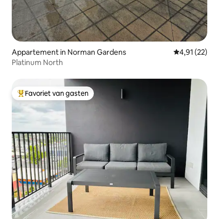
Appartement in Norman Gardens
Gemiddelde be
4,91 (22)
Platinum North
Favoriet van gasten
Topfavoriet van gasten