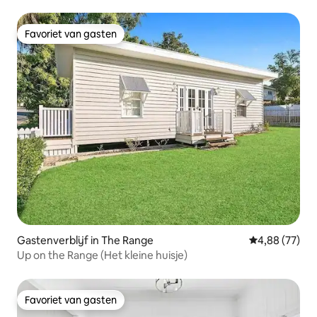
Favoriet van gasten
Favoriet van gasten
Gastenverblijf in The Range
Gemiddelde be
4,88 (77)
Up on the Range (Het kleine huisje)
Favoriet van gasten
Favoriet van gasten