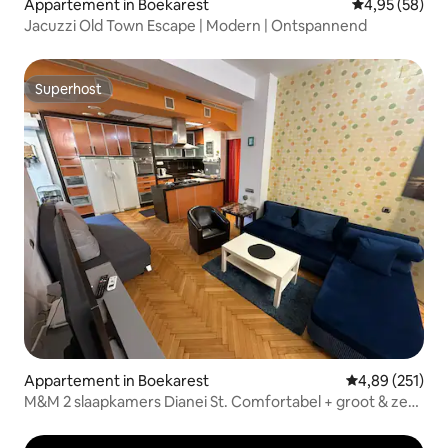
Appartement in Boekarest
Gemiddelde be
4,95 (58)
Jacuzzi Old Town Escape | Modern | Ontspannend
Superhost
Superhost
Appartement in Boekarest
Gemiddelde beo
4,89 (251)
M&M 2 slaapkamers Dianei St. Comfortabel + groot & zeer
centraal!