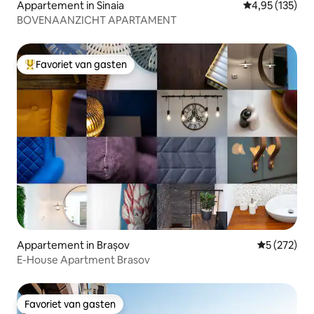
Appartement in Sinaia
Gemiddelde beo
4,95 (135)
BOVENAANZICHT APARTAMENT
Favoriet van gasten
Topfavoriet van gasten
Appartement in Brașov
Gemiddelde 
5 (272)
E-House Apartment Brasov
Favoriet van gasten
Favoriet van gasten