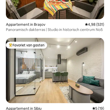
Appartement in Brașov
Gemiddelde beo
4,98 (531)
Panoramisch dakterras | Studio in historisch centrum No5
Favoriet van gasten
Topfavoriet van gasten
Appartement in Sibiu
Gemiddelde
5 (19)