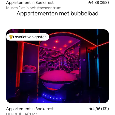
Appartement in Boekarest
Gemiddelde beo
4,88 (258)
Muses Flat in het stadscentrum
Appartementen met bubbelbad
Favoriet van gasten
Topfavoriet van gasten
Appartement in Boekarest
Gemiddelde beo
4,96 (131)
LIEFDE & JACUZZI