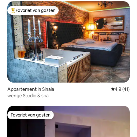
Favoriet van gasten
Topfavoriet van gasten
Appartement in Sinaia
Gemiddelde b
4,9 (41)
wenge Studio & spa
Favoriet van gasten
Favoriet van gasten