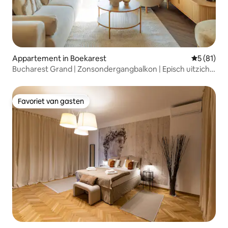
Appartement in Boekarest
Gemiddelde
5 (81)
Bucharest Grand | Zonsondergangbalkon | Episch uitzicht
| AAA
Favoriet van gasten
Favoriet van gasten