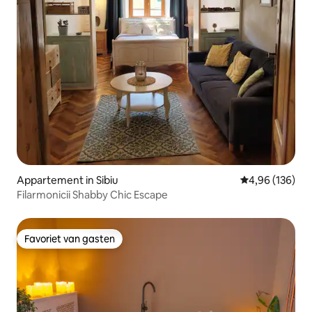
Appartement in Sibiu
Gemiddelde beo
4,96 (136)
Filarmonicii Shabby Chic Escape
Favoriet van gasten
Favoriet van gasten