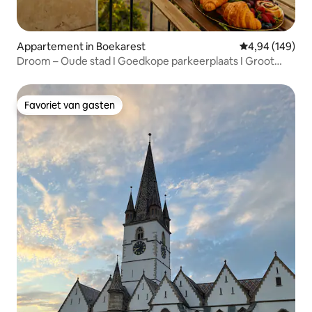
Appartement in Boekarest
Gemiddelde beo
4,94 (149)
Droom – Oude stad I Goedkope parkeerplaats I Groot
balkon
Favoriet van gasten
Favoriet van gasten