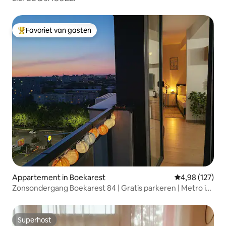
Favoriet van gasten
Topfavoriet van gasten
Appartement in Boekarest
Gemiddelde beo
4,98 (127)
Zonsondergang Boekarest 84 | Gratis parkeren | Metro in
de buurt
Superhost
Superhost