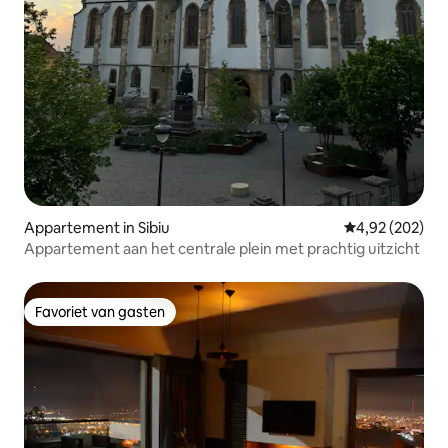
Appartement in Sibiu
Gemiddelde beo
4,92 (202)
Appartement aan het centrale plein met prachtig uitzicht
Favoriet van gasten
Favoriet van gasten