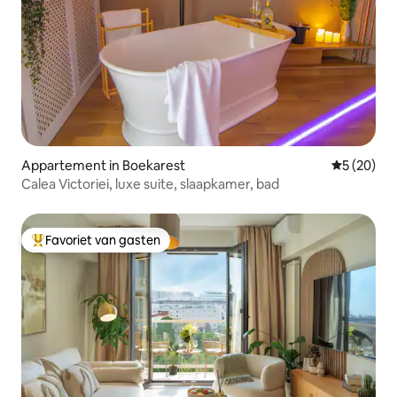
Appartement in Boekarest
Gemiddelde
5 (20)
Calea Victoriei, luxe suite, slaapkamer, bad
Favoriet van gasten
Topfavoriet van gasten