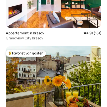
Appartement in Brașov
Gemiddelde beo
4,91 (161)
Grandview City Brasov
Favoriet van gasten
Topfavoriet van gasten