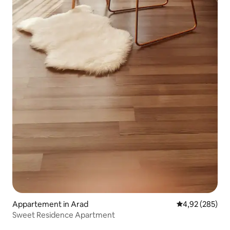
Appartement in Arad
Gemiddelde beo
4,92 (285)
Sweet Residence Apartment