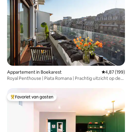
Appartement in Boekarest
Gemiddelde beo
4,87 (199)
Royal Penthouse | Piata Romana | Prachtig uitzicht op de
stad
Favoriet van gasten
Topfavoriet van gasten