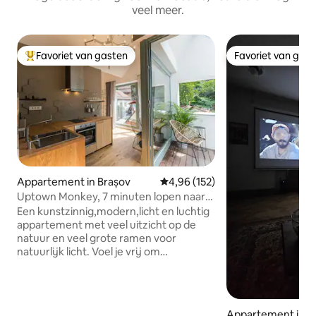
veel meer.
Favoriet van gasten
Favoriet van gas
Topfavoriet van gasten
Favoriet van gas
Appartement in Brașov
Gemiddelde beoordeling van 4,96
4,96 (152)
Uptown Monkey, 7 minuten lopen naar
Republicii street
Een kunstzinnig,modern,licht en luchtig
appartement met veel uitzicht op de
natuur en veel grote ramen voor
natuurlijk licht. Voel je vrij om
blootsvoets binnen te gaan en de
geborstelde eiken vloer te ervaren die
herinnert aan het gevoel van fijn zand
en de vloerverwarming die dit gevoel
Appartement in B