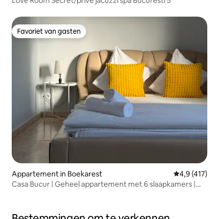
Love Room Secret/privé jacuzzi spa Bucuresti 5*
Favoriet van gasten
Favoriet van gasten
Appartement in Boekarest
Gemiddelde be
4,9 (417)
Casa Bucur | Geheel appartement met 6 slaapkamers |
Dak | Oude binnenstad
Bestemmingen om te verkennen