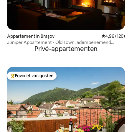
Appartement in Brașov
Gemiddelde beo
4,96 (120)
Juniper Appartement - Old Town, adembenemend
Privé-appartementen
uitzicht
Favoriet van gasten
Topfavoriet van gasten