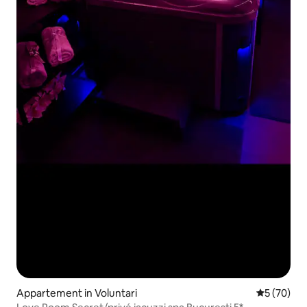
Appartement in Voluntari
Gemiddelde
5 (70)