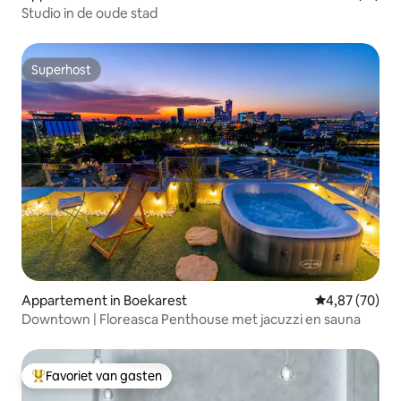
Studio in de oude stad
Superhost
Superhost
Appartement in Boekarest
Gemiddelde be
4,87 (70)
Downtown | Floreasca Penthouse met jacuzzi en sauna
Favoriet van gasten
Topfavoriet van gasten