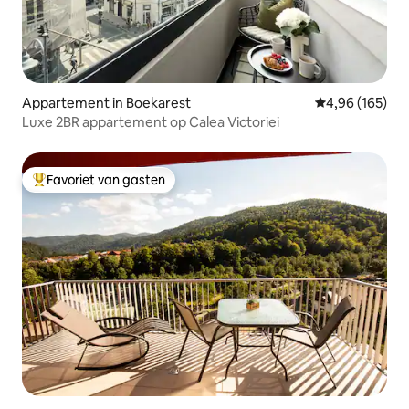
Appartement in Boekarest
Gemiddelde beo
4,96 (165)
Luxe 2BR appartement op Calea Victoriei
Favoriet van gasten
Topfavoriet van gasten