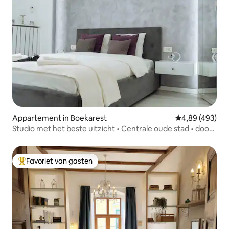
Appartement in Boekarest
Gemiddelde beo
4,89 (493)
Studio met het beste uitzicht • Centrale oude stad • door
BCA
Favoriet van gasten
Topfavoriet van gasten