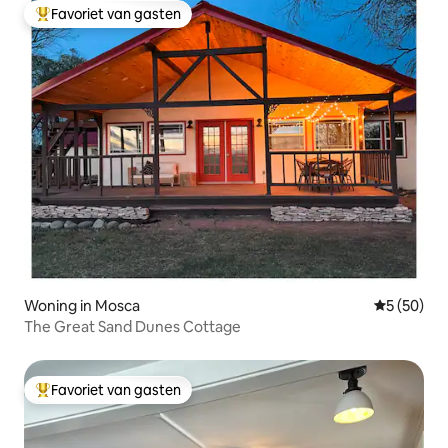
Favoriet van gasten
Topfavoriet van gasten
Woning in Mosca
Gemiddelde
5 (50)
The Great Sand Dunes Cottage
Favoriet van gasten
Topfavoriet van gasten