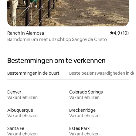
Ranch in Alamosa
Gemiddelde b
4,9 (10)
Barndominium met uitzicht op Sangre de Cristo
Bestemmingen om te verkennen
Bestemmingen in de buurt
Beste bezienswaardigheden in de
Denver
Colorado Springs
Vakantiehuizen
Vakantiehuizen
Albuquerque
Breckenridge
Vakantiehuizen
Vakantiehuizen
Santa Fe
Estes Park
Vakantiehuizen
Vakantiehuizen