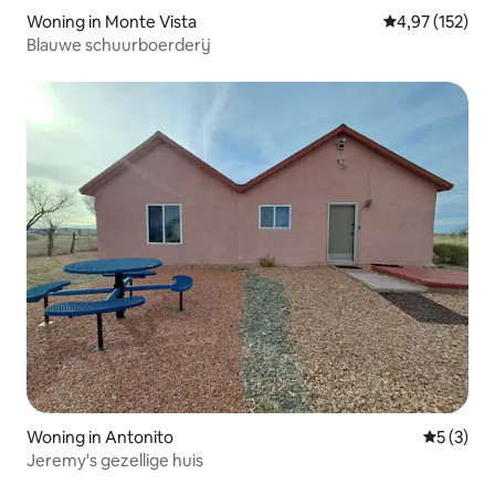
Woning in Monte Vista
Gemiddelde beo
4,97 (152)
Blauwe schuurboerderij
Woning in Antonito
Gemiddeld
5 (3)
Jeremy's gezellige huis