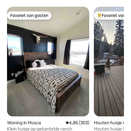
Favoriet van gasten
Favoriet van g
Favoriet van gasten
Topfavoriet van 
Woning in Mosca
Gemiddelde beoordeling van 4,86
4,86 (303)
Houten huisje in 
unty
Klein huisje op gekantelde ranch
Houten huisje in d