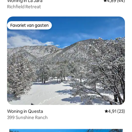
Woning in La Jara
Gemiddelde be
4,89 (44)
Richfield Retreat
Favoriet van gasten
Favoriet van gasten
Woning in Questa
Gemiddelde be
4,91 (23)
399 Sunshine Ranch