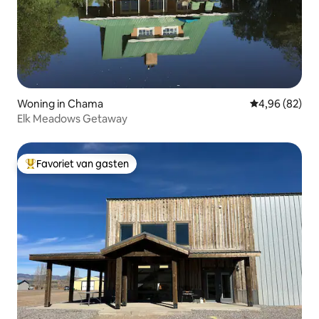
Woning in Chama
Gemiddelde be
4,96 (82)
Elk Meadows Getaway
Favoriet van gasten
Topfavoriet van gasten