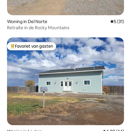
Woning in Del Norte
Gemiddelde
5 (31)
Retraite in de Rocky Mountains
Favoriet van gasten
Topfavoriet van gasten