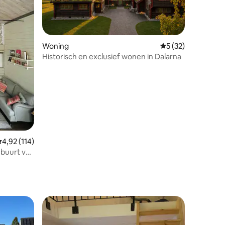
ecensies
Woning
Gemiddelde beoorde
5 (32)
Historisch en exclusief wonen in Dalarna
emiddelde beoordeling van 4,92 uit 5, 114 recensies
4,92 (114)
 buurt van