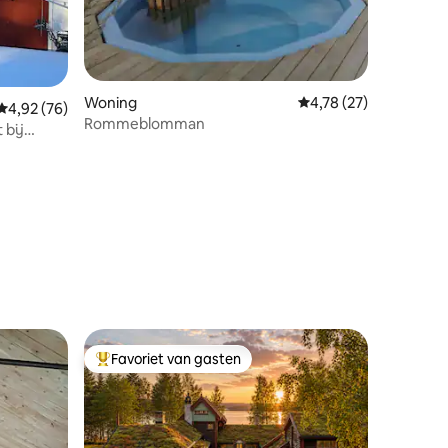
Woning
Gemiddelde beoordelin
4,78 (27)
Gemiddelde beoordeling van 4,92 uit 5, 76 recensies
4,92 (76)
Rommeblomman
 bij
ecensies
Favoriet van gasten
Topfavoriet van gasten