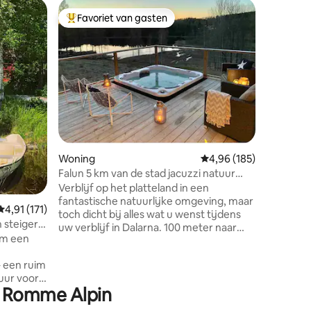
Houten h
Favoriet van gasten
Favor
Topfavoriet van gasten
Topfavo
Huisje in
Chalet 8
Båtstasj
Romme Al
fitness/c
loipe 150
Kupolen,
km SmartTV/Viasat wifi Tegeloven, gratis
hout Balk
opladen 
Woning
Gemiddelde beoordeling
4,96 (185)
ecensies
Inchecke
inbegre
Falun 5 km van de stad jacuzzi natuur
200:-/p/
ontspanning uitzicht op het meer
Verblijf op het platteland in een
125:-, h
fantastische natuurlijke omgeving, maar
Gemiddelde beoordeling van 4,91 uit 5, 171 recensies
4,91 (171)
mee Huis
toch dicht bij alles wat u wenst tijdens
 steiger
niet los 
uw verblijf in Dalarna. 100 meter naar
em een
aanwezig
beneden naar een klein meer. Goed om
te weten - 3 km naar de dichtstbijzijnde
winkel, Coop - 3 km naar de Falu-
tuur voor
kopermijn - 5 km naar het centrum van
ij Romme Alpin
Falun - 7 km naar het rustige skigebied -
 natuur
9 km naar resort Främby udde