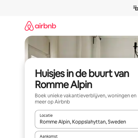
Ga
direct
naar
inhoud
Huisjes in de buurt van
Romme Alpin
Boek unieke vakantieverblijven, woningen en
meer op Airbnb
Locatie
Wanneer er suggesties beschikbaar zijn, maak je 
Aankomst