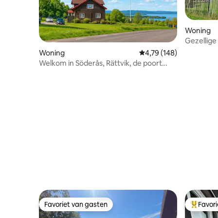
Woning
Gezellige 
skigebie
Woning
Gemiddelde beoordeling 
4,79 (148)
Welkom in Söderås, Rättvik, de poort
naar Siljan.
Favoriet van gasten
Favor
Favoriet van gasten
Topfavor