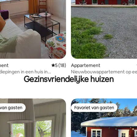
ment
Gemiddelde beoordeling van 5 uit 5, 18 r
5 (18)
Appartement
iepingen in een huis in
Nieuwbouwappartement op een
Gezinsvriendelijke huizen
a C
het Ösjön-meer. Appartement
 van gasten
Favoriet van gasten
 van gasten
Favoriet van gasten