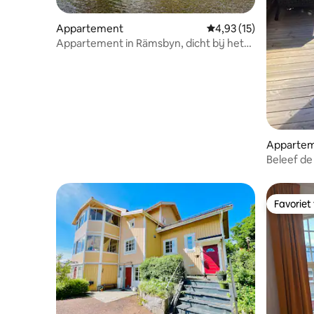
Appartement
Gemiddelde beoordelin
4,93 (15)
Appartement in Rämsbyn, dicht bij het
meer, 25 minuten naar Romme
Apparte
Beleef de
Rämenme
Favoriet
Favoriet