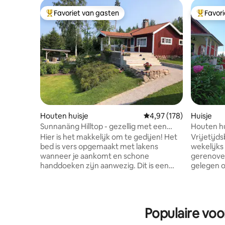
Favoriet van gasten
Favor
Topfavoriet van gasten
Topfavor
Houten huisje
Gemiddelde beoordeling 
4,97 (178)
Huisje
Sunnanäng Hilltop - gezellig met een
Houten hu
fantastisch uitzicht
omgeving.
Hier is het makkelijk om te gedijen! Het
Vrijetijd
bed is vers opgemaakt met lakens
wekelijks gehuurd
wanneer je aankomt en schone
gerenoveerd bl
handdoeken zijn aanwezig. Dit is een
gelegen o
echt gezellig huisje van 27 m²
woongebo
(290 vierkante voet) met een onlangs
huis is 7
gerenoveerde badkamer en keuken,
kleine ha
evenals een veranda van 29 m²
de bened
Populaire voo
(310 vierkante voet) met een prachtig
slaapmez
uitzicht op het Siljanmeer. Het huisje
eenperso