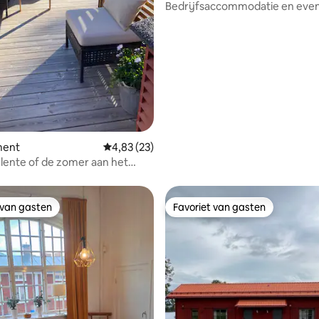
Bedrijfsaccommodatie en eve
met geluid, licht en podium
g van 4,93 uit 5, 15 recensies
ment
Gemiddelde beoordeling van 4,83 uit 5, 23 r
4,83 (23)
 lente of de zomer aan het
er
 van gasten
Favoriet van gasten
 van gasten
Favoriet van gasten