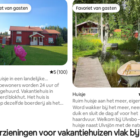
iet van gasten
Favoriet van gasten
iet van gasten
Favoriet van gasten
van 4,97 uit 5, 178 recensies
Gemiddelde beoordeling van 5 uit 5, 100 r
5 (100)
isje in een landelijke
 Svärdsjö, Falun.
sbewoners worden 24 uur of
. Vakantiehuis in
Huisje
okhut. Het huis is
Ruim huisje aan het meer, eigen
p dezelfde boerderij als het
en boot.
Word wakker bij het meer, ne
uw van de verhuurder. Het
duik en sluit de dag af voor het
4 m ² in twee verdiepingen met
haardvuur. Welkom bij Ulvsbo – een ruim
l, keuken, bad en tv-kamer op
huisje naast Ulvsjön met de na
enverdieping. Open
rzieningen voor vakantiehuizen vlak b
de deur. Alle seizoenen bieden
zanine met twee
mogelijkheden om de Zweedse
onsbedden 90x200 en kleine