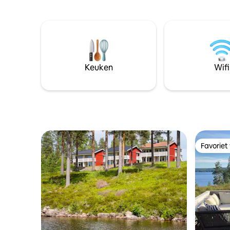
staat op een privéterrein (5.000 m²) in
slaapkam
het prachtige dorpje Sunnanäng,
eenpersoo
Leksand. Het dorp ligt langs Siljan, op 10
naar bove
minuten van het centrum van Leksand
huisdiere
en even dicht bij Tällberg. Er zijn mooie
het kouds
wandelpaden langs het Siljanmeer in de
dat je ve
buurt, zowel in de zomer als in de winter.
binnen is
Keuken
Wifi
temperatu
Favoriet
Favoriet