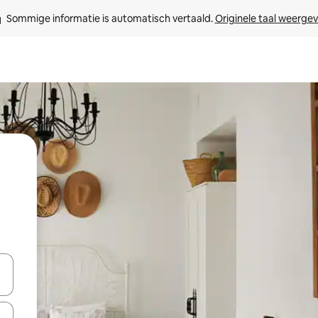
Sommige informatie is automatisch vertaald. 
Originele taal weerge
een keuze met je de pijltjestoetsen omhoog en omlaag, óf door te tik