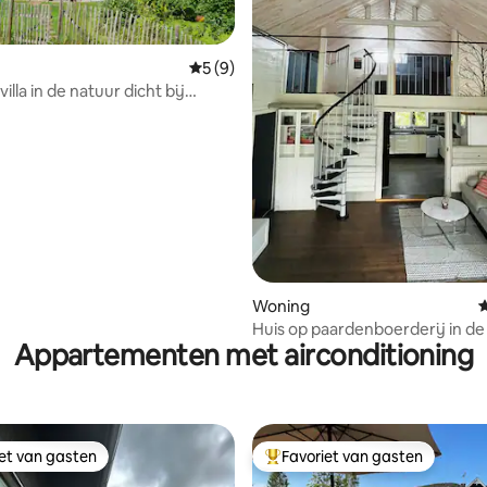
Gemiddelde beoordeling van 5 uit 5, 9 r
5 (9)
villa in de natuur dicht bij
d Romme Alpin
van 4,79 uit 5, 148 recensies
Woning
G
Huis op paardenboerderij in de
Appartementen met airconditioning
Lugnet
iet van gasten
Favoriet van gasten
iet van gasten
Topfavoriet van gasten