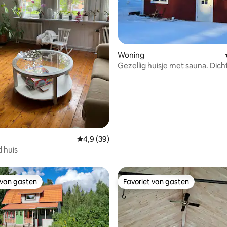
ling van 5 uit 5, 11 recensies
Woning
Gezellig huisje met sauna. Dicht
Romme Alpin.
Gemiddelde beoordeling van 4,9 uit 5, 39 r
4,9 (39)
d huis
 van gasten
Favoriet van gasten
 van gasten
Favoriet van gasten