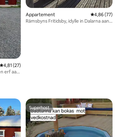
Appartement
Gemiddelde beoordelin
4,86 (77)
Rämsbyns Fritidsby, idylle in Dalarna aan
het meer Rämen
ecensies
Gemiddelde beoordeling van 4,81 uit 5, 27 recensies
4,81 (27)
 erf aan
 A
Superhost
Superhost