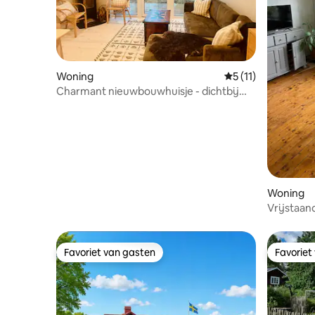
Woning
Gemiddelde beoorde
5 (11)
Charmant nieuwbouwhuisje - dichtbij
Romme en de natuur
Woning
Vrijstaan
Favoriet van gasten
Favoriet
Favoriet van gasten
Favoriet