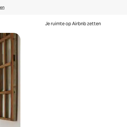
ven
Je ruimte op Airbnb zetten
ken of swipen.