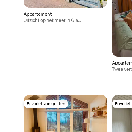
Appartement
Uitzicht op het meer in G:a
Trädgårdsmästarvillan nabij het centrum
Apparte
Twee verd
Hedemor
Favoriet van gasten
Favoriet
Favoriet van gasten
Favoriet