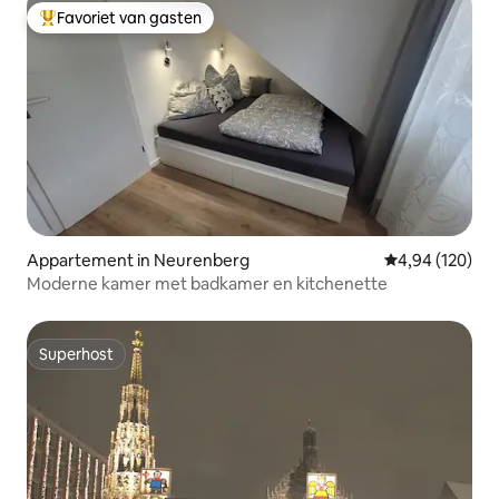
Favoriet van gasten
Topfavoriet van gasten
Appartement in Neurenberg
Gemiddelde beo
4,94 (120)
Moderne kamer met badkamer en kitchenette
Superhost
Superhost