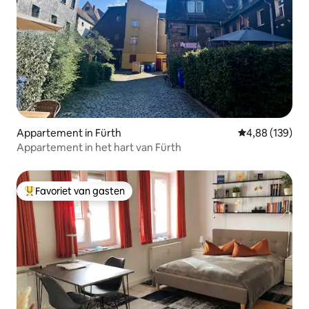
Appartement in Fürth
Gemiddelde beo
4,88 (139)
Appartement in het hart van Fürth
Favoriet van gasten
Topfavoriet van gasten