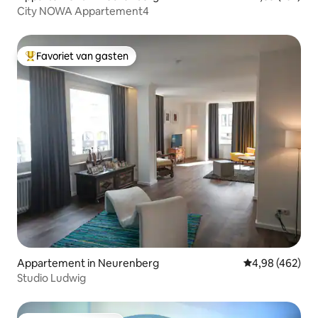
City NOWA Appartement4
Favoriet van gasten
Topfavoriet van gasten
Appartement in Neurenberg
Gemiddelde beo
4,98 (462)
Studio Ludwig