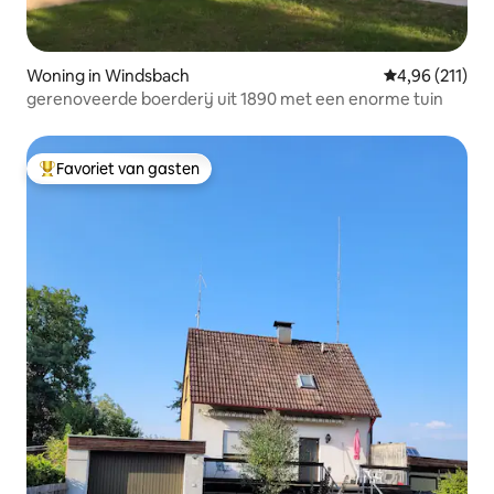
Woning in Windsbach
Gemiddelde beo
4,96 (211)
gerenoveerde boerderij uit 1890 met een enorme tuin
Favoriet van gasten
Topfavoriet van gasten