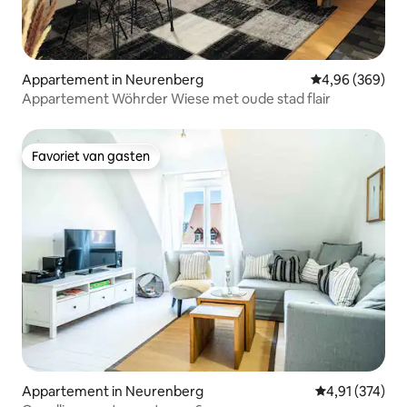
Appartement in Neurenberg
Gemiddelde beo
4,96 (369)
Appartement Wöhrder Wiese met oude stad flair
Favoriet van gasten
Favoriet van gasten
Appartement in Neurenberg
Gemiddelde beo
4,91 (374)