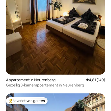
Appartement in Neurenberg
Gemiddelde beo
4,81 (149)
Gezellig 3-kamerappartement in Neurenberg
Favoriet van gasten
Topfavoriet van gasten