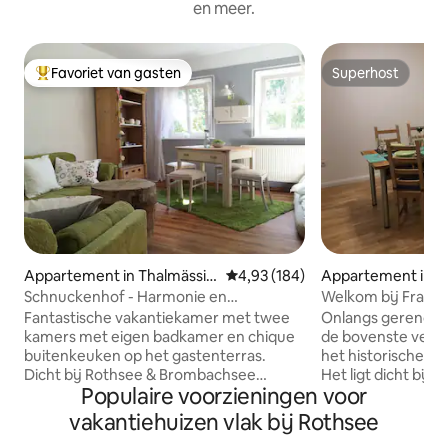
en meer.
Favoriet van gasten
Superhost
Topfavoriet van gasten
Superhost
Appartement in Thalmässin
Gemiddelde beoordeling van 4,93
4,93 (184)
Appartement in Hi
g
Schnuckenhof - Harmonie en
Welkom bij Franke
ontspanning met saunalodge
County
Fantastische vakantiekamer met twee
Onlangs gerenove
kamers met eigen badkamer en chique
de bovenste verdi
buitenkeuken op het gastenterras.
het historische ce
Dicht bij Rothsee & Brombachsee
Het ligt dicht bij 
Populaire voorzieningen voor
midden in het Frankische merengebied.
supermarkten, re
Incl. chique saunalodge met
eetgelegenheden.
vakantiehuizen vlak bij Rothsee
ontspanningsruimte op de voormalige
de wereldberoemd