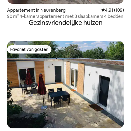
Appartement in Neurenberg
Gemiddelde beo
4,91 (109)
90 m² 4-kamerappartement met 3 slaapkamers 4 bedden
Gezinsvriendelijke huizen
Favoriet van gasten
Favoriet van gasten