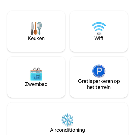
paardenweide (tegen betaling). Perfect
triathlon. 20 minu
voor 2–3 personen in een charmante
Neurenberg. Onze p
oude boerderij, ongeveer 10 minuten
het is goed voor k
van de A9 en 25 minuten van het
avonturiers, zakeli
beursterrein van Neurenberg. Wij
gezinnen (met kin
wonen zelf ook hier in dit huis, maar we
een welkomstpakk
streven altijd naar discretie en
koffie, thee en koekjes. Je zul
Keuken
Wifi
wederzijds respect voor privacy ♥️
van onze plek.
Gratis parkeren op
Zwembad
het terrein
Airconditioning