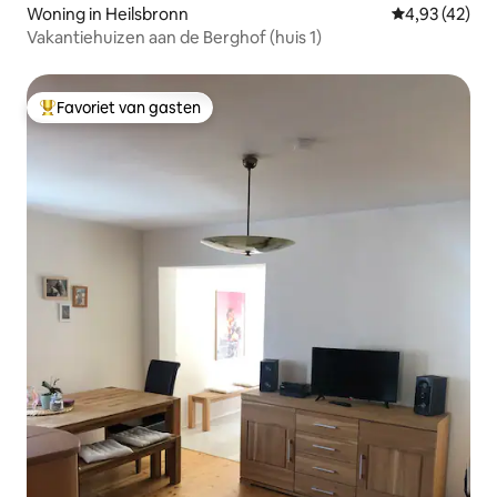
Woning in Heilsbronn
Gemiddelde be
4,93 (42)
Vakantiehuizen aan de Berghof (huis 1)
Favoriet van gasten
Topfavoriet van gasten