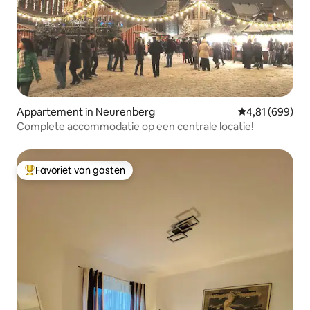
Appartement in Neurenberg
Gemiddelde beo
4,81 (699)
Complete accommodatie op een centrale locatie!
Favoriet van gasten
Topfavoriet van gasten