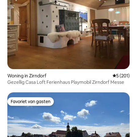
Woning in Zirndorf
Gemiddelde 
5 (201)
Gezellig Casa Loft Ferienhaus Playmobil Zirndorf Messe
Favoriet van gasten
Favoriet van gasten