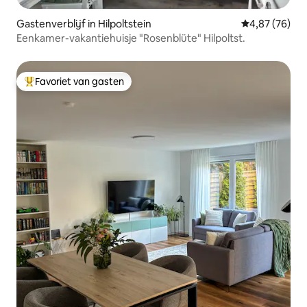
Gastenverblijf in Hilpoltstein
Gemiddelde be
4,87 (76)
Eenkamer-vakantiehuisje "Rosenblüte" Hilpoltst.
Favoriet van gasten
Topfavoriet van gasten