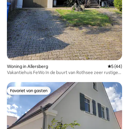
Woning in Allersberg
Gemiddelde
5 (44)
Vakantiehuis FeWo In de buurt van Rothsee zeer rustige
omgeving
Favoriet van gasten
Favoriet van gasten