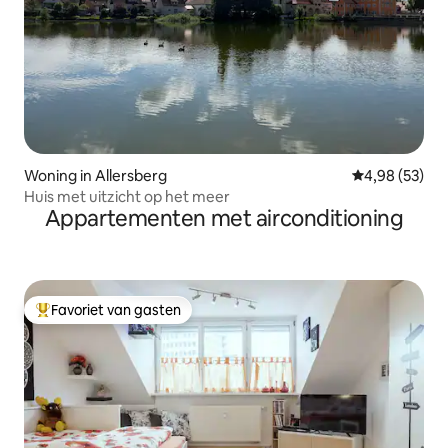
Woning in Allersberg
Gemiddelde be
4,98 (53)
Huis met uitzicht op het meer
Appartementen met airconditioning
Favoriet van gasten
Topfavoriet van gasten