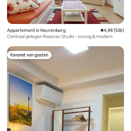
Appartement in Neurenberg
Gemiddelde beo
4,98 (536)
Centraal gelegen Rosenau Studio - zonnig & modern
Favoriet van gasten
Favoriet van gasten