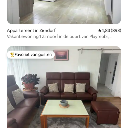
Appartement in Zirndorf
Gemiddelde beo
4,83 (893)
Vakantiewoning 1 Zirndorf in de buurt van Playmobil,
Messe Nbg
Favoriet van gasten
Topfavoriet van gasten