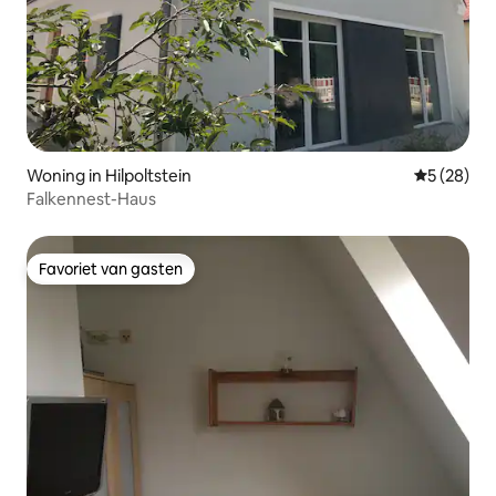
Woning in Hilpoltstein
Gemiddelde
5 (28)
Falkennest-Haus
Favoriet van gasten
Favoriet van gasten