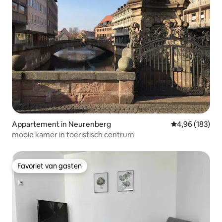
Appartement in Neurenberg
Gemiddelde beo
4,96 (183)
mooie kamer in toeristisch centrum
Favoriet van gasten
Favoriet van gasten