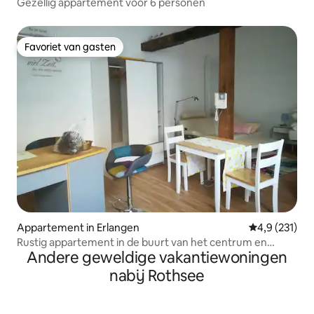
Gezellig appartement voor 6 personen
Favoriet van gasten
Favoriet van gasten
Appartement in Erlangen
Gemiddelde be
4,9 (231)
Rustig appartement in de buurt van het centrum en
Andere geweldige vakantiewoningen
ziekenhuizen
nabij Rothsee