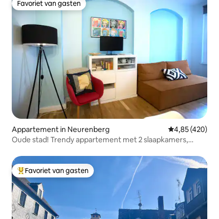
Favoriet van gasten
Favoriet van gasten
Appartement in Neurenberg
Gemiddelde beo
4,85 (420)
Oude stad! Trendy appartement met 2 slaapkamers,
terras + parkeren + airco
Favoriet van gasten
Topfavoriet van gasten