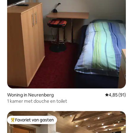
Woning in Neurenberg
Gemiddelde be
4,85 (91)
1 kamer met douche en toilet
Favoriet van gasten
Topfavoriet van gasten