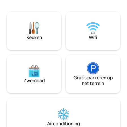
eenvoudig leven in
en een avontuur te beleven. Genesteld
geïnspireerde toe
tussen het rustige zeegezicht van
groenten en fruit 
Cockburn Sound en de levendige
een boswandeling 
straten van Fremantle, geprezen door
sterren bij de vuu
experts voor het heerlijke eten en
combinatie van na
drinken, ben je nooit ver weg van een
kijk ernaar uit om
korte wandeling naar het strand om te
Keuken
Wifi
jullie te delen.
genieten van de zon op je gezicht en het
zand onder je voeten.
Gratis parkeren op
Zwembad
het terrein
Airconditioning