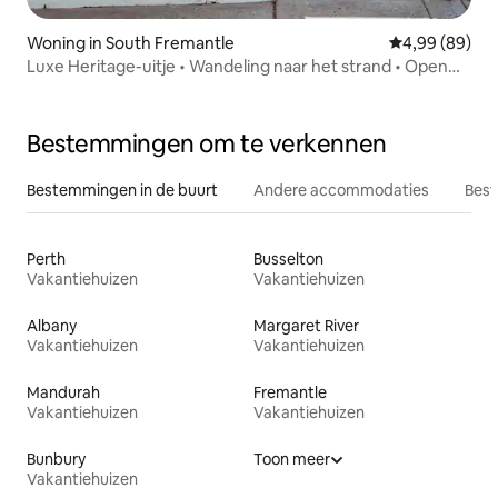
Woning in South Fremantle
Gemiddelde be
4,99 (89)
Luxe Heritage-uitje • Wandeling naar het strand • Open
haard
Bestemmingen om te verkennen
Bestemmingen in de buurt
Andere accommodaties
Best
Perth
Busselton
Vakantiehuizen
Vakantiehuizen
Albany
Margaret River
Vakantiehuizen
Vakantiehuizen
Mandurah
Fremantle
Vakantiehuizen
Vakantiehuizen
Bunbury
Toon meer
Vakantiehuizen