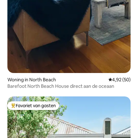
Woning in North Beach
Gemiddelde be
4,92 (50)
Barefoot North Beach House direct aan de oceaan
Favoriet van gasten
Topfavoriet van gasten