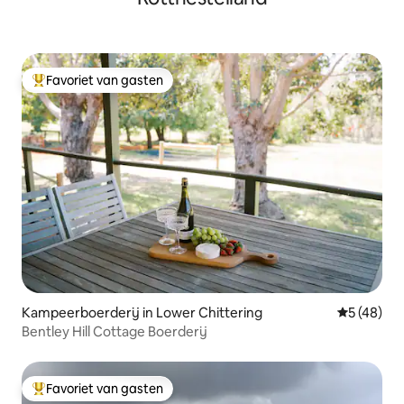
Favoriet van gasten
Topfavoriet van gasten
Kampeerboerderij in Lower Chittering
Gemiddelde
5 (48)
Bentley Hill Cottage Boerderij
Favoriet van gasten
Topfavoriet van gasten