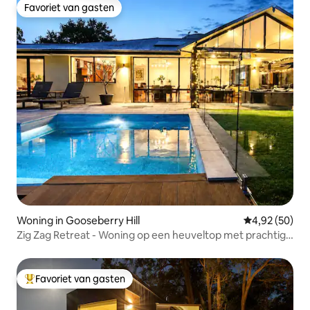
Favoriet van gasten
Favoriet van gasten
Woning in Gooseberry Hill
Gemiddelde be
4,92 (50)
Zig Zag Retreat - Woning op een heuveltop met prachtig
uitzicht
Favoriet van gasten
Topfavoriet van gasten