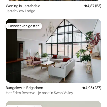
Woning in Jarrahdale
Gemiddelde be
4,87 (53)
Jarrahview Lodge
Favoriet van gasten
Favoriet van gasten
Bungalow in Brigadoon
Gemiddelde beo
4,95 (237)
Het Eden Reserve - je oase in Swan Valley