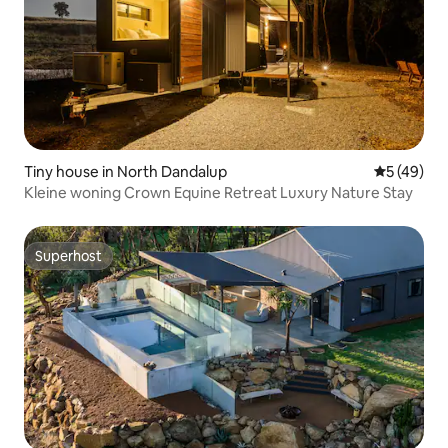
Tiny house in North Dandalup
Gemiddelde
5 (49)
Kleine woning Crown Equine Retreat Luxury Nature Stay
Superhost
Superhost