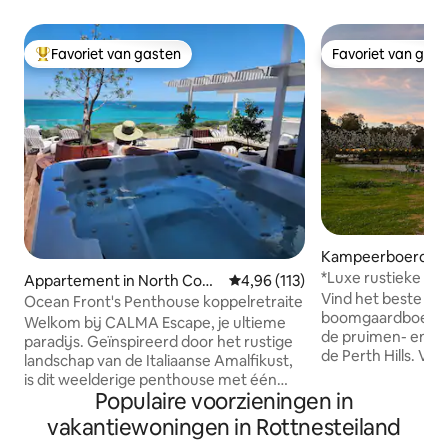
Favoriet van gasten
Favoriet van gas
Topfavoriet van gasten
Favoriet van gas
Kampeerboerderij
el
*Luxe rustieke boe
Appartement in North Coog
Gemiddelde beoordeling van 4,96
4,96 (113)
kauwgom- en pr
Vind het beste van
ee
Ocean Front's Penthouse koppelretraite
boomgaardboerder
Welkom bij CALMA Escape, je ultieme
de pruimen- en 
paradijs. Geïnspireerd door het rustige
de Perth Hills. Van
landschap van de Italiaanse Amalfikust,
lentebloesems to
is dit weelderige penthouse met één
zomerfruit, rijke h
Populaire voorzieningen in
slaapkamer perfect om achterover te
winters: elk seizoe
leunen en te genieten van de fijnere
vakantiewoningen in Rottnesteiland
Mairiposa. Herontdek de kunst van het
dingen in het leven of erop uit te gaan