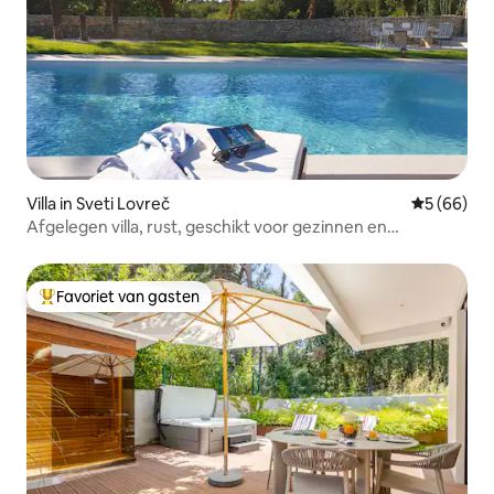
Villa in Sveti Lovreč
Gemiddelde
5 (66)
Afgelegen villa, rust, geschikt voor gezinnen en
huisdieren
Favoriet van gasten
Topfavoriet van gasten