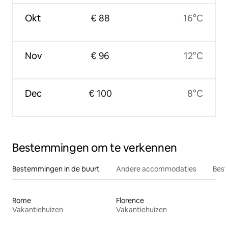
Okt
€ 88
16°C
Nov
€ 96
12°C
Dec
€ 100
8°C
Bestemmingen om te verkennen
Bestemmingen in de buurt
Andere accommodaties
Best
Rome
Florence
Vakantiehuizen
Vakantiehuizen