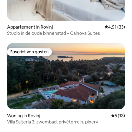
Appartement in Rovinj
Gemiddelde be
4,91 (33)
Studio in de oude binnenstad – Calnova Suites
Favoriet van gasten
Favoriet van gasten
Woning in Rovinj
Gemiddelde
5 (13)
Villa Salteria 3, zwembad, privéterrein, pinery