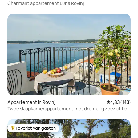
Charmant appartement Luna Rovinj
Appartement in Rovinj
Gemiddelde beo
4,83 (143)
Twee slaapkamerappartement met dromerig zeezicht en
terras
Favoriet van gasten
Topfavoriet van gasten