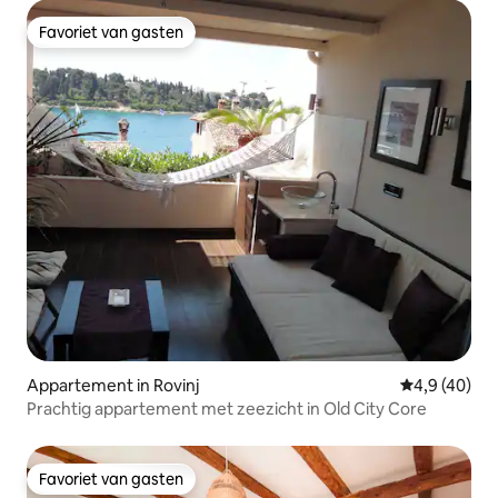
Favoriet van gasten
Favoriet van gasten
Appartement in Rovinj
Gemiddelde b
4,9 (40)
Prachtig appartement met zeezicht in Old City Core
Favoriet van gasten
Favoriet van gasten