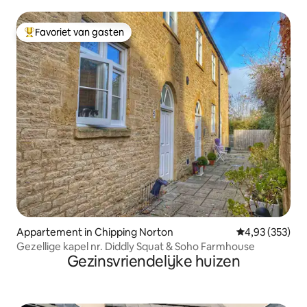
Cotswolds met parkeerplaats en tuin
Favoriet van gasten
Topfavoriet van gasten
Appartement in Chipping Norton
Gemiddelde beo
4,93 (353)
Gezellige kapel nr. Diddly Squat & Soho Farmhouse
Gezinsvriendelijke huizen