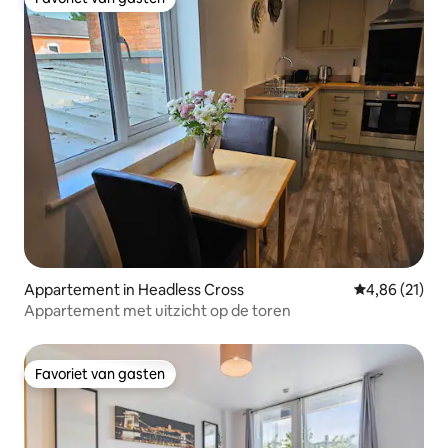
Favoriet van gasten
Appartement in Headless Cross
Gemiddelde be
4,86 (21)
Appartement met uitzicht op de toren
Favoriet van gasten
Favoriet van gasten