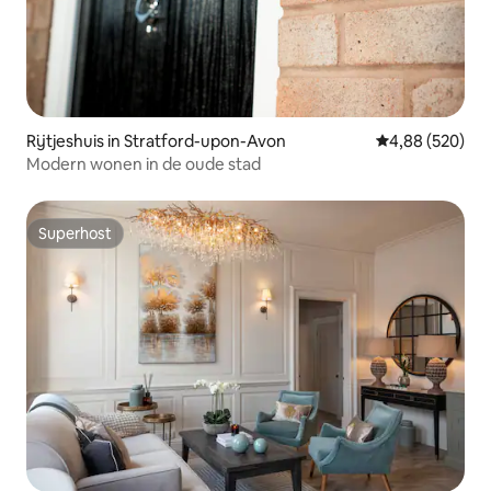
Rijtjeshuis in Stratford-upon-Avon
Gemiddelde beo
4,88 (520)
Modern wonen in de oude stad
Superhost
Superhost