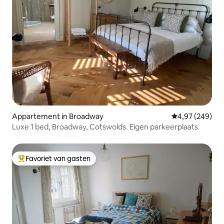
Appartement in Broadway
Gemiddelde beo
4,97 (249)
Luxe 1 bed, Broadway, Cotswolds. Eigen parkeerplaats
Favoriet van gasten
Topfavoriet van gasten