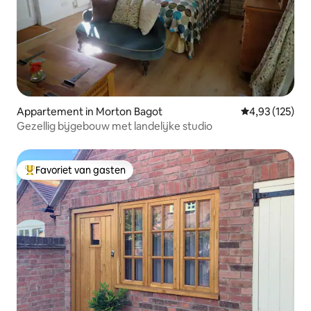
Appartement in Morton Bagot
Gemiddelde beo
4,93 (125)
Gezellig bijgebouw met landelijke studio
Favoriet van gasten
Topfavoriet van gasten