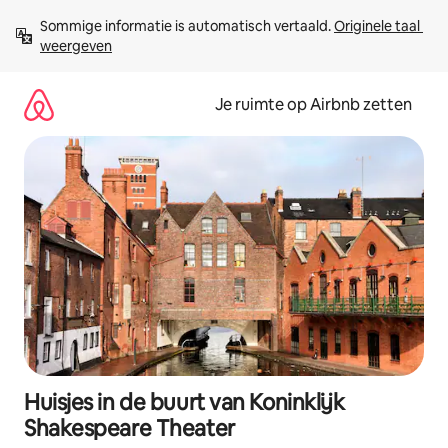
Ga
Sommige informatie is automatisch vertaald. 
Originele taal 
direct
weergeven
naar
inhoud
Je ruimte op Airbnb zetten
Huisjes in de buurt van Koninklijk
Shakespeare Theater