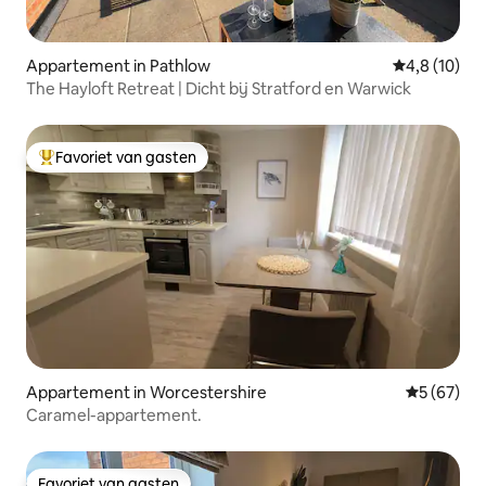
Appartement in Pathlow
Gemiddelde b
4,8 (10)
The Hayloft Retreat | Dicht bij Stratford en Warwick
Favoriet van gasten
Topfavoriet van gasten
Appartement in Worcestershire
Gemiddelde
5 (67)
Caramel-appartement.
Favoriet van gasten