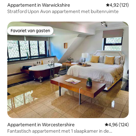
Appartement in Warwickshire
Gemiddelde beo
4,92 (121)
Stratford Upon Avon appartement met buitenruimte
Favoriet van gasten
Favoriet van gasten
Appartement in Worcestershire
Gemiddelde beo
4,96 (124)
Fantastisch appartement met 1 slaapkamer in de