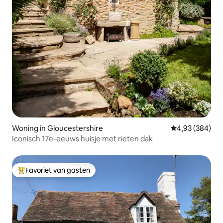
Woning in Gloucestershire
Gemiddelde beo
4,93 (384)
Iconisch 17e-eeuws huisje met rieten dak
Favoriet van gasten
Topfavoriet van gasten