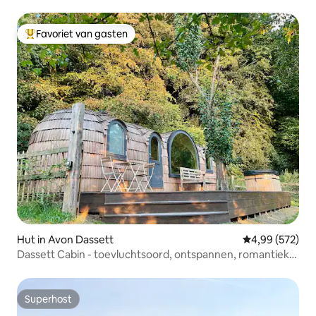
Favoriet van gasten
Topfavoriet van gasten
Hut in Avon Dassett
Gemiddelde beo
4,99 (572)
Dassett Cabin - toevluchtsoord, ontspannen, romantiek,
rewild
Superhost
Superhost