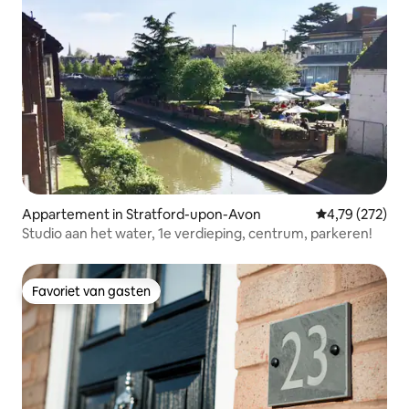
Appartement in Stratford-upon-Avon
Gemiddelde beo
4,79 (272)
Studio aan het water, 1e verdieping, centrum, parkeren!
Favoriet van gasten
Favoriet van gasten