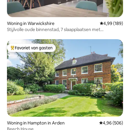
Woning in Warwickshire
Gemiddelde beo
4,99 (189)
Stijlvolle oude binnenstad, 7 slaapplaatsen met
parkeergelegenheid.
Favoriet van gasten
Topfavoriet van gasten
Woning in Hampton in Arden
Gemiddelde beo
4,96 (506)
Beech House