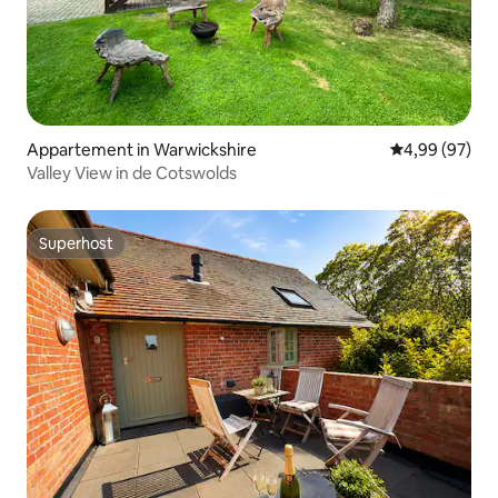
Appartement in Warwickshire
Gemiddelde be
4,99 (97)
Valley View in de Cotswolds
Superhost
Superhost