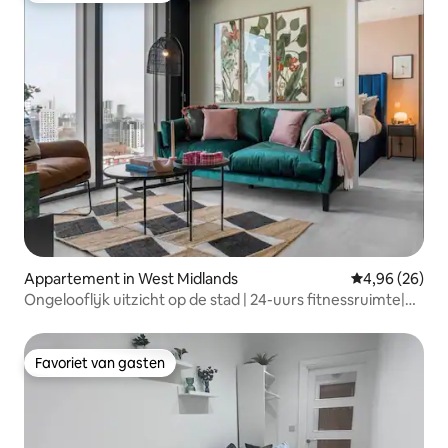
Appartement in West Midlands
Gemiddelde be
4,96 (26)
Ongelooflijk uitzicht op de stad | 24-uurs fitnessruimte|
Bioscoopkamer
Favoriet van gasten
Favoriet van gasten