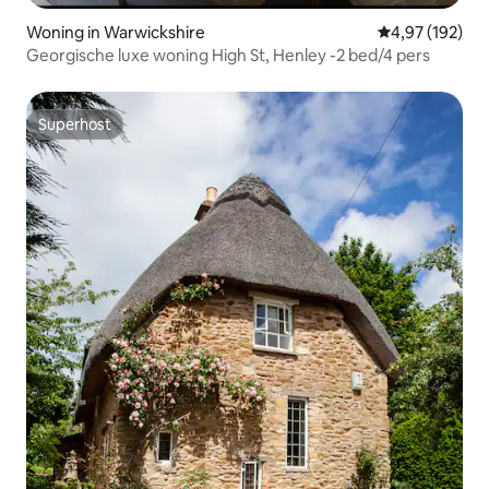
Woning in Warwickshire
Gemiddelde beo
4,97 (192)
Georgische luxe woning High St, Henley -2 bed/4 pers
Superhost
Superhost