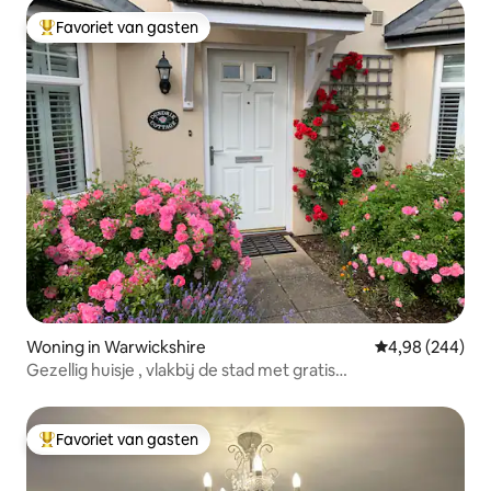
Favoriet van gasten
Topfavoriet van gasten
Woning in Warwickshire
Gemiddelde beo
4,98 (244)
Gezellig huisje , vlakbij de stad met gratis
parkeergelegenheid .
Favoriet van gasten
Topfavoriet van gasten