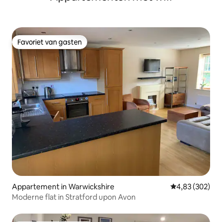
Favoriet van gasten
Favoriet van gasten
Appartement in Warwickshire
Gemiddelde beo
4,83 (302)
Moderne flat in Stratford upon Avon