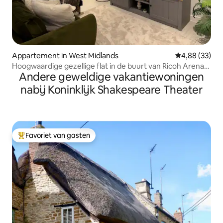
Appartement in West Midlands
Gemiddelde be
4,88 (33)
Hoogwaardige gezellige flat in de buurt van Ricoh Arena
Andere geweldige vakantiewoningen
Coventry
nabij Koninklijk Shakespeare Theater
Favoriet van gasten
Topfavoriet van gasten