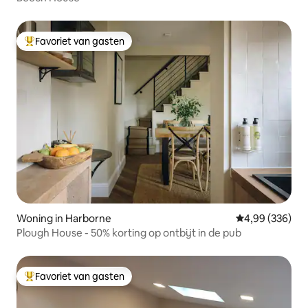
Favoriet van gasten
Topfavoriet van gasten
Woning in Harborne
Gemiddelde beo
4,99 (336)
Plough House - 50% korting op ontbijt in de pub
Favoriet van gasten
Topfavoriet van gasten