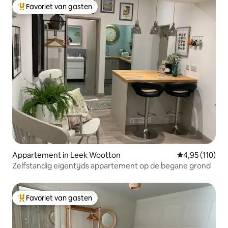
Favoriet van gasten
Topfavoriet van gasten
Appartement in Leek Wootton
Gemiddelde beo
4,95 (110)
Zelfstandig eigentijds appartement op de begane grond
Favoriet van gasten
Topfavoriet van gasten