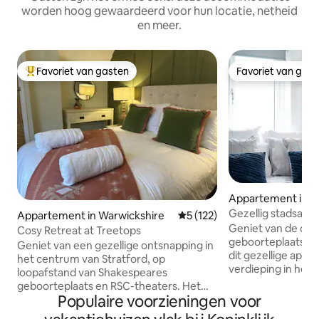
worden hoog gewaardeerd voor hun locatie, netheid
en meer.
Favoriet van gasten
Favoriet van gas
Topfavoriet van gasten
Favoriet van gas
Appartement in W
e
Gezellig stadsapp
Appartement in Warwickshire
Gemiddelde beoordeling van 5
5 (122)
op de rivier en p
Geniet van de ch
Cosy Retreat at Treetops
geboorteplaats va
Geniet van een gezellige ontsnapping in
dit gezellige app
het centrum van Stratford, op
verdieping in het 
loopafstand van Shakespeares
Upon-Avon. Met ee
geboorteplaats en RSC-theaters. Het
uitzicht op de rivi
Populaire voorzieningen voor
appartement is onlangs gerenoveerd
uitstraling is het i
om de kwaliteit van het huis te laten zien