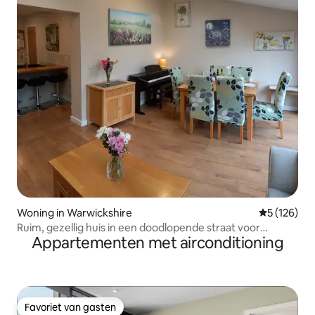
Woning in Warwickshire
Gemiddelde 
5 (126)
Ruim, gezellig huis in een doodlopende straat voor
Appartementen met airconditioning
maximaal 6 gasten.
Favoriet van gasten
Favoriet van gasten