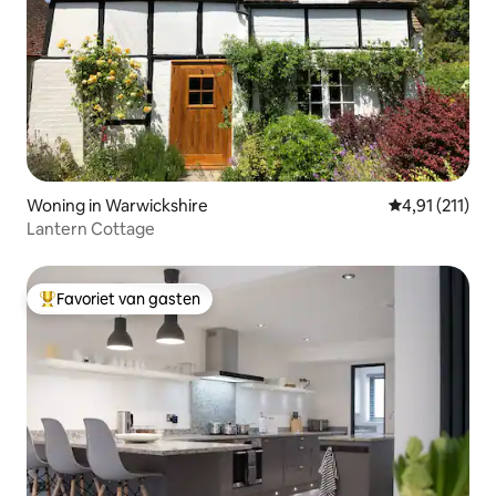
Woning in Warwickshire
Gemiddelde be
4,91 (211)
Lantern Cottage
Favoriet van gasten
Topfavoriet van gasten