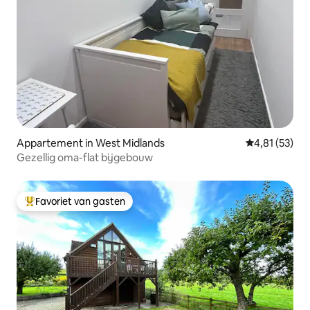
Appartement in West Midlands
Gemiddelde be
4,81 (53)
Gezellig oma-flat bijgebouw
Favoriet van gasten
Topfavoriet van gasten