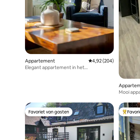
Appartement
Gemiddelde beoordeling 
4,92 (204)
Elegant appartement in het
stadscentrum met parkeerplaats
Apparte
Mooi appa
een rusti
Favoriet van gasten
Favor
Favoriet van gasten
Topfavor