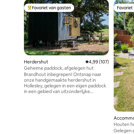
Favoriet van gasten
Favoriet
Topfavoriet van gasten
Favoriet
Herdershut
Gemiddelde beoordeling 
4,99 (107)
Geheime paddock, afgelegen hut
Brandhout inbegrepen! Ontsnap naar
onze handgemaakte herdershut in
Hollesley, gelegen in een eigen paddock
in een gebied van uitzonderlijke
natuurlijke schoonheid. Omgeven door
bomen en discreet omsloten door een
hondbestendige omheining, biedt het
een prachtig uitzicht op glooiende
Accommo
velden en absolute rust. De hut is
Houten hu
perfect voor stellen, solo-avonturiers of
wandeling
Gelegen a
huisdiervriendelijke verblijven en