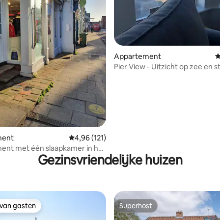
van 4,93 uit 5, 233 recensies
Appartement
G
Pier View - Uitzicht op zee en s
vanuit elke kamer
ment
Gemiddelde beoordeling van 4,96 uit 5, 121 r
4,96 (121)
ent met één slaapkamer in het
Gezinsvriendelijke huizen
van Southwold
 van gasten
Superhost
 van gasten
Superhost