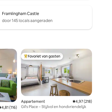
Framlingham Castle
door 145 locals aangeraden
Favoriet van gasten
Topfavoriet van gasten
Appartement
Gemiddelde beoordeling
4,97 (218)
Gil's Place – Stijlvol en hondvriendelijk
Gemiddelde beoordeling van 4,81 uit 5, 116 recensies
4,81 (116)