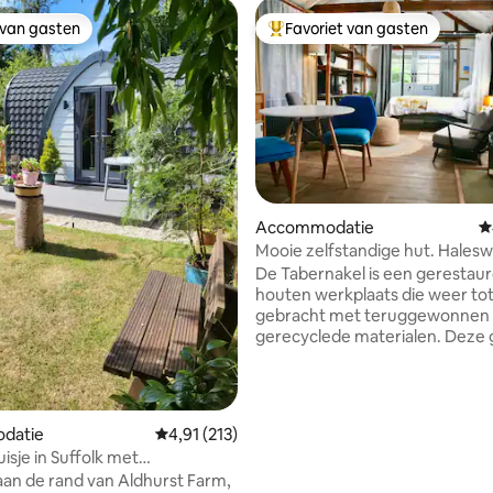
 van gasten
Favoriet van gasten
 van gasten
Topfavoriet van gasten
van 4,99 uit 5, 107 recensies
Accommodatie
G
Mooie zelfstandige hut. Hales
Southwold
De Tabernakel is een gerestau
houten werkplaats die weer tot 
gebracht met teruggewonnen en
gerecyclede materialen. Deze 
ruimte is perfect voor stellen d
romantische ruimte willen om 
dagen verderop door te breng
voor natuurliefhebbers die de l
datie
Gemiddelde beoordeling van 4,91 uit 5, 213 
4,91 (213)
gebieden met een uitzonderlij
isje in Suffolk met
natuurlijke schoonheid willen
en door het platteland/aan de
an de rand van Aldhurst Farm,
verkennen. De Tabernacle ligt in een