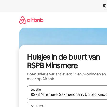
Ga
direct
naar
inhoud
Huisjes in de buurt van
RSPB Minsmere
Boek unieke vakantieverblijven, woningen en
meer op Airbnb
Locatie
Wanneer er suggesties beschikbaar zijn, maak je 
Aankomst