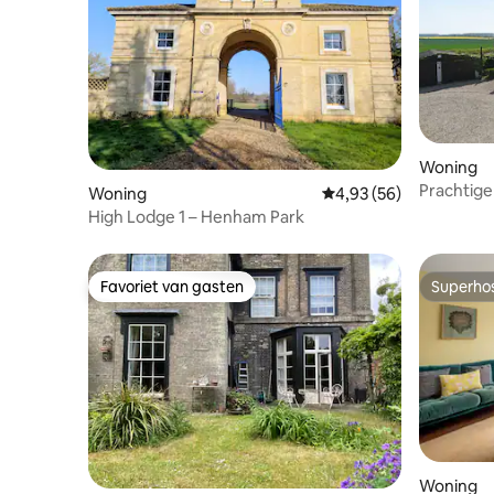
Woning
Prachtige
Woning
Gemiddelde beoordeling
4,93 (56)
prachtig u
High Lodge 1 – Henham Park
Favoriet van gasten
Superho
Favoriet van gasten
Superho
Woning