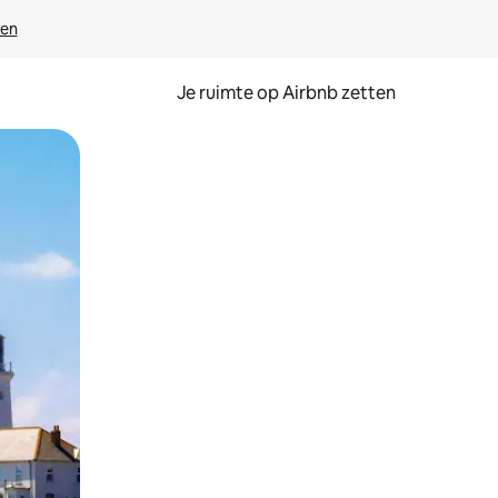
ven
Je ruimte op Airbnb zetten
ken of swipen.