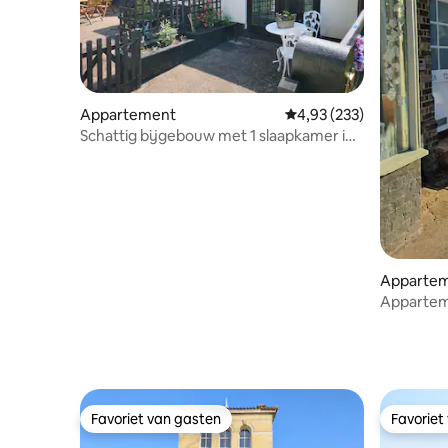
Appartement
Gemiddelde beoordeling 
4,93 (233)
Schattig bijgebouw met 1 slaapkamer in
Flixton
Apparte
Appartem
centrum 
Favoriet van gasten
Favoriet
Favoriet van gasten
Favoriet