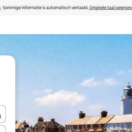
Sommige informatie is automatisch vertaald. 
Originele taal weerge
een keuze met je de pijltjestoetsen omhoog en omlaag, óf door te tik