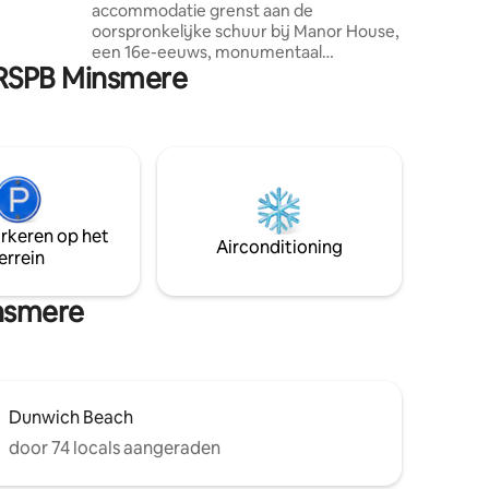
accommodatie grenst aan de
le
oorspronkelijke schuur bij Manor House,
e
een 16e-eeuws, monumentaal
 de
j RSPB Minsmere
boerderijhuis aan de rand van het
landelijke dorp Middleton. Deze plek ligt
aan een secundaire weg en is ideaal voor
stellen of soloreizigers om het beste van
de Heritage Coast van Suffolk te
verkennen. Aldeburgh, Southwold,
Dunwich en Walberswick liggen op
slechts een klein stukje rijden en de
arkeren op het
kustlijnen hebben veel 'AONB's' en
Airconditioning
errein
verschillende 'SSSI's'. En het ligt letterlijk
net verderop van het vlaggenschip van
de RSPB, Minsmere.
insmere
Dunwich Beach
door 74 locals aangeraden