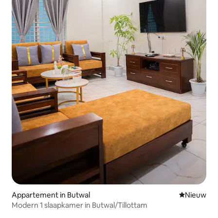
Appartement in Butwal
Nieuwe ac
Nieuw
Modern 1 slaapkamer in Butwal/Tillottam