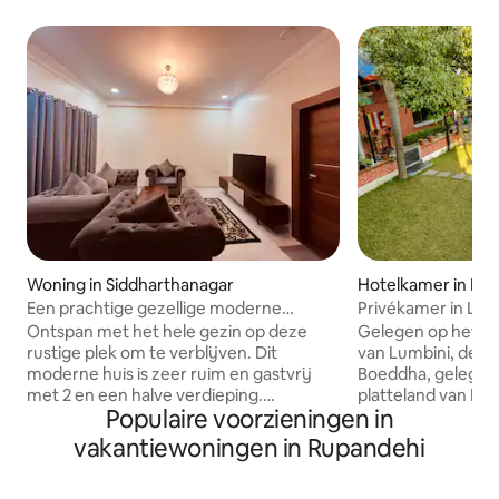
Woning in Siddharthanagar
Hotelkamer in Lum
ritik
Een prachtige gezellige moderne
Privékamer in Lum
woning.
Ontspan met het hele gezin op deze
Gelegen op het kr
rustige plek om te verblijven. Dit
van Lumbini, de g
moderne huis is zeer ruim en gastvrij
Boeddha, gelegen 
met 2 en een halve verdieping.
platteland van Nepa
Populaire voorzieningen in
Exclusieve en privéplek, ideaal voor een
accommodatie op 
vriendengroep of een gezin die een
afstand van de Ma
vakantiewoningen in Rupandehi
unieke, authentieke vakantie willen
Place of Lord Bud
beleven, in het hart van de belangrijkste
lopen). De privékamer is ingericht met