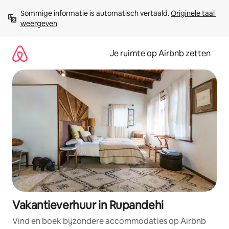
Ga
Sommige informatie is automatisch vertaald. 
Originele taal 
direct
weergeven
naar
inhoud
Je ruimte op Airbnb zetten
Vakantieverhuur in Rupandehi
Vind en boek bijzondere accommodaties op Airbnb