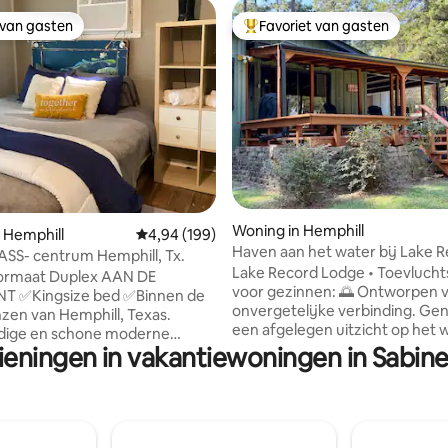
 van gasten
Favoriet van gasten
 van gasten
Topfavoriet van gasten
van 4,92 uit 5, 164 recensies
Woning in Hemphill
 Hemphill
Gemiddelde beoordeling van 4,94 uit 5, 199 r
4,94 (199)
Haven aan het water bij Lake 
SS- centrum Hemphill, Tx.
Lodge
Lake Record Lodge • Toevluch
ormaat Duplex AAN DE
voor gezinnen: 🌅 Ontworpen 
innen de
onvergetelijke verbinding. Gen
zen van Hemphill, Texas.
een afgelegen uitzicht op het 
ige en schone moderne
vanaf een ruime veranda – per
ieningen in vakantiewoningen in Sabine
ontspannen ochtenden en om 
. ✅Oprijplaatingang. ✅3’
dieren te spotten in een idyllis
ren ✅Rolstoelvriendelijke
omgeving. • Entertainer’s Suite
ele
keuken ontworpen voor
geen opstapje ✅Kitchenette,
groepsmaaltijden en voor zowe
nuis ✅Overdekte entree