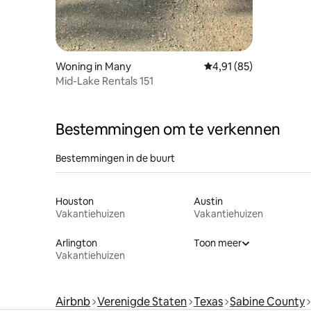
Woning in Many
Gemiddelde beoordelin
4,91 (85)
Mid-Lake Rentals 151
Bestemmingen om te verkennen
Bestemmingen in de buurt
Houston
Austin
Vakantiehuizen
Vakantiehuizen
Arlington
Toon meer
Vakantiehuizen
Airbnb
Verenigde Staten
Texas
Sabine County