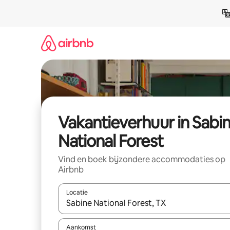
Ga
direct
naar
inhoud
Vakantieverhuur in Sabi
National Forest
Vind en boek bijzondere accommodaties op
Airbnb
Locatie
Wanneer er suggesties beschikbaar zijn, maak je 
Aankomst