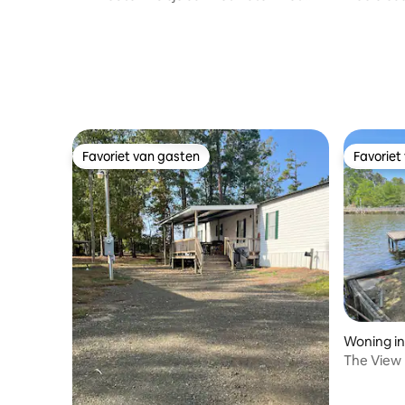
uitzicht op het meer en de pier
van het 
Favoriet van gasten
Favoriet
Favoriet van gasten
Favoriet
Woning in
The View