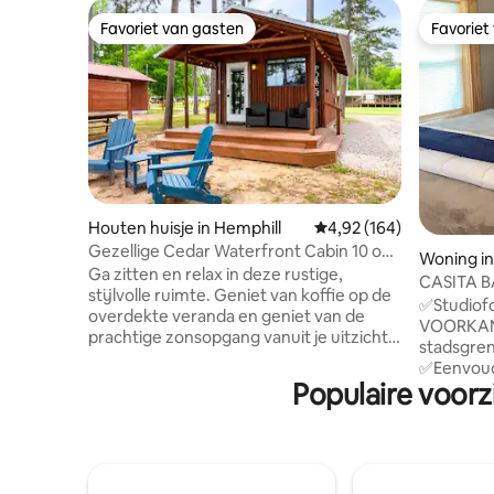
Favoriet van gasten
Favoriet
Favoriet van gasten
Favoriet
Houten huisje in Hemphill
Gemiddelde beoordeling 
4,92 (164)
Gezellige Cedar Waterfront Cabin 10 op
Woning in
Toledo Bend
Ga zitten en relax in deze rustige,
CASITA BA
stijlvolle ruimte. Geniet van koffie op de
✅Studiof
overdekte veranda en geniet van de
VOORKANT ✅Kingsize bed ✅B
prachtige zonsopgang vanuit je uitzicht
stadsgren
op het meer, omgeven door het Sabine
✅Eenvoud
National Forest. Houd zeker een oogje in
Populaire voorz
inrichting ✅Handicapbehoeften in
het zeil voor Amerikaanse zeearenden.
gedachten
Verken nabijgelegen baaien vanuit onze
brede deu
kajaks, spring het meer in vanaf ons
badkamer ✅Grote douche - soep
zwemplatform, vis vanaf onze steigers,
ingang - 
of ontspan bij het kampvuur. Toledo
geen for