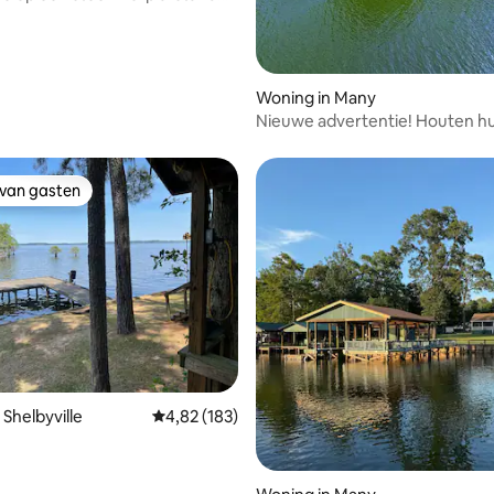
meer
Woning in Many
Nieuwe advertentie! Houten hu
het water in Toledo Bend met
aanlegsteiger
 van gasten
 van gasten
 Shelbyville
Gemiddelde beoordeling van 4,82 uit 5, 183 r
4,82 (183)