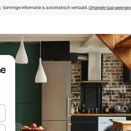
Sommige informatie is automatisch vertaald. 
Originele taal weerge
ne
een keuze met je de pijltjestoetsen omhoog en omlaag, óf door te tik