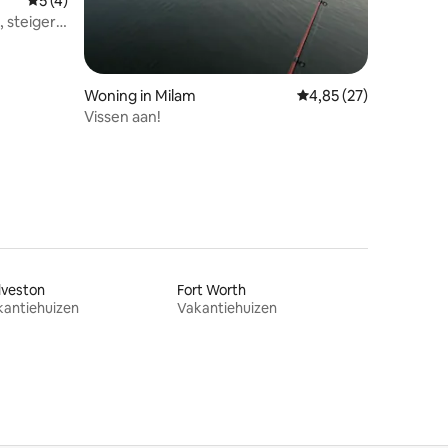
Gemiddelde beoordeling van 5 uit 5, 4 recensies
5 (4)
 steiger,
nda
Woning in Milam
Gemiddelde beoordelin
4,85 (27)
Vissen aan!
lveston
Fort Worth
kantiehuizen
Vakantiehuizen