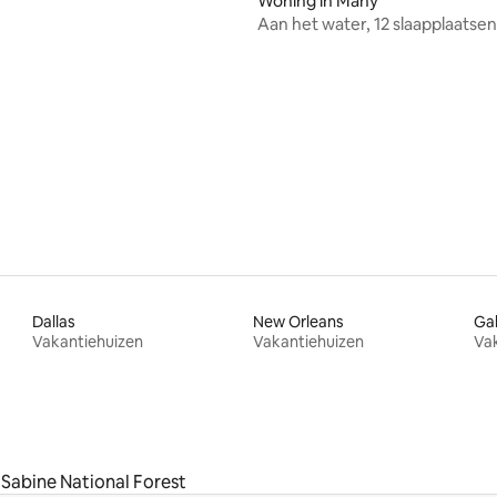
Woning in Many
Aan het water, 12 slaapplaatsen,
op 5 minuten van de stad, vera
g van 4,91 uit 5, 85 recensies
Dallas
New Orleans
Ga
Vakantiehuizen
Vakantiehuizen
Va
Sabine National Forest