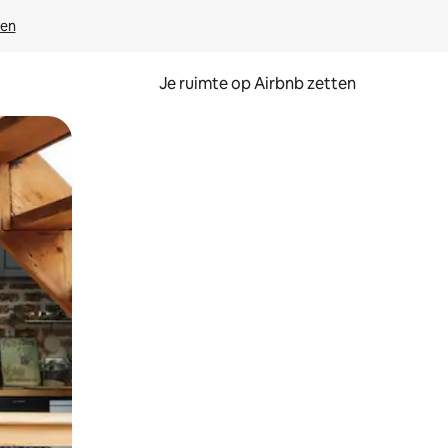
ven
Je ruimte op Airbnb zetten
ken of swipen.