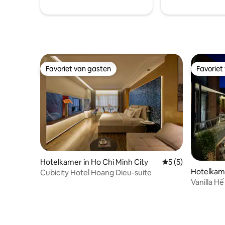
aanvraag op de hoogte te worden
gesteld
Favoriet van gasten
Favoriet
Favoriet van gasten
Favoriet
Hotelkamer in Ho Chi Minh City
Gemiddelde beoord
5 (5)
Hotelkam
Cubicity Hotel Hoang Dieu-suite
Vanilla H