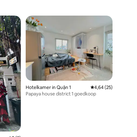
ecensies
Hotelkamer in Quận 1
Gemiddelde beoordelin
4,64 (25)
Papaya house district 1 goedkoop