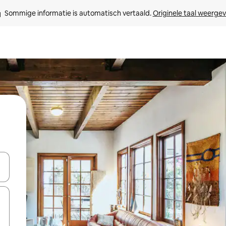
Sommige informatie is automatisch vertaald. 
Originele taal weerge
een keuze met je de pijltjestoetsen omhoog en omlaag, óf door te tik