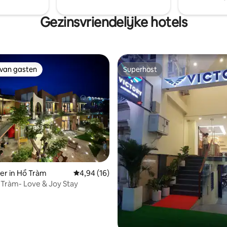
Gezinsvriendelijke hotels
 van gasten
Superhost
 van gasten
Superhost
eling van 5 uit 5, 5 recensies
er in Hồ Tràm
Gemiddelde beoordeling van 4,94 uit 5, 16 r
4,94 (16)
ế Tràm- Love & Joy Stay