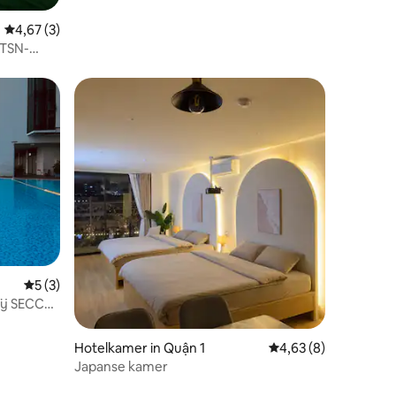
Gemiddelde beoordeling van 4,67 uit 5, 3 recensies
4,67 (3)
 TSN-
Gemiddelde beoordeling van 5 uit 5, 3 recensies
5 (3)
ij SECC
Hotelkamer in Quận 1
Gemiddelde beoordeli
4,63 (8)
Japanse kamer