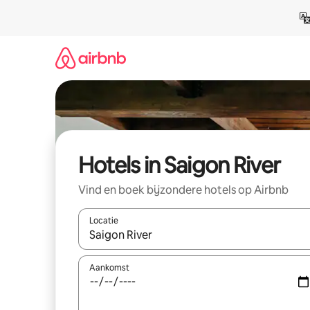
Ga
direct
naar
inhoud
Hotels in Saigon River
Vind en boek bijzondere hotels op Airbnb
Locatie
Wanneer er suggesties beschikbaar zijn, maak je 
Aankomst