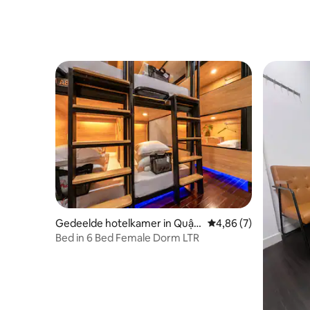
Gedeelde hotelkamer in Quận
Gemiddelde beoordelin
4,86 (7)
1
Bed in 6 Bed Female Dorm LTR