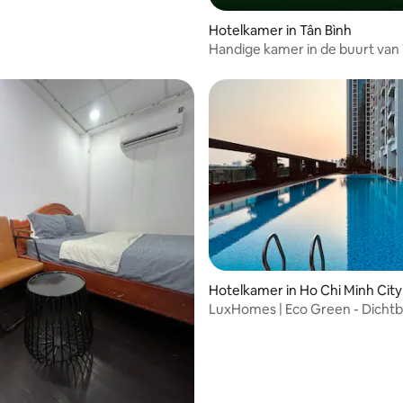
Hotelkamer in Tân Bình
Handige kamer in de buurt van
luchthaven
g van 4,86 uit 5, 7 recensies
Hotelkamer in Ho Chi Minh City
LuxHomes | Eco Green - Dichtb
en Phu My Hung - D7