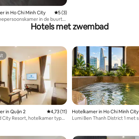
r in Ho Chi Minh City
Gemiddelde beoordeling van 5 uit 5, 3 r
5 (3)
eepersoonskamer in de buurt
Hotels met zwembad
iên-straat
st
st
r in Quận 2
Gemiddelde beoordeling van 4,73 uit 5, 11 
4,73 (11)
Hotelkamer in Ho Chi Minh City
City Resort, hotelkamer type
Lumi Ben Thanh District 1 met 
koud dompelbad