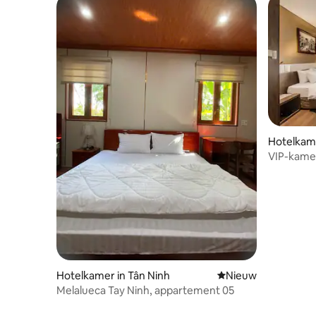
Hotelkame
VIP-kamer
Centrum
Hotelkamer in Tân Ninh
Nieuwe accommoda
Nieuw
Melalueca Tay Ninh, appartement 05