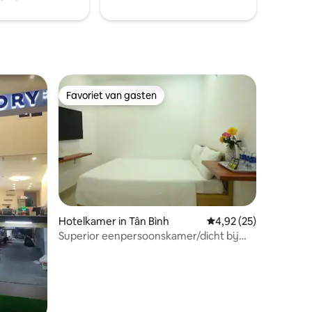
Favoriet van gasten
Favoriet van gasten
Hotelkamer in Tân Bình
Gemiddelde beoordelin
4,92 (25)
Superior eenpersoonskamer/dicht bij
ecensies
luchthaven/Talasaigon Hotel