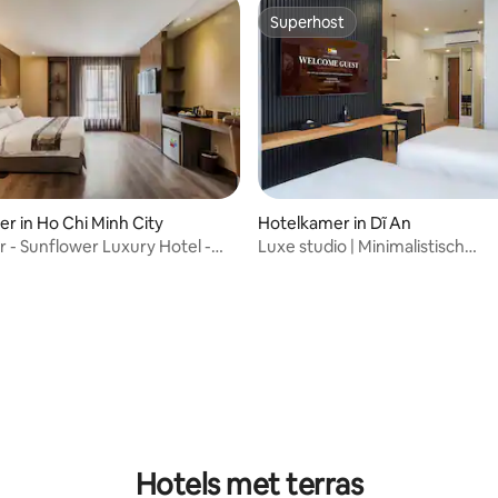
Superhost
Superhost
r in Ho Chi Minh City
Hotelkamer in Dĩ An
 - Sunflower Luxury Hotel -
Luxe studio | Minimalistisch
 van HCMC
monochroom | Stijlvol en gezell
tie
Hotels met terras