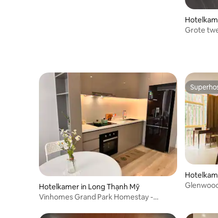
Hotelkame
Grote tw
van Bùi V
Superho
Superho
Hotelkame
Glenwood 
Hotelkamer in Long Thạnh Mỹ
Superior
Vinhomes Grand Park Homestay -
Masterise Riverside