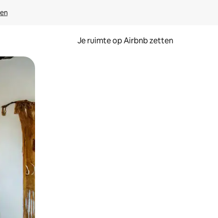
ven
Je ruimte op Airbnb zetten
ken of swipen.