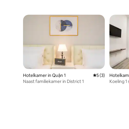
Hotelkamer in Quận 1
Gemiddelde beoord
5 (3)
Hotelkame
Naast familiekamer in District 1
Koeling 1
parkeerge