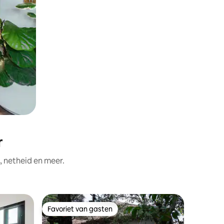
r
, netheid en meer.
Hotelkam
Favoriet van gasten
Favorie
Favoriet van gasten
Favorie
P403 Cen