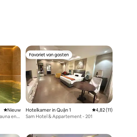
ecensies
Favoriet van gasten
Favoriet van gasten
recensies
Nieuwe accommodatie
Nieuw
Hotelkamer in Quận 1
Gemiddelde beoordelin
4,82 (11)
sauna en
Sam Hotel & Appartement - 201