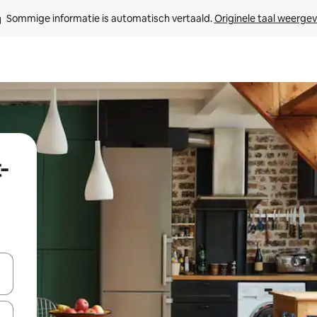
Sommige informatie is automatisch vertaald. 
Originele taal weerge
-
een keuze met je de pijltjestoetsen omhoog en omlaag, óf door te tik