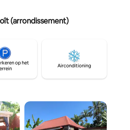
k heeft u
 ter
noît (arrondissement)
arkeren op het
Airconditioning
errein