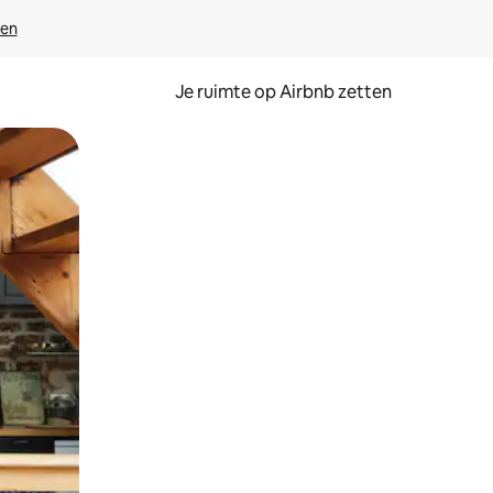
ven
Je ruimte op Airbnb zetten
ken of swipen.