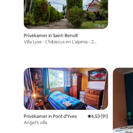
Privékamer in Saint-Benoît
Villa Lyse - L'hibiscus en L'alpinia - 2
slaapkamers
Privékamer in Pont d'Yves
Gemiddelde beoordelin
4,53 (91)
Angel's villa