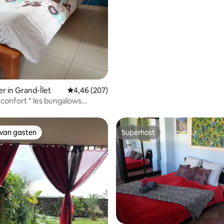
r in Grand-Îlet
Gemiddelde beoordeling van 4,46 uit 5, 207 r
4,46 (207)
onfort " les bungalows
 van gasten
Superhost
 van gasten
Superhost