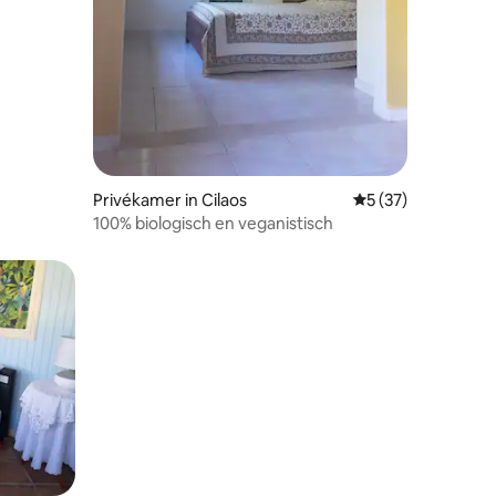
ecensies
Privékamer in Cilaos
Gemiddelde beoorde
5 (37)
100% biologisch en veganistisch