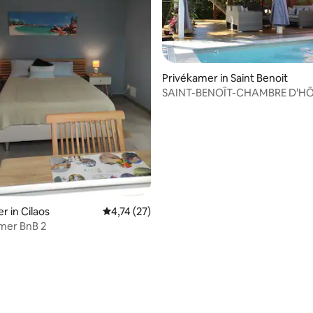
Privékamer in Saint Benoit
SAINT-BENOÎT-CHAMBRE D'H
r in Cilaos
Gemiddelde beoordeling van 4,74 uit 5, 27 r
4,74 (27)
mer BnB 2