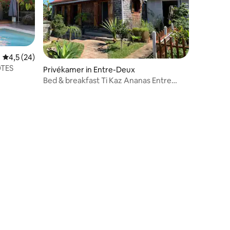
Gemiddelde beoordeling van 4,5 uit 5, 24 recensies
4,5 (24)
ÔTES
Privékamer in Entre-Deux
Bed & breakfast Ti Kaz Ananas Entre
Deux
ecensies