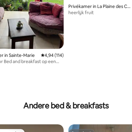
Privékamer in La Plaine des Caf
res
heerlijk fruit
r in Sainte-Marie
Gemiddelde beoordeling van 4,94 uit 5, 114 r
4,94 (114)
r Bed and breakfast op een
 afstand van de luchthaven
van 4,86 uit 5, 494 recensies
Andere bed & breakfasts