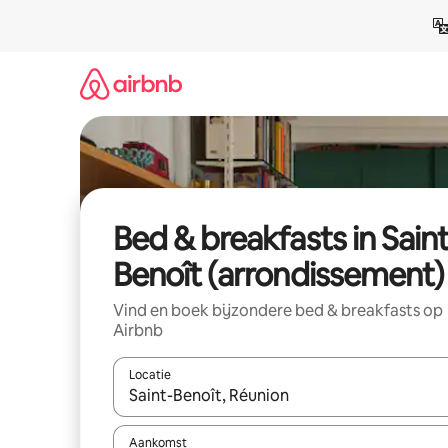
Ga
direct
naar
inhoud
Bed & breakfasts in Saint
Benoît (arrondissement)
Vind en boek bijzondere bed & breakfasts op
Airbnb
Locatie
Wanneer er suggesties beschikbaar zijn, maak je 
Aankomst