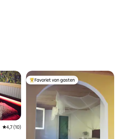
Favoriet van gasten
Topfavoriet van gasten
Gemiddelde beoordeling van 4,7 uit 5, 10 recensies
4,7 (10)