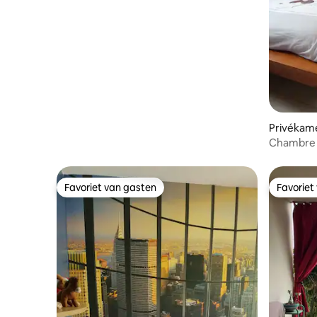
Privékame
Chambre c
d'Emma "
Favoriet van gasten
Favoriet
Favoriet van gasten
Favoriet