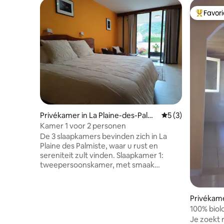
Favor
Topfavor
Privékamer in La Plaine-des-Palmi
Gemiddelde beoord
5 (3)
stes
Kamer 1 voor 2 personen
De 3 slaapkamers bevinden zich in La
Plaine des Palmiste, waar u rust en
sereniteit zult vinden. Slaapkamer 1:
tweepersoonskamer, met smaak
ontworpen tot in het kleinste detail. Het
meubilair is uitsluitend gemaakt van
tamarinhout en de badkamer heeft een
Privékame
bad en een Italiaanse douche.
100% biol
Slaapkamer 2: toegankelijk voor mensen
Je zoekt r
met beperkte mobiliteit, met