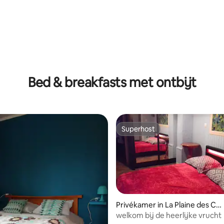
Bed & breakfasts met ontbijt
Superhost
Superhost
g van 4,53 uit 5, 91 recensies
Privékamer in La Plaine des Caf
res
welkom bij de heerlijke vrucht