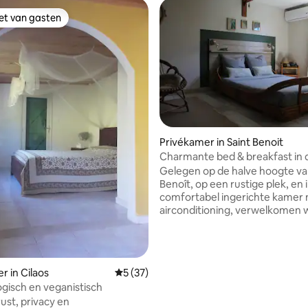
iet van gasten
iet van gasten
Privékamer in Saint Benoit
Charmante bed & breakfast in 
eling van 5 uit 5, 3 recensies
van Grand Etang
Gelegen op de halve hoogte va
Benoît, op een rustige plek, en 
comfortabel ingerichte kamer
airconditioning, verwelkomen 
graag, adviseren we je graag of
begeleiden we je naar de sites
ontdekken, om je verblijf te
optimaliseren. Na een dag vol
r in Cilaos
Gemiddelde beoordeling van 5 uit 5, 37 r
5 (37)
ontdekkingen kun je uitrusten 
ogisch en veganistisch
schaduw van een letchis of ond
ust, privacy en
kiosk om te genieten van een 