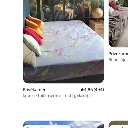
Privékame
Beauséjou
steenworp
Privékamer
Gemiddelde beoordeling 
4,86 (494)
knusse toiletruimte, rustig, vlakbij
luchthaven